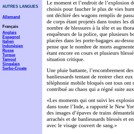
Le moment et l’endroit de l’explosion 
AUTRES LANGUES
choisis pour faucher le plus de vies h
ont déchiré des wagons remplis de passa
Allemand
de corps étant projetés dans toutes les d
Français
nombre de blessures à la tête et au thora
Anglais
enquêteurs de la police, que plusieurs 
Espagnol
placées dans les porte-bagages au-dessu
Italien
Indonésien
pense que le nombre de morts augmenter
Russe
étant encore en cours et plusieurs bless
Turque
situation critique.
Tamoul
Singalais
Serbo-Croate
Une pluie battante, l’encombrement des 
banlieusards tentant de rentrer chez eux 
téléphonie mobile bloqués ont tous ont 
contribué au chaos qui a régné suite aux
«Les moments qui ont suivi les explosio
dans toute l’Inde, a rapporté le New Yo
des images d’épaves de trains démante
arrachés et de banlieusards blessés et en
avec le visage couvert de sang.»