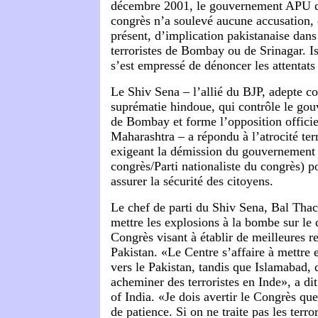
décembre 2001, le gouvernement APU dir
congrès n’a soulevé aucune accusation,
présent, d’implication pakistanaise dans
terroristes de Bombay ou de Srinagar. I
s’est empressé de dénoncer les attentat
Le Shiv Sena – l’allié du BJP, adepte c
suprématie hindoue, qui contrôle le go
de Bombay et forme l’opposition officie
Maharashtra – a répondu à l’atrocité ter
exigeant la démission du gouvernement 
congrès/Parti nationaliste du congrès) p
assurer la sécurité des citoyens.
Le chef de parti du Shiv Sena, Bal Thac
mettre les explosions à la bombe sur le 
Congrès visant à établir de meilleures re
Pakistan. «Le Centre s’affaire à mettre 
vers le Pakistan, tandis que Islamabad, d
acheminer des terroristes en Inde», a d
of India. «Je dois avertir le Congrès que
de patience. Si on ne traite pas les terr