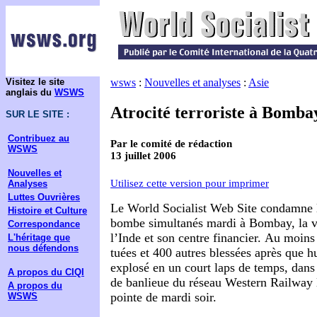
Visitez le site
wsws
:
Nouvelles et analyses
:
Asie
anglais du
WSWS
Atrocité terroriste à Bomba
SUR LE SITE :
Contribuez au
Par le comité de rédaction
WSWS
13 juillet 2006
Nouvelles et
Utilisez cette version pour imprimer
Analyses
Luttes Ouvrières
Le World Socialist Web Site condamne le
Histoire et Culture
bombe simultanés mardi à Bombay, la vi
Correspondance
l’Inde et son centre financier.
Au moins 
L'héritage que
nous défendons
tuées et 400 autres blessées après que 
explosé en un court laps de temps, dans 
A propos du CIQI
de banlieue du réseau Western Railway l
A propos du
pointe de mardi soir.
WSWS