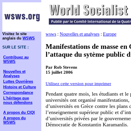
Visitez le site
wsws
:
Nouvelles et analyses
:
Europe
anglais du
WSWS
Manifestations de masse en 
SUR LE SITE :
l’attaque du sytème public 
Contribuez au
WSWS
Par Rob Stevens
Nouvelles et
15 juillet 2006
Analyses
Luttes Ouvrières
Utilisez cette version pour imprimer
Histoire et Culture
Correspondance
Pendant quatre mois, les étudiants et le
L'héritage que
universités ont organisé manifestations, 
nous défendons
d’universités en Grèce contre les plans 
l’enseignement supérieur public et d’in
A propos du CIQI
d’universités privées par le gouverneme
A propos du
WSWS
Démocratie de Konstantin Karamanlis.