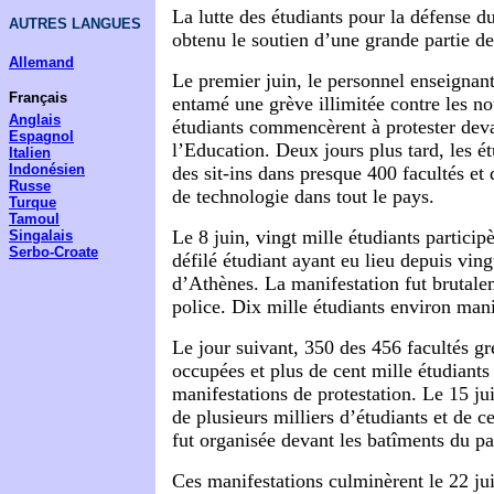
La lutte des étudiants pour la défense du
AUTRES LANGUES
obtenu le soutien d’une grande partie de
Allemand
Le premier juin, le personnel enseignant
Français
entamé une grève illimitée contre les no
Anglais
étudiants commencèrent à protester deva
Espagnol
l’Education. Deux jours plus tard, les é
Italien
Indonésien
des sit-ins dans presque 400 facultés et 
Russe
de technologie dans tout le pays.
Turque
Tamoul
Le 8 juin, vingt mille étudiants particip
Singalais
Serbo-Croate
défilé étudiant ayant eu lieu depuis ving
d’Athènes. La manifestation fut brutale
police. Dix mille étudiants environ mani
Le jour suivant, 350 des 456 facultés gr
occupées et plus de cent mille étudiants 
manifestations de protestation. Le 15 ju
de plusieurs milliers d’étudiants et de c
fut organisée devant les batîments du p
Ces manifestations culminèrent le 22 ju