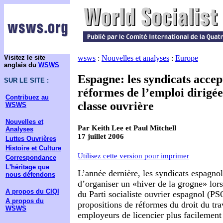
Visitez le site
wsws
:
Nouvelles et analyses
:
Europe
anglais du
WSWS
Espagne: les syndicats accep
SUR LE SITE :
réformes de l’emploi dirigée
Contribuez au
classe ouvrière
WSWS
Nouvelles et
Par Keith Lee et Paul Mitchell
Analyses
17 juillet 2006
Luttes Ouvrières
Histoire et Culture
Utilisez cette version pour imprimer
Correspondance
L'héritage que
L’année dernière, les syndicats espagno
nous défendons
d’organiser un «hiver de la grogne» lo
A propos du CIQI
du Parti socialiste ouvrier espagnol (P
A propos du
propositions de réformes du droit du tra
WSWS
employeurs de licencier plus facilement l