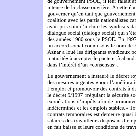
de gouvernement PSOE, il leur fallait at
intense de la classe ouvrière. A cette é
gouverner qu’en tant que gouvernement 
coalition avec les partis nationalistes c
avait pris soin d’inclure les syndicats d
dialogue social (diálogo social) qui s’é
des années 1980 sous le PSOE. En 1997,
un accord social connu sous le nom de 
Aznar a loué les dirigeants syndicaux p
maturité» à accepter le pacte et à aband
dans l’intérêt d’un «consensus».
Le gouvernement a instauré le décret r
des mesures urgentes «pour l’améliorat
l’emploi et promouvoir des contrats à d
le décret 9/1997 «régulant la sécurité so
exonérations d’impôts afin de promouvoi
indéterminés et les emplois stables.» To
contrats temporaires est demeuré quasi 
salaires des travailleurs disposant d’em
en fait baissé et leurs conditions de trav