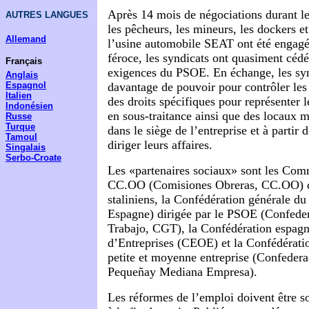
Après 14 mois de négociations durant les
AUTRES LANGUES
les pêcheurs, les mineurs, les dockers et
Allemand
l’usine automobile SEAT ont été engagé
féroce, les syndicats ont quasiment cédé
Français
exigences du PSOE. En échange, les syn
Anglais
Espagnol
davantage de pouvoir pour contrôler les 
Italien
des droits spécifiques pour représenter 
Indonésien
en sous-traitance ainsi que des locaux m
Russe
Turque
dans le siège de l’entreprise et à partir 
Tamoul
diriger leurs affaires.
Singalais
Serbo-Croate
Les «partenaires sociaux» sont les Com
CC.OO (Comisiones Obreras, CC.OO) di
staliniens, la Confédération générale du
Espagne) dirigée par le PSOE (Confeder
Trabajo, CGT), la Confédération espagn
d’Entreprises (CEOE) et la Confédérati
petite et moyenne entreprise (Confedera
Pequeñay Mediana Empresa).
Les réformes de l’emploi doivent être 