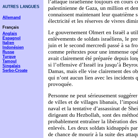
l’attaque israélienne toujours en cours c
AUTRES LANGUES
palestinienne de Gaza, un million et de
connaissent maintenant leur quatrième s
Allemand
électricité et les réserves de vivres dimi
Français
Le gouvernement Olmert en Israël a util
Anglais
Espagnol
enlèvements de soldats israéliens, le pr
Italien
juin et le second mercredi passé à sa fro
Indonésien
comme prétextes pour une immense opéra
Russe
Turque
avait clairement été préparée depuis long
Tamoul
si l’offensive d’Israël ira jusqu’à Bey
Singalais
Serbo-Croate
Damas, mais elle vise clairement des obj
qui n’ont aucun lien avec les incidents 
provoquée.
Personne ne peut sérieusement suggére
de villes et de villages libanais, l’impo
naval et la tentative d’assassinat de She
dirigeant du Hezbollah, sont des méthod
probablement entraîner la libération des 
enlevés. Les deux soldats kidnappés par
de chance de mourir à la suite des attaqu