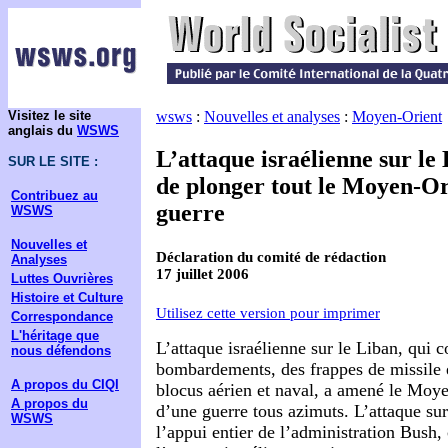
Visitez le site
wsws
:
Nouvelles et analyses
:
Moyen-Orient
anglais du
WSWS
L’attaque israélienne sur l
SUR LE SITE :
de plonger tout le Moyen-Or
Contribuez au
guerre
WSWS
Nouvelles et
Déclaration du comité de rédaction
Analyses
17 juillet 2006
Luttes Ouvrières
Histoire et Culture
Utilisez cette version pour imprimer
Correspondance
L'héritage que
L’attaque israélienne sur le Liban, qui
nous défendons
bombardements, des frappes de missile e
A propos du CIQI
blocus aérien et naval, a amené le Moy
A propos du
d’une guerre tous azimuts. L’attaque sur
WSWS
l’appui entier de l’administration Bush,