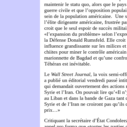
maintenir le statu quo, alors que le pay
guerre civile et que l’opposition populai
sein de la population américaine. Une s
l’élite dirigeante américaine, frustrée pa
croit que le seul espoir de succès milita
«l’expansion du problème» selon l’expre
la Défense Donald Rumsfeld. Elle croit q
influence grandissante sur les milices et 
chiites pour miner le contrôle américain
marionnette de Bagdad et qu’une confron
Téhéran est inévitable.
Le
Wall Street Journal
, la voix semi-off
a publié un éditorial vendredi passé inti
qui demandait ouvertement des actions m
Syrie et l’Iran. On pouvait lire qu’«Il n
au Liban et dans la bande de Gaza tant 
Syrie et de l’Iran ne croiront pas qu’ils
prix…»
Critiquant la secrétaire d’État Condole
appel pro forma que «toutes les parties 