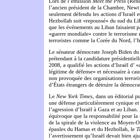
Lors de l’émission
Meet the Press
(Renc
l’ancien président de la Chambre, Newt
seulement défendu les actions d’Israël e
Hezbollah soit «repoussé» du sud du Liba
que les événements au Liban faisaient p
«guerre mondiale» contre le terrorisme 
terroristes comme la Corée du Nord, l’Ir
Le sénateur démocrate Joseph Biden du
prétendant à la candidature présidentiel
2008, a qualifié les actions d’Israël d’ 
légitime de défense» et nécessaire à cau
non provoquée des organisations terroris
d’États étrangers de détruire la démocr
Le
New York Times
, dans un éditorial p
une défense particulièrement cynique e
l’agression d’Israël à Gaza et au Liban.
équivoque que la responsabilité pour la
de la spirale de la violence au Moyen-Or
épaules du Hamas et du Hezbollah, le
T
l’avertissement qu’Israël devait bien aju