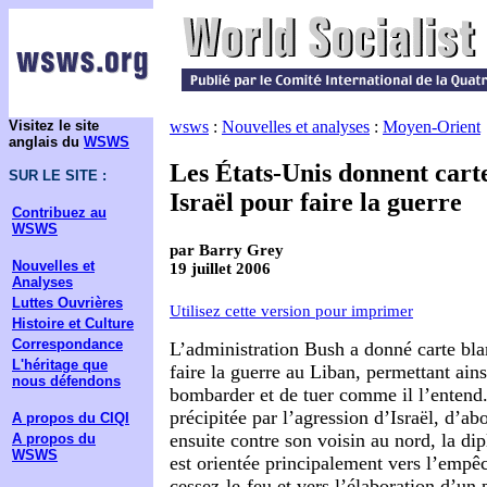
Visitez le site
wsws
:
Nouvelles et analyses
:
Moyen-Orient
anglais du
WSWS
Les États-Unis donnent cart
SUR LE SITE :
Israël pour faire la guerre
Contribuez au
WSWS
par Barry Grey
Nouvelles et
19 juillet 2006
Analyses
Luttes Ouvrières
Utilisez cette version pour imprimer
Histoire et Culture
Correspondance
L’administration Bush a donné carte bla
L'héritage que
faire la guerre au Liban, permettant ainsi
nous défendons
bombarder et de tuer comme il l’entend.
précipitée par l’agression d’Israël, d’ab
A propos du CIQI
ensuite contre son voisin au nord, la di
A propos du
WSWS
est orientée principalement vers l’empê
cessez-le-feu et vers l’élaboration d’un