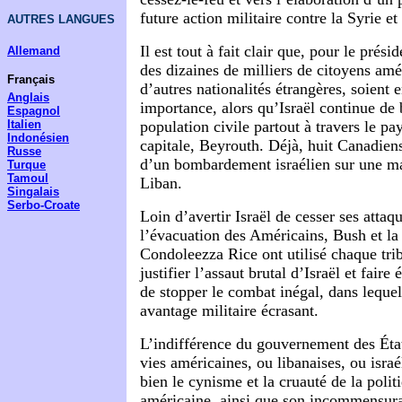
future action militaire contre la Syrie et 
AUTRES LANGUES
Il est tout à fait clair que, pour le prési
Allemand
des dizaines de milliers de citoyens amé
Français
d’autres nationalités étrangères, soient 
Anglais
importance, alors qu’Israël continue de
Espagnol
Italien
population civile partout à travers le pa
Indonésien
capitale, Beyrouth. Déjà, huit Canadiens
Russe
d’un bombardement israélien sur une m
Turque
Tamoul
Liban.
Singalais
Serbo-Croate
Loin d’avertir Israël de cesser ses attaq
l’évacuation des Américains, Bush et la 
Condoleezza Rice ont utilisé chaque tri
justifier l’assaut brutal d’Israël et faire
de stopper le combat inégal, dans lequel
avantage militaire écrasant.
L’indifférence du gouvernement des Éta
vies américaines, ou libanaises, ou israél
bien le cynisme et la cruauté de la polit
américaine, ainsi que son incommensurab