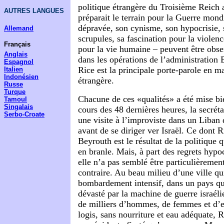
politique étrangère du Troisième Reich
AUTRES LANGUES
préparait le terrain pour la Guerre mondi
dépravée, son cynisme, son hypocrisie,
Allemand
scrupules, sa fascination pour la violenc
Français
pour la vie humaine – peuvent être obse
Anglais
dans les opérations de l’administration 
Espagnol
Rice est la principale porte-parole en ma
Italien
Indonésien
étrangère.
Russe
Turque
Chacune de ces «qualités» a été mise bi
Tamoul
Singalais
cours des 48 dernières heures, la secréta
Serbo-Croate
une visite à l’improviste dans un Liban 
avant de se diriger ver Israël. Ce dont R
Beyrouth est le résultat de la politique
en branle. Mais, à part des regrets hypo
elle n’a pas semblé être particulièremen
contraire. Au beau milieu d’une ville qu
bombardement intensif, dans un pays qu
dévasté par la machine de guerre israéli
de milliers d’hommes, de femmes et d’e
logis, sans nourriture et eau adéquate, 