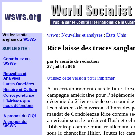
Visitez le site
wsws
:
Nouvelles et analyses
:
États-Unis
anglais du
WSWS
Rice laisse des traces sangl
SUR LE SITE :
Contribuez au
par le comité de rédaction
WSWS
27 juillet 2006
Nouvelles et
Utilisez cette version pour imprimer
Analyses
Luttes Ouvrières
À un certain moment dans le futur, lorsq
Histoire et Culture
campagne américaine pour l’hégémonie 
Correspondance
décennie du 21ième siècle sera soumise 
L'héritage que
nous défendons
les historiens découvriront d’horribles pa
mandat de Condoleezza Rice comme secr
A propos du CIQI
américain sous le président Bush et cel
A propos du
Ribbentrop comme ministre allemand des
WSWS
sous le chancelier Hitler. Toutes les cara