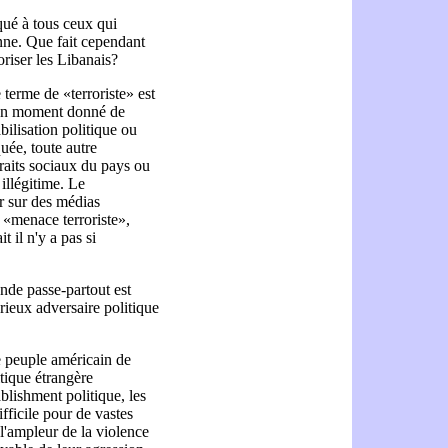
qué à tous ceux qui
enne. Que fait cependant
roriser les Libanais?
 terme de «terroriste» est
 un moment donné de
ilisation politique ou
quée, toute autre
 traits sociaux du pays ou
illégitime. Le
r sur des médias
e «menace terroriste»,
t il n'y a pas si
ande passe-partout est
érieux adversaire politique
e peuple américain de
litique étrangère
ablishment politique, les
ifficile pour de vastes
l'ampleur de la violence