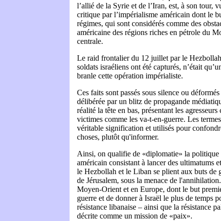
l’allié de la Syrie et de l’Iran, est, à son tou
critique par l’impérialisme américain dont le b
régimes, qui sont considérés comme des obstac
américaine des régions riches en pétrole du M
centrale.
Le raid frontalier du 12 juillet par le Hezbolla
soldats israéliens ont été capturés, n’était qu’
branle cette opération impérialiste.
Ces faits sont passés sous silence ou déformés
délibérée par un blitz de propagande médiatiqu
réalité la tête en bas, présentant les agresseur
victimes comme les va-t-en-guerre. Les termes 
véritable signification et utilisés pour confondr
choses, plutôt qu'informer.
Ainsi, on qualifie de «diplomatie» la politiq
américain consistant à lancer des ultimatums e
le Hezbollah et le Liban se plient aux buts de
de Jérusalem, sous la menace de l'annihilation
Moyen-Orient et en Europe, dont le but premier 
guerre et de donner à Israël le plus de temps p
résistance libanaise – ainsi que la résistance p
décrite comme un mission de «paix».