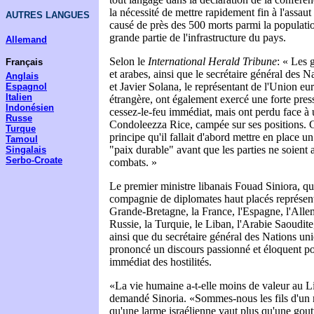
la nécessité de mettre rapidement fin à l'assaut 
AUTRES LANGUES
causé de près des 500 morts parmi la population
grande partie de l'infrastructure du pays.
Allemand
Selon le
International Herald Tribune
: « Les
Français
et arabes, ainsi que le secrétaire général des
Anglais
et Javier Solana, le représentant de l'Union eu
Espagnol
Italien
étrangère, ont également exercé une forte pres
Indonésien
cessez-le-feu immédiat, mais ont perdu face à u
Russe
Condoleezza Rice, campée sur ses positions. Ce
Turque
principe qu'il fallait d'abord mettre en place 
Tamoul
"paix durable" avant que les parties ne soient 
Singalais
Serbo-Croate
combats. »
Le premier ministre libanais Fouad Siniora, qui
compagnie de diplomates haut placés représenta
Grande-Bretagne, la France, l'Espagne, l'Alle
Russie, la Turquie, le Liban, l'Arabie Saoudite,
ainsi que du secrétaire général des Nations un
prononcé un discours passionné et éloquent po
immédiat des hostilités.
«La vie humaine a-t-elle moins de valeur au Li
demandé Sinoria. «Sommes-nous les fils d'un
qu'une larme israélienne vaut plus qu'une gout