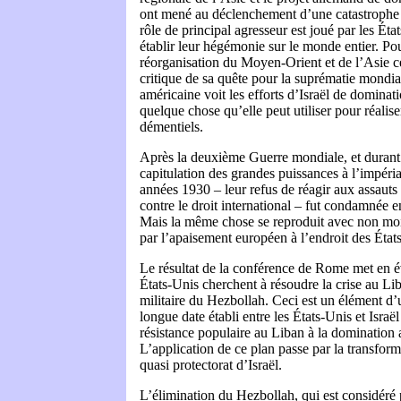
ont mené au déclenchement d’une catastrophe 
rôle de principal agresseur est joué par les Éta
établir leur hégémonie sur le monde entier. Po
réorganisation du Moyen-Orient et de l’Asie c
critique de sa quête pour la suprématie mondial
américaine voit les efforts d’Israël de domina
quelque chose qu’elle peut utiliser pour réalise
démentiels.
Après la deuxième Guerre mondiale, et durant 
capitulation des grandes puissances à l’impéri
années 1930 – leur refus de réagir aux assauts 
contre le droit international – fut condamnée 
Mais la même chose se reproduit avec non moi
par l’apaisement européen à l’endroit des État
Le résultat de la conférence de Rome met en év
États-Unis cherchent à résoudre la crise au Lib
militaire du Hezbollah. Ceci est un élément d’
longue date établi entre les États-Unis et Israël
résistance populaire au Liban à la domination 
L’application de ce plan passe par la transfor
quasi protectorat d’Israël.
L’élimination du Hezbollah, qui est considé