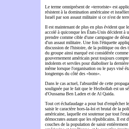
Le terme omniprésent de «terroriste» est appli
résistent à la domination américaine et israéli
Israël par son assaut militaire si ce n'est de ter
Il est maintenant de plus en plus évident que le
accolé à quiconque les États-Unis décident à
prendre comme cible d'une campagne de déstab
d'un assaut militaire. Une fois l'étiquette appli
discussion de l'histoire, de la politique ou des
du groupe ainsi marqué est considérée comme 
gouvernement américain peut toujours compte
indolents et serviles pour diaboliser la dernièr
même lorsque l'organisation ou le pays visé étai
longtemps du côté des «bons».
Dans le cas actuel, l'absurdité de cette propag
soulignée par le fait que le Hezbollah est un s
d'Oussama Ben Laden et de Al Qaida.
Tout cet échafaudage a pour but d'empêcher l
saisir le caractère hors-la-loi et brutal de la po
américaine, laquelle est soutenue par tout l'est
démocrates autant que les républicains. Il est d
couches de la population de saisir entièrement 