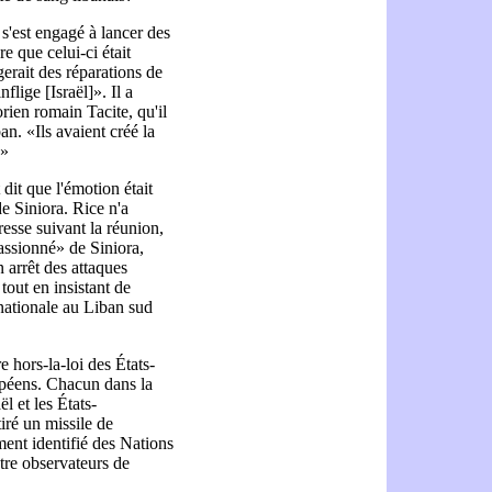
l s'est engagé à lancer des
re que celui-ci était
gerait des réparations de
lige [Israël]». Il a
rien romain Tacite, qu'il
ban. «Ils avaient créé la
.»
dit que l'émotion était
e Siniora. Rice n'a
esse suivant la réunion,
passionné» de Siniora,
n arrêt des attaques
 tout en insistant de
rnationale au Liban sud
 hors-la-loi des États-
péens. Chacun dans la
l et les États-
tiré un missile de
ment identifié des Nations
atre observateurs de