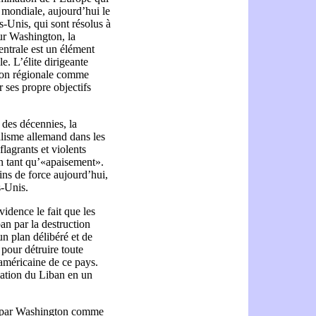
mondiale, aujourd’hui le
ts-Unis, qui sont résolus à
ur Washington, la
entrale est un élément
e. L’élite dirigeante
tion régionale comme
r ses propre objectifs
des décennies, la
alisme allemand dans les
flagrants et violents
en tant qu’«apaisement».
ns de force aujourd’hui,
s-Unis.
idence le fait que les
an par la destruction
un plan délibéré et de
 pour détruire toute
américaine de ce pays.
mation du Liban en un
ré par Washington comme