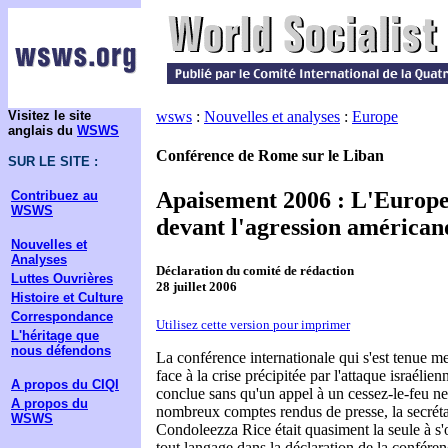
Visitez le site
wsws
:
Nouvelles et analyses
:
Europe
anglais du
WSWS
Conférence de Rome sur le Liban
SUR LE SITE :
Apaisement 2006 : L'Europe
Contribuez au
WSWS
devant l'agression américan
Nouvelles et
Analyses
Déclaration du comité de rédaction
Luttes Ouvrières
28 juillet 2006
Histoire et Culture
Correspondance
Utilisez cette version pour imprimer
L'héritage que
nous défendons
La conférence internationale qui s'est tenue m
face à la crise précipitée par l'attaque israélien
A propos du CIQI
conclue sans qu'un appel à un cessez-le-feu ne
A propos du
nombreux comptes rendus de presse, la secréta
WSWS
Condoleezza Rice était quasiment la seule à s'
tout langage dans la déclaration de la conféren