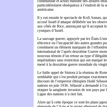
communiste et actuel ministre des affaires étra
particulièrement obséquieux à l’endroit de la s
américaine.
Il y eut ensuite le spectacle de Kofi Annan, qui
accusé Israël d’attaque délibérée sur les obse
aux côtés de Rice, annonçant qu’il acceptait le
cyniques d’Israël.
La sauvage guerre, appuyée par les États-Unis,
réticence ou l’incapacité des autres grandes p
constituent un élément marquant de l’effondre
international de l’après deuxième Guerre mon
nouveau témoin d’un retour au type d’illégalit
impérialistes sans restriction qui ont marqué l
mené à la deuxième guerre mondiale du vingti
Le futile appel de Siniora à la réunion de Ro
semblable qui s’est produit presque exactement 
discours de l’empereur éthiopien Hailé Sélassi
nations en juin 1936. Sélassié a demandé à l’
stopper la sanglante invasion de son pays par l’I
Ligue des nations n’a rien fait.
Alors qu’à cette époque ce sont les plans japo
régionale de l’Asie et le projet allemand de d