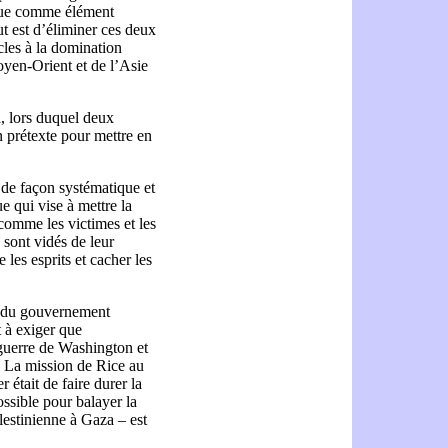
r, vue comme élément
ut est d’éliminer ces deux
les à la domination
oyen-Orient et de l’Asie
h, lors duquel deux
un prétexte pour mettre en
 de façon systématique et
e qui vise à mettre la
s comme les victimes et les
sont vidés de leur
e les esprits et cacher les
ue du gouvernement
t à exiger que
 guerre de Washington et
. La mission de Rice au
était de faire durer la
ossible pour balayer la
alestinienne à Gaza – est