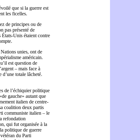
voilé que si la guerre est
t les ficelles.
sez de principes ou de
on pas présenté de
 États-Unis étaient contre
compte.
 Nations unies, ont de
mpérialisme américain.
u’il est question de
’argent – mais face à
e d’une totale lâcheté.
es de l’échiquier politique
s «de gauche» autant que
nement italien de centre-
 coalition deux partis
rti communiste italien – le
la refondation
n, qui fut organisée à la
a politique de guerre
vétéran du Parti