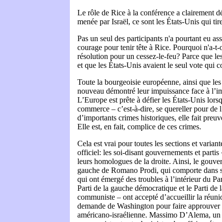
Le rôle de Rice à la conférence a clairement dé
menée par Israël, ce sont les États-Unis qui tiren
Pas un seul des participants n'a pourtant eu as
courage pour tenir tête à Rice. Pourquoi n'a-t-
résolution pour un cessez-le-feu? Parce que les
et que les États-Unis avaient le seul vote qui 
Toute la bourgeoisie européenne, ainsi que les
nouveau démontré leur impuissance face à l’i
L’Europe est prête à défier les États-Unis lorsq
commerce – c’est-à-dire, se quereller pour de l
d’importants crimes historiques, elle fait preuv
Elle est, en fait, complice de ces crimes.
Cela est vrai pour toutes les sections et variant
officiel: les soi-disant gouvernements et parti
leurs homologues de la droite. Ainsi, le gouver
gauche de Romano Prodi, qui comporte dans sa
qui ont émergé des troubles à l’intérieur du Pa
Parti de la gauche démocratique et le Parti de 
communiste – ont accepté d’accueillir la réunio
demande de Washington pour faire approuver l
américano-israélienne. Massimo D’Alema, un 