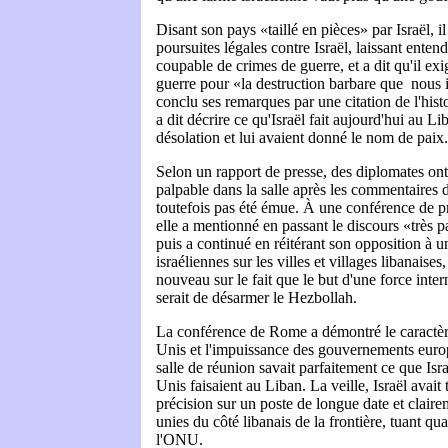
Disant son pays «taillé en pièces» par Israël, i
poursuites légales contre Israël, laissant entend
coupable de crimes de guerre, et a dit qu'il exi
guerre pour «la destruction barbare que nous inf
conclu ses remarques par une citation de l'histo
a dit décrire ce qu'Israël fait aujourd'hui au Li
désolation et lui avaient donné le nom de paix
Selon un rapport de presse, des diplomates ont 
palpable dans la salle après les commentaires d
toutefois pas été émue. À une conférence de pr
elle a mentionné en passant le discours «très 
puis a continué en réitérant son opposition à u
israéliennes sur les villes et villages libanaises,
nouveau sur le fait que le but d'une force inte
serait de désarmer le Hezbollah.
La conférence de Rome a démontré le caractère
Unis et l'impuissance des gouvernements euro
salle de réunion savait parfaitement ce que Israë
Unis faisaient au Liban. La veille, Israël avait 
précision sur un poste de longue date et claire
unies du côté libanais de la frontière, tuant qu
l'ONU.