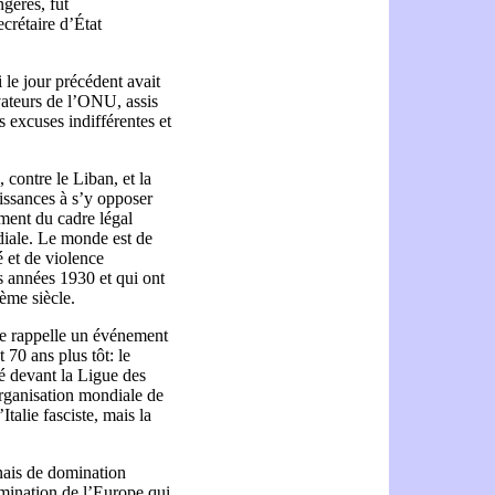
ngères, fut
ecrétaire d’État
 le jour précédent avait
rvateurs de l’ONU, assis
s excuses indifférentes et
 contre le Liban, et la
uissances à s’y opposer
ment du cadre légal
diale. Le monde est de
é et de violence
es années 1930 et qui ont
ème siècle.
me rappelle un événement
70 ans plus tôt: le
é devant la Ligue des
organisation mondiale de
talie fasciste, mais la
nais de domination
omination de l’Europe qui