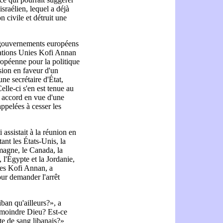
israélien, lequel a déjà
 civile et détruit une
 gouvernements européens
 Nations Unies Kofi Annan
ropéenne pour la politique
sion en faveur d'un
ne secrétaire d'État,
lle-ci s'en est tenue au
un accord en vue d'une
appelées à cesser les
 assistait à la réunion en
nt les États-Unis, la
magne, le Canada, la
 l'Égypte et la Jordanie,
ies Kofi Annan, a
ur demander l'arrêt
ban qu'ailleurs?», a
 moindre Dieu? Est-ce
te de sang libanais?»