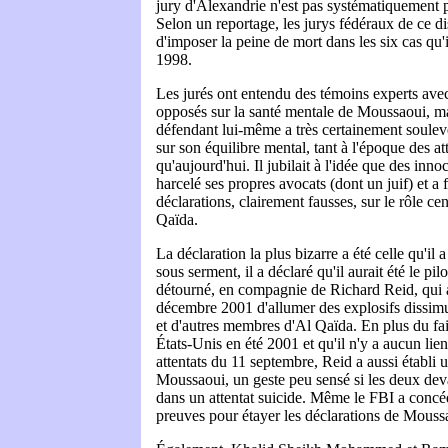
jury d'Alexandrie n'est pas systématiquement p
Selon un reportage, les jurys fédéraux de ce di
d'imposer la peine de mort dans les six cas qu'
1998.
Les jurés ont entendu des témoins experts ave
opposés sur la santé mentale de Moussaoui, m
défendant lui-même a très certainement soule
sur son équilibre mental, tant à l'époque des 
qu'aujourd'hui. Il jubilait à l'idée que des inno
harcelé ses propres avocats (dont un juif) et a 
déclarations, clairement fausses, sur le rôle cen
Qaïda.
La déclaration la plus bizarre a été celle qu'il 
sous serment, il a déclaré qu'il aurait été le p
détourné, en compagnie de Richard Reid, qui a
décembre 2001 d'allumer des explosifs dissimu
et d'autres membres d'Al Qaïda. En plus du fai
États-Unis en été 2001 et qu'il n'y a aucun lien
attentats du 11 septembre, Reid a aussi établi 
Moussaoui, un geste peu sensé si les deux de
dans un attentat suicide. Même le FBI a concéd
preuves pour étayer les déclarations de Mouss