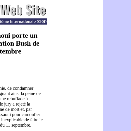
oui porte un
ation Bush de
eptembre
inie, de condamner
gnant ainsi la peine de
 une rebuffade à
e jury a rejeté la
e de mort et, par
oussaoui pour camoufler
inexplicable de faire le
 du 11 septembre.