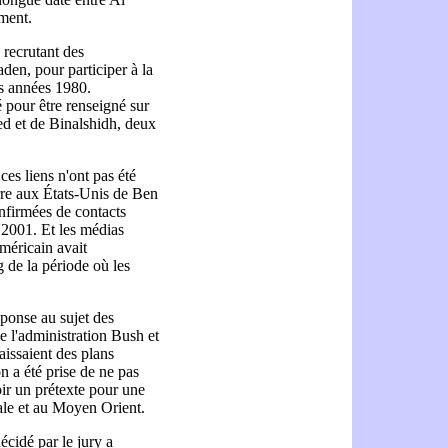
ment.
 recrutant des
den, pour participer à la
es années 1980.
 pour être renseigné sur
ed et de Binalshidh, deux
ces liens n'ont pas été
rre aux États-Unis de Ben
nfirmées de contacts
 2001. Et les médias
méricain avait
 de la période où les
ponse au sujet des
e l'administration Bush et
issaient des plans
on a été prise de ne pas
oir un prétexte pour une
rale et au Moyen Orient.
écidé par le jury a