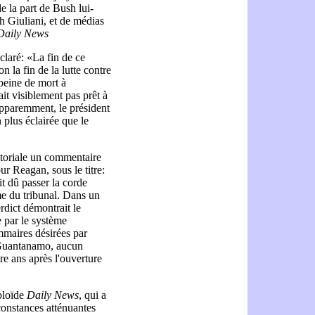
 la part de Bush lui-
 Giuliani, et de médias
Daily News
laré: «La fin de ce
on la fin de la lutte contre
a peine de mort à
it visiblement pas prêt à
Apparemment, le président
n plus éclairée que le
itoriale un commentaire
r Reagan, sous le titre:
it dû passer la corde
e du tribunal. Dans un
rdict démontrait le
e par le système
ommaires désirées par
e Guantanamo, aucun
re ans après l'ouverture
bloïde
Daily News
, qui a
constances atténuantes