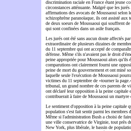
discrimination raciale en France étant jeune co
circonstances atténuante. Malgré que les jurés a
affirmations des avocats de Moussaoui selon les
schizophrène paranoïaque, ils ont assisté aux 
de deux soeurs de Moussaoui qui souffrent de 
qui sont confinées dans un asile français.
Les jurés ont été sans aucun doute affectés pa
extraordinaire de plusieurs dizaines de membre
du 11 septembre qui ont accepté de comparaîtr
défense. Même s'ils n'avaient pas le droit d'éme
peine appropriée pour Moussaoui alors qu'ils ét
comparutions ont clairement fourni une oppos
peine de mort du gouvernement et ont miné so
laquelle seule l'exécution de Moussaoui pourra
victimes du 11 septembre de «tourner la page.»
tribunal, un grand nombre de ces parents de v
ont déclaré leur opposition à la peine capitale e
contribuerait à faire de Moussaoui un martyre
Le sentiment d'opposition à la peine capitale qu
population s'est fait sentir parmi les membres de
Même si l'administration Bush a choisi de fair
une ville conservatrice de Virginie, tout près 
New York, plus libérale, le bassin de populatio