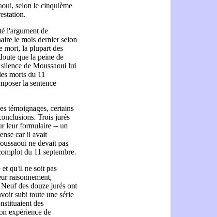
aoui, selon le cinquième
estation.
té l'argument de
aire le mois dernier selon
e mort, la plupart des
 doute que la peine de
e silence de Moussaoui lui
 les morts du 11
imposer la sentence
les témoignages, certains
conclusions. Trois jurés
r leur formulaire -- un
ense car il avait
Moussaoui ne devait pas
u complot du 11 septembre.
et qu'il ne soit pas
leur raisonnement,
. Neuf des douze jurés ont
voir subi toute une série
nstituaient des
son expérience de