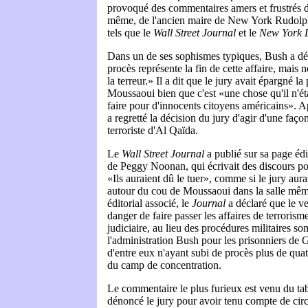
provoqué des commentaires amers et frustrés de
même, de l'ancien maire de New York Rudolph
tels que le
Wall Street Journal
et le
New York 
Dans un de ses sophismes typiques, Bush a déc
procès représente la fin de cette affaire, mais n
la terreur.» Il a dit que le jury avait épargné l
Moussaoui bien que c'est «une chose qu'il n'éta
faire pour d'innocents citoyens américains». 
a regretté la décision du jury d'agir d'une faço
terroriste d'Al Qaïda.
Le
Wall Street Journal
a publié sur sa page éd
de Peggy Noonan, qui écrivait des discours pou
«Ils auraient dû le tuer», comme si le jury aura
autour du cou de Moussaoui dans la salle mêm
éditorial associé, le
Journal
a déclaré que le ve
danger de faire passer les affaires de terrorism
judiciaire, au lieu des procédures militaires s
l'administration Bush pour les prisonniers d
d'entre eux n'ayant subi de procès plus de quat
du camp de concentration.
Le commentaire le plus furieux est venu du ta
dénoncé le jury pour avoir tenu compte de cir