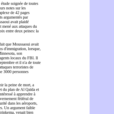
e étude soignée de toutes
eurs notes sur les
mplexe de 42 pages
nts argumentés par
ssaoui avait plaidé
it mené aux attaques du
oix entre deux peines: la
 fait que Moussaoui avait
ns d'immigration, lorsque,
 Minnesota, son
'agents locaux du FBI. Il
ptembre et il n'a de toute
ttaques terroristes de
sque 3000 personnes
nir la peine de mort, a
t du plan de Al Qaïda et
intéressé à apprendre à
uvernement fédéral de
ité dans les aéroports,
es. Un argument faible
Brinkema, venait bien