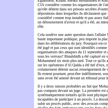
Également, Khalid Sheikh Mohammed et Ramzi
CIA considère comme les organisateurs de l'at
qu'elle détient dans ses prisons secrètes d'outre
dépositions dans lesquelles ils déclaraient que
considéré comme trop instable et pas assez fi
un détournement d'avion et qu'il a été, au mie
rôle.
Cela soulève une autre question dans l'affaire
haute importante politique, peu importe la pla
dans les délibérations du jury. Pourquoi est-c
été jugé et pas ceux qui sont identifiés comme l
organisateurs des attaques du 11 septembre et 
sous les verrous? Binalshidh a été capturé en
Mohammed six mois plus tard. Tout ce qu'ils a
sur les opérations d'Al Qaïda a été tiré d'eux, e
certainement détenir aucun renseignement de va
Ils restent pourtant, peut-être indéfiniment, so
sans avoir été amené devant un tribunal pour l
Il y a deux raisons probables au fait que Moh
pas comparu devant un juge. La première est qu
systématiquement torturés qu'ils sont physiq
incapables de participer à un procès. La deuxiè
subir un procès public, avec des avocats compé
révéler des faits embarrassants sur les liens de