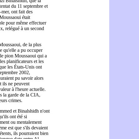
 Binalshidh, que la
tentat du 11 septembre et
-mer, ont fait des
 Moussaoui était
able pour même effectuer
ux, relégué à un second
 Moussaoui, de la plus
ce qu'elle a pu occuper
e le pion Moussaoui qui a
es planificateurs et les
que les États-Unis ont
 septembre 2002,
uraient pu savoir alors
t ils ne peuvent
leur à l'heure actuelle.
us la garde de la CIA,
eurs crimes.
ammed et Binalshidh n'ont
'ils ont été si
uement ou mentalement
me est que s'ils devaient
tents, ils pourraient bien
 longue date entre Al