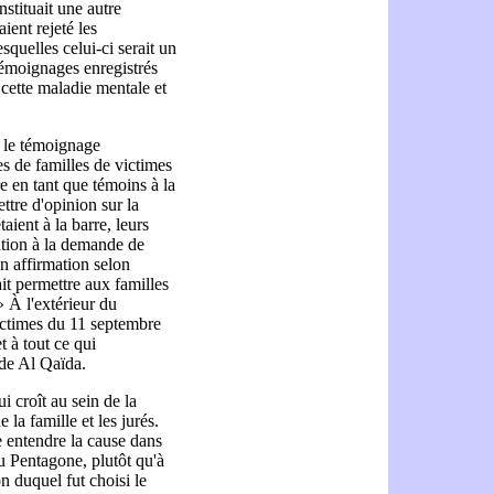
nstituait une autre
ient rejeté les
quelles celui-ci serait un
témoignages enregistrés
cette maladie mentale et
r le témoignage
s de familles de victimes
e en tant que témoins à la
ttre d'opinion sur la
aient à la barre, leurs
ition à la demande de
n affirmation selon
it permettre aux familles
 À l'extérieur du
ictimes du 11 septembre
t à tout ce qui
 de Al Qaïda.
i croît au sein de la
 la famille et les jurés.
e entendre la cause dans
du Pentagone, plutôt qu'à
n duquel fut choisi le