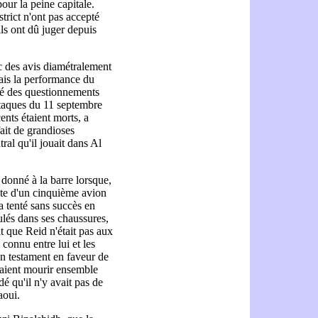
our la peine capitale.
strict n'ont pas accepté
ils ont dû juger depuis
c des avis diamétralement
ais la performance du
vé des questionnements
attaques du 11 septembre
cents étaient morts, a
fait de grandioses
tral qu'il jouait dans Al
a donné à la barre lorsque,
ilote d'un cinquième avion
 tenté sans succès en
lés dans ses chaussures,
t que Reid n'était pas aux
 connu entre lui et les
un testament en faveur de
vaient mourir ensemble
é qu'il n'y avait pas de
aoui.