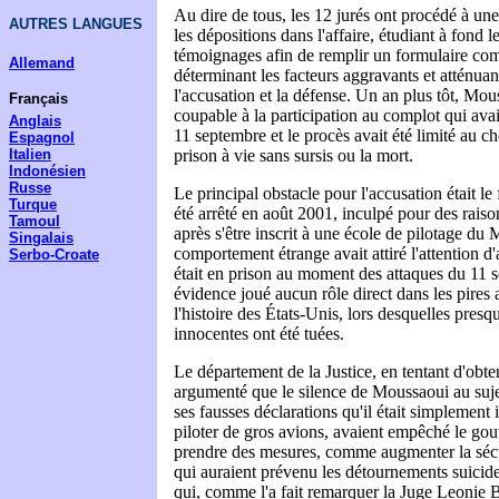
Au dire de tous, les 12 jurés ont procédé à un
AUTRES LANGUES
les dépositions dans l'affaire, étudiant à fond l
témoignages afin de remplir un formulaire co
Allemand
déterminant les facteurs aggravants et atténua
l'accusation et la défense. Un an plus tôt, Mou
Français
coupable à la participation au complot qui ava
Anglais
11 septembre et le procès avait été limité au ch
Espagnol
prison à vie sans sursis ou la mort.
Italien
Indonésien
Russe
Le principal obstacle pour l'accusation était le
Turque
été arrêté en août 2001, inculpé pour des raiso
Tamoul
après s'être inscrit à une école de pilotage du
Singalais
comportement étrange avait attiré l'attention d
Serbo-Croate
était en prison au moment des attaques du 11 se
évidence joué aucun rôle direct dans les pires a
l'histoire des États-Unis, lors desquelles pre
innocentes ont été tuées.
Le département de la Justice, en tentant d'obte
argumenté que le silence de Moussaoui au suje
ses fausses déclarations qu'il était simplement 
piloter de gros avions, avaient empêché le go
prendre des mesures, comme augmenter la sécur
qui auraient prévenu les détournements suicid
qui, comme l'a fait remarquer la Juge Leonie 