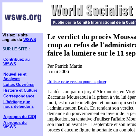
Visitez le site
Le verdict du procès Moussa
anglais du
WSWS
coup au refus de l'administr
SUR LE SITE :
faire la lumière sur le 11 s
Contribuez au
WSWS
Par Patrick Martin
5 mai 2006
Nouvelles et
Analyses
Utilisez cette version pour imprimer
Luttes Ouvrières
Histoire et Culture
La décision par un jury d'Alexandrie, en Virg
Correspondance
Zaccarias Moussaoui à la prison à vie, lui épar
L'héritage que
mort, est un acte intelligent et humain qui sert
nous défendons
l'administration Bush. En rendant son verdict, l
demande du gouvernement en faveur de la pein
A propos du CIQI
implication, sa tentative d'utiliser l'affaire M
A propos du
son inaction avant le 11 septembre et son refus 
WSWS
procès d'aucune figure importante du complot