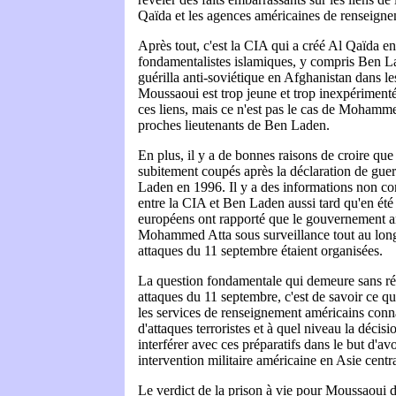
Qaïda et les agences américaines de renseigne
Après tout, c'est la CIA qui a créé Al Qaïda en
fondamentalistes islamiques, y compris Ben La
guérilla anti-soviétique en Afghanistan dans l
Moussaoui est trop jeune et trop inexpérimenté
ces liens, mais ce n'est pas le cas de Mohamm
proches lieutenants de Ben Laden.
En plus, il y a de bonnes raisons de croire que 
subitement coupés après la déclaration de gue
Laden en 1996. Il y a des informations non co
entre la CIA et Ben Laden aussi tard qu'en été
européens ont rapporté que le gouvernement a
Mohammed Atta sous surveillance tout au long
attaques du 11 septembre étaient organisées.
La question fondamentale qui demeure sans ré
attaques du 11 septembre, c'est de savoir ce qu
les services de renseignement américains conna
d'attaques terroristes et à quel niveau la décisi
interférer avec ces préparatifs dans le but d'av
intervention militaire américaine en Asie cent
Le verdict de la prison à vie pour Moussaoui d