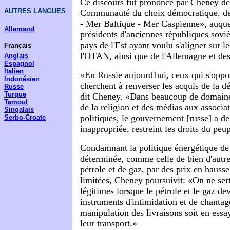
Ce discours fut prononcé par Cheney de
AUTRES LANGUES
Communauté du choix démocratique, de
- Mer Baltique - Mer Caspienne», auquel
Allemand
présidents d'anciennes républiques sovié
pays de l'Est ayant voulu s'aligner sur l
Français
l'OTAN, ainsi que de l'Allemagne et de
Anglais
Espagnol
Italien
«En Russie aujourd'hui, ceux qui s'oppo
Indonésien
cherchent à renverser les acquis de la 
Russe
Turque
dit Cheney. «Dans beaucoup de domaines 
Tamoul
de la religion et des médias aux associat
Singalais
politiques, le gouvernement [russe] a de
Serbo-Croate
inappropriée, restreint les droits du peu
Condamnant la politique énergétique de 
déterminée, comme celle de bien d'autr
pétrole et de gaz, par des prix en hausse
limitées, Cheney poursuivit: «On ne sert
légitimes lorsque le pétrole et le gaz de
instruments d'intimidation et de chantag
manipulation des livraisons soit en ess
leur transport.»