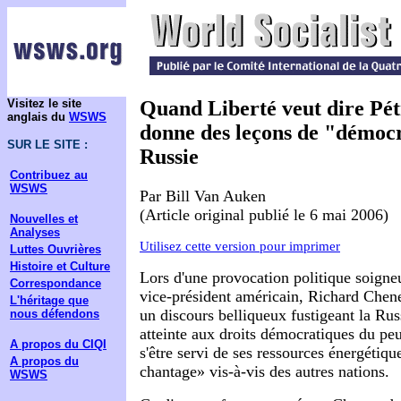
Visitez le site
Quand Liberté veut dire Pé
anglais du
WSWS
donne des leçons de "démocr
SUR LE SITE :
Russie
Contribuez au
WSWS
Par Bill Van Auken
(Article original publié le 6 mai 2006)
Nouvelles et
Analyses
Utilisez cette version pour imprimer
Luttes Ouvrières
Histoire et Culture
Lors d'une provocation politique soigne
Correspondance
vice-président américain, Richard Cheney
L'héritage que
un discours belliqueux fustigeant la Rus
nous défendons
atteinte aux droits démocratiques du peu
A propos du CIQI
s'être servi de ses ressources énergétiqu
A propos du
chantage» vis-à-vis des autres nations.
WSWS