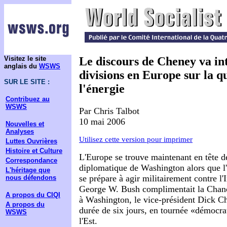
Visitez le site
Le discours de Cheney va int
anglais du
WSWS
divisions en Europe sur la q
SUR LE SITE :
l'énergie
Contribuez au
WSWS
Par Chris Talbot
10 mai 2006
Nouvelles et
Analyses
Utilisez cette version pour imprimer
Luttes Ouvrières
Histoire et Culture
L'Europe se trouve maintenant en tête de
Correspondance
diplomatique de Washington alors que l
L'héritage que
se prépare à agir militairement contre l'
nous défendons
George W. Bush complimentait la Chan
A propos du CIQI
à Washington, le vice-président Dick Ch
A propos du
durée de six jours, en tournée «démocr
WSWS
l'Est.