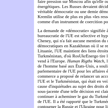
faire pression sur Moscou afin qu'elle 
énergétiques. Les Russes devaient décide
véritable démocratie ou une demie démocr
Kremlin utilise de plus en plus «les res
comme d'un instrument de coercition po
La demande de «démocratie» signifiée à 
bureaucratie de l'UE est sélective et h
Cheney, qui n'a fait aucune mention du 
démocratiques en Kazakhstan où il se re
Lituanie, l'UE maintient des liens étroit
Turkménistan, d'où RosUkrEnergo tire le
vend à l'Europe.
Human Rigths Watch
, 
de l'homme basé aux États-Unis, a soul
parlementaire de l'UE pour les affaires é
commerce a proposé de relancer un acc
l'UE et le Turkménistan, qui était en ve
cause d'inquiétudes au sujet des droits 
sous-jacente d'une telle décision est cla
continuer à acheminer le gaz du Turkmén
de l'UE. Il a été rapporté que le Turkmé
contourner la Russie et l'Ukraine pour li