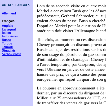
AUTRES LANGUES
Lors de sa seconde visite en quatre moi
Merkel a convaincu Bush que les désac
Allemand
prédécesseur, Gerhard Schroeder, au suje
étaient choses du passé. Bush a cherché 
Français
l'appui de Merkel pour la question de l'I
Anglais
Espagnol
américain doit visiter l'Allemagne bientô
Italien
Indonésien
Toutefois, au moment où ces discussions
Russe
Turque
Cheney prononçait un discours provocat
Tamoul
Russie au sujet des restrictions sur les 
Singalais
de son usage du pétrole et du gaz comm
Serbo-Croate
d'intimidation et de chantage». Cheney f
à l'arrêt temporaire, par Gazprom, des 
vers l'Ukraine en janvier de cette anné
hausse des prix; ce qui a causé des pénu
européenne, qui reçoit un quart de son g
La coupure en approvisionnement a été 
dernier, par un discours du dirigeant d
Miller, aux 25 ambassadeurs de l'UE, da
de transférer des ventes de gaz vers la C