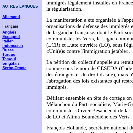
immigrés légalement installés en France
AUTRES LANGUES
la régularisation.
Allemand
La manifestation a été organisée à l'app
organisations de défense des immigrés et
Français
de la gauche française, dont le Parti soci
Anglais
Espagnol
communiste, les Verts, la Ligue commun
Italien
(LCR) et Lutte ouvrière (LO), sous l'égi
Indonésien
Russe
«Uni(e)s contre l'immigration jetable».
Turque
Tamoul
La pétition du collectif appelle au retrai
Singalais
connue sous le nom de CESEDA (Code d'
Serbo-Croate
des étrangers et du droit d'asile), mais n
l'abrogation des lois existantes qui restr
immigrés.
Défilant ensemble en tête de cortège on
Mélanchon du Parti socialiste, Marie-Ge
communiste, Olivier Besancenot de la L
de LO et Alima Boumédiène des Verts.
François Hollande, secrétaire national du