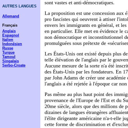
sont vastes et anti-démocratiques.
AUTRES LANGUES
La proposition est une concession aux é
Allemand
pro fascistes qui oeuvrent à attiser l'into
envers les immigrants en général, et le
Français
en particulier. Elle met en évidence le 
Anglais
Espagnol
non démocratique et inconstitutionnel d
Italien
promulguées sous prétexte de «sécuriser 
Indonésien
Russe
Turque
Les États-Unis ont existé depuis plus d
Tamoul
telle élévation de l'anglais par le gouve
Singalais
Aucune mesure de la sorte n'a été inscrit
Serbo-Croate
des États-Unis par les fondateurs. En 1
par John Adams de créer une académie o
l'anglais a été rejetée à l'époque car no
Pas même au plus haut point des immig
provenance de l'Europe de l'Est et du S
20me siècle, alors que des millions de p
dizaines de langues étrangères affluaien
l'élite dirigeante américaine n'a-t-elle 
cette forme de discrimination et d'exclu