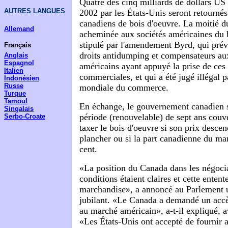
Quatre des cinq milliards de dollars US
AUTRES LANGUES
2002 par les États-Unis seront retourné
canadiens de bois d'oeuvre. La moitié du
Allemand
acheminée aux sociétés américaines du b
stipulé par l'amendement Byrd, qui prév
Français
droits antidumping et compensateurs au
Anglais
Espagnol
américains ayant appuyé la prise de ces
Italien
commerciales, et qui a été jugé illégal p
Indonésien
Russe
mondiale du commerce.
Turque
Tamoul
En échange, le gouvernement canadien s
Singalais
période (renouvelable) de sept ans couve
Serbo-Croate
taxer le bois d'oeuvre si son prix desce
plancher ou si la part canadienne du m
cent.
«La position du Canada dans les négociat
conditions étaient claires et cette entente
marchandise», a annoncé au Parlement 
jubilant. «Le Canada a demandé un accès
au marché américain», a-t-il expliqué, a
«Les États-Unis ont accepté de fournir 