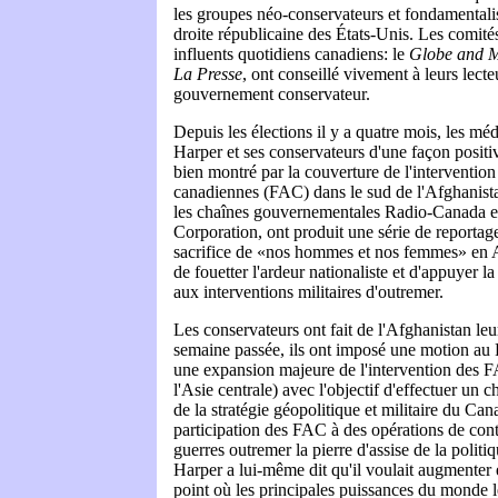
les groupes néo-conservateurs et fondamentalis
droite républicaine des États-Unis. Les comités
influents quotidiens canadiens: le
Globe and M
La Presse
, ont conseillé vivement à leurs lecte
gouvernement conservateur.
Depuis les élections il y a quatre mois, les méd
Harper et ses conservateurs d'une façon positive
bien montré par la couverture de l'interventio
canadiennes (FAC) dans le sud de l'Afghanist
les chaînes gouvernementales Radio-Canada e
Corporation, ont produit une série de reportage
sacrifice de «nos hommes et nos femmes» en A
de fouetter l'ardeur nationaliste et d'appuyer l
aux interventions militaires d'outremer.
Les conservateurs ont fait de l'Afghanistan leu
semaine passée, ils ont imposé une motion au 
une expansion majeure de l'intervention des F
l'Asie centrale) avec l'objectif d'effectuer u
de la stratégie géopolitique et militaire du Cana
participation des FAC à des opérations de cont
guerres outremer la pierre d'assise de la polit
Harper a lui-même dit qu'il voulait augmenter
point où les principales puissances du monde 