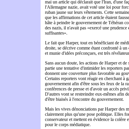
mai un article qui déclarait que l'Iran, d'une 
l'Allemagne nazie, avait voté une loi pour force
ruban jaune sur leurs vêtements. Cette semain
que les affirmations de cet article étaient faus
hâte à peindre le gouvernement de Téhéran c
des nazis, il n'avait pas «exercé une prudence
suffisantes».
Le fait que Harper, tout en bénéficiant de médi
droite, se décrive comme étant confronté à un 
et munie d'idées préconçues, est très révélateur
Sans aucun doute, les actions de Harper et de s
partie une tentative d'intimider les reporters pa
donnent une couverture plus favorable au gou
Certains reporters vont réagir en cherchant à g
gouvernement afin d'être sous les feux de la 
conférences de presse et d'avoir un accès privil
D'autres vont se restreindre eux-mêmes afin de
d'être biaisés à l'encontre du gouvernement.
Mais les vives dénonciations par Harper des m
clairement plus qu'une pose politique. Elles fo
conservateur et mettent en évidence la colère 
pour le corps médiatique.