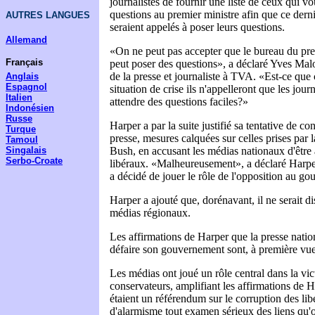
journalistes de fournir une liste de ceux qui vo
questions au premier ministre afin que ce derni
AUTRES LANGUES
seraient appelés à poser leurs questions.
Allemand
«On ne peut pas accepter que le bureau du pre
Français
peut poser des questions», a déclaré Yves Malo
de la presse et journaliste à TVA. «Est-ce que 
Anglais
Espagnol
situation de crise ils n'appelleront que les jour
Italien
attendre des questions faciles?»
Indonésien
Russe
Harper a par la suite justifié sa tentative de co
Turque
presse, mesures calquées sur celles prises par
Tamoul
Bush, en accusant les médias nationaux d'être 
Singalais
Serbo-Croate
libéraux. «Malheureusement», a déclaré Harper,
a décidé de jouer le rôle de l'opposition au g
Harper a ajouté que, dorénavant, il ne serait d
médias régionaux.
Les affirmations de Harper que la presse natio
défaire son gouvernement sont, à première vue,
Les médias ont joué un rôle central dans la vic
conservateurs, amplifiant les affirmations de H
étaient un référendum sur le corruption des lib
d'alarmisme tout examen sérieux des liens qu'o