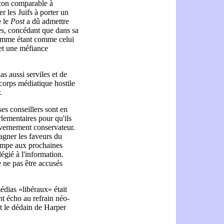
façon comparable à
r les Juifs à porter un
e le
Post
a dû admettre
ses, concédant que dans sa
omme étant comme celui
 et une méfiance
as aussi serviles et de
corps médiatique hostile
.
es conseillers sont en
rlementaires pour qu'ils
vernement conservateur.
agner les faveurs du
rampe aux prochaines
égié à l'information.
 ne pas être accusés
édias «libéraux» était
nt écho au refrain néo-
et le dédain de Harper