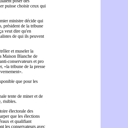
ulaient poser des
er puisse choisir ceux qui
mier ministre décide qui
, président de la tribune
ça veut dire qu'en
nalistes de qui ils peuvent
ntrôler et museler la
 la Maison Blanche de
anti-conservateurs et pro
 «la tribune de la presse
ouvernement».
isponible que pour les
nale tente de miner et de
 risibles.
toire électorale des
arper que les élections
éraux et qualifiant
nt les conservateurs avec