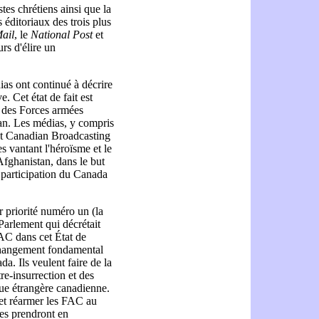
tes chrétiens ainsi que la
 éditoriaux des trois plus
ail
, le
National Post
et
urs d'élire un
ias ont continué à décrire
. Cet état de fait est
n des Forces armées
an. Les médias, y compris
t Canadian Broadcasting
s vantant l'héroïsme et le
fghanistan, dans le but
a participation du Canada
r priorité numéro un (la
Parlement qui décrétait
AC dans cet État de
n changement fondamental
da. Ils veulent faire de la
re-insurrection et des
ique étrangère canadienne.
 et réarmer les FAC au
les prendront en