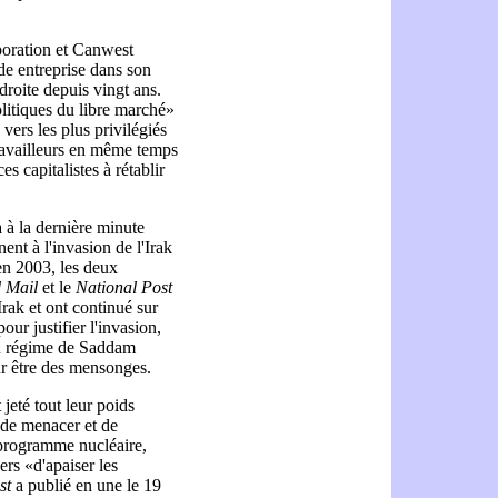
oration et Canwest
e entreprise dans son
droite depuis vingt ans.
litiques du libre marché»
 vers les plus privilégiés
ravailleurs en même temps
s capitalistes à rétablir
 à la dernière minute
nt à l'invasion de l'Irak
n 2003, les deux
 Mail
et le
National Post
Irak et ont continué sur
ur justifier l'invasion,
 du régime de Saddam
r être des mensonges.
 jeté tout leur poids
h de menacer et de
n programme nucléaire,
ers «d'apaiser les
st
a publié en une le 19