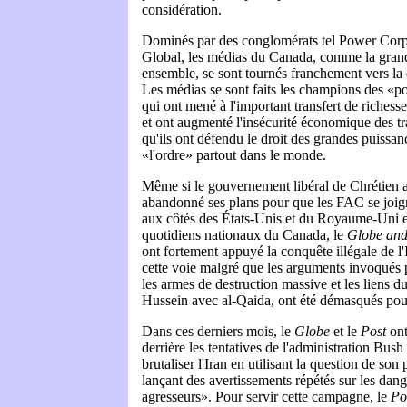
considération.
Dominés par des conglomérats tel Power Corp
Global, les médias du Canada, comme la grand
ensemble, se sont tournés franchement vers la 
Les médias se sont faits les champions des «po
qui ont mené à l'important transfert de richesse
et ont augmenté l'insécurité économique des t
qu'ils ont défendu le droit des grandes puissance
«l'ordre» partout dans le monde.
Même si le gouvernement libéral de Chrétien a
abandonné ses plans pour que les FAC se joigne
aux côtés des États-Unis et du Royaume-Uni e
quotidiens nationaux du Canada, le
Globe and
ont fortement appuyé la conquête illégale de l'
cette voie malgré que les arguments invoqués po
les armes de destruction massive et les liens
Hussein avec al-Qaida, ont été démasqués pou
Dans ces derniers mois, le
Globe
et le
Post
ont
derrière les tentatives de l'administration Bus
brutaliser l'Iran en utilisant la question de so
lançant des avertissements répétés sur les dang
agresseurs». Pour servir cette campagne, le
Po