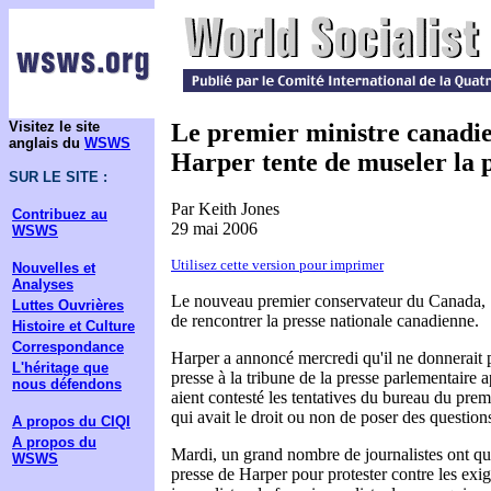
Visitez le site
Le premier ministre canadi
anglais du
WSWS
Harper tente de museler la 
SUR LE SITE :
Par Keith Jones
Contribuez au
29 mai 2006
WSWS
Utilisez cette version pour imprimer
Nouvelles et
Analyses
Le nouveau premier conservateur du Canada, 
Luttes Ouvrières
de rencontrer la presse nationale canadienne.
Histoire et Culture
Correspondance
Harper a annoncé mercredi qu'il ne donnerait 
L'héritage que
presse à la tribune de la presse parlementaire a
nous défendons
aient contesté les tentatives du bureau du prem
qui avait le droit ou non de poser des question
A propos du CIQI
A propos du
Mardi, un grand nombre de journalistes ont qui
WSWS
presse de Harper pour protester contre les ex