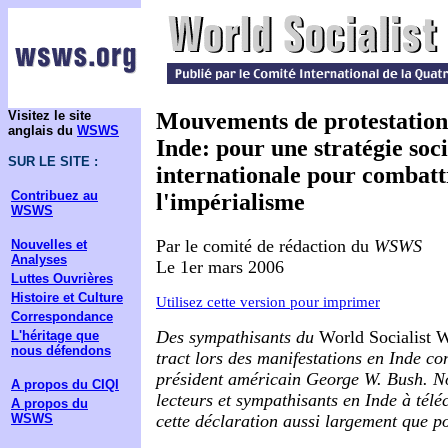
Visitez le site
Mouvements de protestation
anglais du
WSWS
Inde: pour une stratégie soci
SUR LE SITE :
internationale pour combatt
Contribuez au
l'impérialisme
WSWS
Par le comité de rédaction du
WSWS
Nouvelles et
Analyses
Le 1er mars 2006
Luttes Ouvrières
Histoire et Culture
Utilisez cette version pour imprimer
Correspondance
Des sympathisants du
World
Socialist 
L'héritage que
nous défendons
tract lors des manifestations en Inde con
président américain George W. Bush. No
A propos du CIQI
lecteurs et sympathisants en Inde à télé
A propos du
cette déclaration aussi largement que po
WSWS