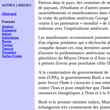
Partout dans le pays, des centaines de mi
AUTRES LANGUES
de paysans, d'étudiants et d'autres jeune
rassemblements et manifestations dans le
Allemand
la visite du président américain George 
Français
course à un partenariat « mondial » de l
Anglais
indienne avec l'impérialisme américain.
Espagnol
Italien
Les manifestants reconnaissent justemen
Indonésien
Russe
d'un régime prédateur qui a déclenché d
Turque
conquête durant ces cinq dernières anné
Tamoul
d'assurer la prédominance américaine su
Singalais
Serbo-Croate
pétrolières du Moyen Orient et d'Asie c
à présent d'avoir pour prochaine cible l'I
A la consternation du gouvernement de l
unie (UPA), le gouvernement Bush a usé
pour forcer l'Inde à s'associer à une ent
contre l'Iran et pour empêcher que l'Ind
ressources énergétiques à l'Iran et à la S
Bush et le premier ministre indien, M
échangeront très certainement des platit