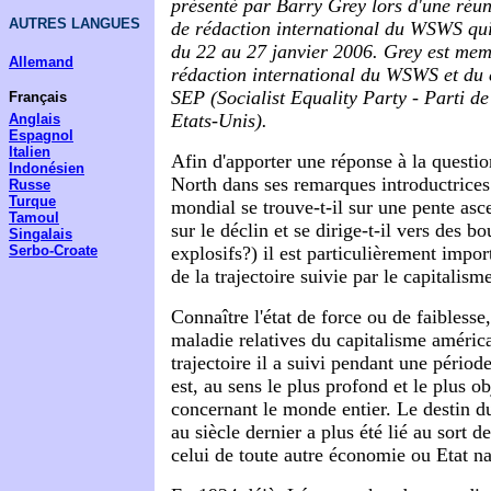
présenté par Barry Grey lors d'une réun
AUTRES LANGUES
de rédaction international du WSWS qui
du 22 au 27 janvier 2006. Grey est mem
Allemand
rédaction international du WSWS et du 
SEP (Socialist Equality Party - Parti de l
Français
Etats-Unis).
Anglais
Espagnol
Italien
Afin d'apporter une réponse à la questi
Indonésien
North dans ses remarques introductrices
Russe
Turque
mondial se trouve-t-il sur une pente asc
Tamoul
sur le déclin et se dirige-t-il vers des 
Singalais
explosifs?) il est particulièrement impor
Serbo-Croate
de la trajectoire suivie par le capitalism
Connaître l'état de force ou de faiblesse
maladie relatives du capitalisme américa
trajectoire il a suivi pendant une périod
est, au sens le plus profond et le plus ob
concernant le monde entier. Le destin d
au siècle dernier a plus été lié au sort d
celui de toute autre économie ou Etat na