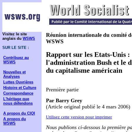
Visitez le site
Réunion internationale du comité d
anglais du
WSWS
WSWS
SUR LE SITE :
Rapport sur les Etats-Unis :
Contribuez au
l'administration Bush et le 
WSWS
du capitalisme américain
Nouvelles et
Analyses
Luttes Ouvrières
Histoire et Culture
Première partie
Correspondance
L'héritage que
Par Barry Grey
nous défendons
(Article original publié le 4 mars 2006)
A propos du CIQI
Utilisez cette version pour imprimer
A propos du
WSWS
Nous publions ci-dessous la première pa