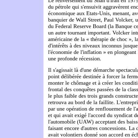
Le renversement du Shah d'Iran en 1979 
du pétrole qui s'ensuivit aggravèrent enc
économique aux Etats-Unis, menant, av
banquier de Wall Street, Paul Volcker, u
du Federal Reserve Board (la Banque ce
un autre tournant important. Volcker intr
américaine de la « thérapie de choc », l
d'intérêts à des niveaux inconnus jusque
l'économie de l'inflation » en plongeant
une profonde récession.
Il s'agissait là d'une démarche spectacul
point délibérée destinée à forcer la ferme
monter le chômage et à créer les conditi
frontal des conquêtes passées de la clas
le plus faible des trois grands construct
retrouva au bord de la faillite. L'entrep
par une opération de renflouement de l'
et qui avait exigé l'accord du syndicat d
l'automobile (UAW) acceptant des baisse
faisant encore d'autres concessions. La
avait volontiers donné son accord en éc