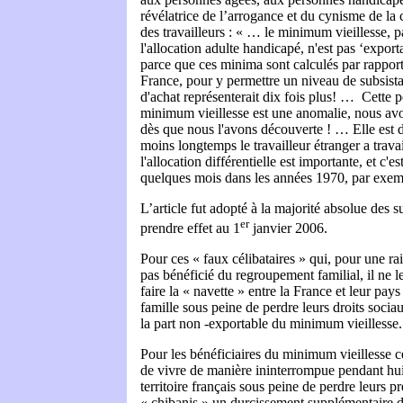
révélatrice de l’arrogance et du cynisme de la c
des travailleurs : « … le minimum vieillesse, 
l'allocation adulte handicapé, n'est pas ‘expor
parce que ces minima sont calculés par rappor
France, pour y permettre un niveau de subsistan
d'achat représenterait dix fois plus! … Cette po
minimum vieillesse est une anomalie, nous avo
dès que nous l'avons découverte ! … Elle est d
moins longtemps le travailleur étranger a trava
l'allocation différentielle est importante, et c'e
quelques mois dans les années 1970, par exemp
L’article fut adopté à la majorité absolue des 
er
prendre effet au 1
janvier 2006.
Pour ces « faux célibataires » qui, pour une ra
pas bénéficié du regroupement familial, il ne l
faire la « navette » entre la France et leur pays
famille sous peine de perdre leurs droits socia
la part non -exportable du minimum vieillesse.
Pour les bénéficiaires du minimum vieillesse ce
de vivre de manière ininterrompue pendant hui
territoire français sous peine de perdre leurs pr
« chibanis » un durcissement supplémentaire d