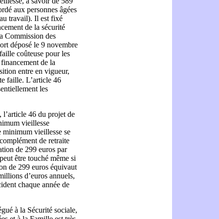
eillesse, à savoir de 589
cordé aux personnes âgées
 travail). Il est fixé
cement de la sécurité
 la Commission des
pport déposé le 9 novembre
faille coûteuse pour les
e financement de la
ition entre en vigueur,
e faille. L’article 46
entiellement les
 l’article 46 du projet de
nimum vieillesse
e minimum vieillesse se
 complément de retraite
ation de 299 euros par
peut être touché même si
tion de 299 euros équivaut
illions d’euros annuels,
écident chaque année de
gué à la Sécurité sociale,
 et à la Famille est très