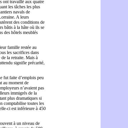
ont travaillé aux quatre
uant les tâches les plus
hantiers navals de
orraine. A leurs
outèrent des conditions de
 bâtis à la hâte où ils se
ns des hôtels meublés
leur famille restée au
ous les sacrifices dans
 de la retraite. Mais à
ttendu signifie précarité,
 fut faite
d’emplois peu
ront au moment de
s employeurs n’avaient pas
illeurs immigrés de la
ant plus dramatiques si
on comptabilise toutes les
elle-ci est inférieure à 450
trouvent à un niveau de