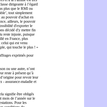
lasse dirigeante à l’égard
pas plus que le RMI ou
table’, tout simplement
t au pouvoir d'achat en
ce, ailleurs, le pouvoir
ssibilité d'exporter le
ns décidé d'y mettre fin
u reste injuste, puisque
illé en France, plus
st celui qui est venu
le, qui touche le plus ! »
suffrages exprimés pour
ison ou une autre, n’ont
eur reste à présent qu’à
 d’origine pour revoir leur
ux - assurance-maladie et
la signifie être obligés
t mois de l’année sur le
estations. Pour les
es conditions du