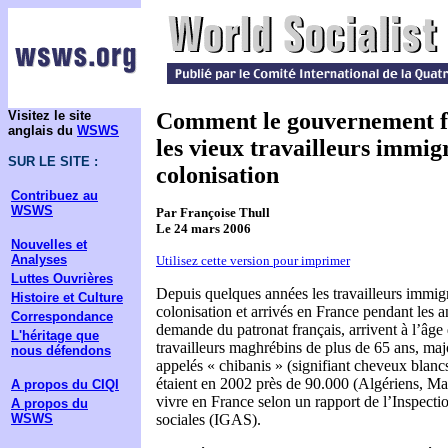
Visitez le site
Comment le gouvernement fr
anglais du
WSWS
les vieux travailleurs immigr
SUR LE SITE :
colonisation
Contribuez au
WSWS
Par Françoise Thull
Le 24 mars 2006
Nouvelles et
Analyses
Utilisez cette version pour imprimer
Luttes Ouvrières
Depuis quelques années les travailleurs immigr
Histoire et Culture
colonisation et arrivés en France pendant les 
Correspondance
demande du patronat français, arrivent à l’âge d
L'héritage que
travailleurs maghrébins de plus de 65 ans, ma
nous défendons
appelés « chibanis » (signifiant cheveux blancs
étaient en 2002 près de 90.000 (Algériens, Ma
A propos du CIQI
vivre en France selon un rapport de l’Inspectio
A propos du
WSWS
sociales (IGAS).