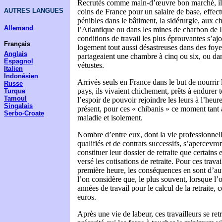
Recrutés comme main-d’œuvre bon marché, ils 
AUTRES LANGUES
coins de France pour un salaire de base, effect
pénibles dans le bâtiment, la sidérurgie, aux c
Allemand
l’Atlantique ou dans les mines de charbon de L
conditions de travail les plus éprouvantes s’aj
Français
logement tout aussi désastreuses dans des foyers
Anglais
partageaient une chambre à cinq ou six, ou da
Espagnol
vétustes.
Italien
Indonésien
Arrivés seuls en France dans le but de nourrir 
Russe
pays, ils vivaient chichement, prêts à endurer t
Turque
Tamoul
l’espoir de pouvoir rejoindre les leurs à l’heure
Singalais
présent, pour ces « chibanis » ce moment tant a
Serbo-Croate
maladie et isolement.
Nombre d’entre eux, dont la vie professionnelle
qualifiés et de contrats successifs, s’apercev
constituer leur dossier de retraite que certain
versé les cotisations de retraite. Pour ces trava
première heure, les conséquences en sont d’aut
l’on considère que, le plus souvent, lorsque l’
années de travail pour le calcul de la retraite, c
euros.
Après une vie de labeur, ces travailleurs se re