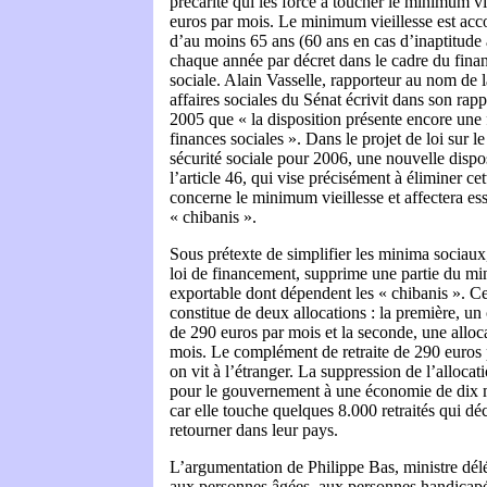
précarité qui les force à toucher le minimum vi
euros par mois. Le minimum vieillesse est ac
d’au moins 65 ans (60 ans en cas d’inaptitude au
chaque année par décret dans le cadre du finan
sociale. Alain Vasselle, rapporteur au nom de
affaires sociales du Sénat écrivit dans son ra
2005 que « la disposition présente encore une 
finances sociales ». Dans le projet de loi sur l
sécurité sociale pour 2006, une nouvelle dispos
l’article 46, qui vise précisément à éliminer cett
concerne le minimum vieillesse et affectera ess
« chibanis ».
Sous prétexte de simplifier les minima sociaux,
loi de financement, supprime une partie du mi
exportable dont dépendent les « chibanis ». C
constitue de deux allocations : la première, un
de 290 euros par mois et la seconde, une alloc
mois. Le complément de retraite de 290 euros 
on vit à l’étranger. La suppression de l’alloca
pour le gouvernement à une économie de dix m
car elle touche quelques 8.000 retraités qui d
retourner dans leur pays.
L’argumentation de Philippe Bas, ministre délé
aux personnes âgées, aux personnes handicapées