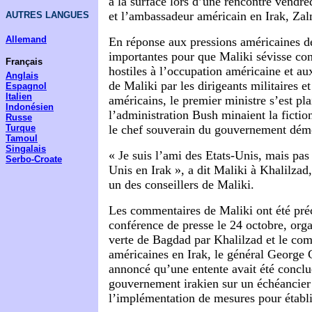
à la surface lors d’une rencontre vendre
et l’ambassadeur américain en Irak, Za
AUTRES LANGUES
Allemand
En réponse aux pressions américaines de
importantes pour que Maliki sévisse cont
Français
hostiles à l’occupation américaine et au
Anglais
de Maliki par les dirigeants militaires et
Espagnol
Italien
américains, le premier ministre s’est pla
Indonésien
l’administration Bush minaient la fiction 
Russe
le chef souverain du gouvernement dém
Turque
Tamoul
Singalais
« Je suis l’ami des Etats-Unis, mais pa
Serbo-Croate
Unis en Irak », a dit Maliki à Khalilzad
un des conseillers de Maliki.
Les commentaires de Maliki ont été pré
conférence de presse le 24 octobre, org
verte de Bagdad par Khalilzad et le co
américaines en Irak, le général George 
annoncé qu’une entente avait été conclu
gouvernement irakien sur un échéancier
l’implémentation de mesures pour établir 