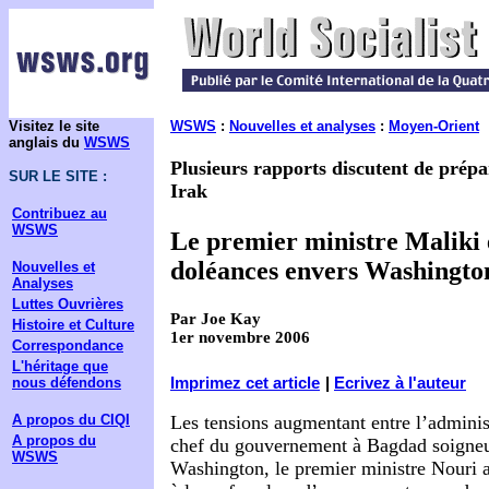
Visitez le site
WSWS
:
Nouvelles et analyses
:
Moyen-Orient
anglais du
WSWS
Plusieurs rapports discutent de prépa
SUR LE SITE :
Irak
Contribuez au
WSWS
Le premier ministre Maliki 
doléances envers Washingto
Nouvelles et
Analyses
Luttes Ouvrières
Par Joe Kay
Histoire et Culture
1er novembre 2006
Correspondance
L'héritage que
Imprimez cet article
|
Ecrivez à l'auteur
nous défendons
Les tensions augmentant entre l’adminis
A propos du CIQI
A propos du
chef du gouvernement à Bagdad soigneu
WSWS
Washington, le premier ministre Nouri a