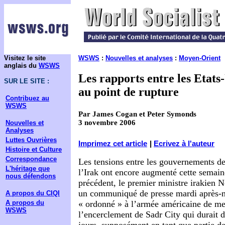
Visitez le site
WSWS
:
Nouvelles et analyses
:
Moyen-Orient
anglais du
WSWS
Les rapports entre les Etats-
SUR LE SITE :
au point de rupture
Contribuez au
WSWS
Par James Cogan et Peter Symonds
3 novembre 2006
Nouvelles et
Analyses
Luttes Ouvrières
Imprimez cet article
|
Ecrivez à l'auteur
Histoire et Culture
Correspondance
Les tensions entre les gouvernements de
L'héritage que
l’Irak ont encore augmenté cette semain
nous défendons
précédent, le premier ministre irakien N
un communiqué de presse mardi après-mi
A propos du CIQI
A propos du
« ordonné » à l’armée américaine de me
WSWS
l’encerclement de Sadr City qui durait d