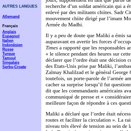
jours, supposément en tant que partie d
recherche d’un soldat américain qui a é
AUTRES LANGUES
enlevé par des militants chiites. Sadr Ci
Allemand
mouvement chiite dirigé par l’imam Moq
Armée du Madhi.
Français
Anglais
Il y a peu de doute que Maliki a émis sa
Espagnol
Italien
auparavant en avertir les forces d’occu
Indonésien
Times
a rapporté que les responsables a
Russe
« le silence pendant des heures sur cett
Turque
Tamoul
déclarer que l’ordre était une décision c
Singalais
des Etats-Unis prise par Maliki, l’amba
Serbo-Croate
Zalmay Khalilzad et le général George C
toutefois, un porte-parole de l’armée am
cacher sa surprise lorsqu’il fut question
dit que les commandants américains ava
communiqué de presse et « considéraient
meilleure façon de répondre à ces quest
Maliki a déclaré que l’ordre était nécess
routes et faciliter la circulation ». La ra
niveau très élevé de tension au sein de l