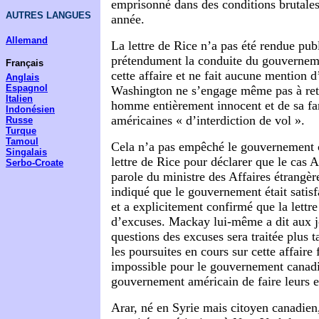
emprisonné dans des conditions brutale
AUTRES LANGUES
année.
Allemand
La lettre de Rice n’a pas été rendue pub
prétendument la conduite du gouvernem
Français
cette affaire et ne fait aucune mention 
Anglais
Espagnol
Washington ne s’engage même pas à reti
Italien
homme entièrement innocent et de sa fam
Indonésien
américaines « d’interdiction de vol ».
Russe
Turque
Tamoul
Cela n’a pas empêché le gouvernement c
Singalais
lettre de Rice pour déclarer que le cas A
Serbo-Croate
parole du ministre des Affaires étrangè
indiqué que le gouvernement était satisfa
et a explicitement confirmé que la lettre
d’excuses. Mackay lui-même a dit aux j
questions des excuses sera traitée plus t
les poursuites en cours sur cette affaire f
impossible pour le gouvernement canadi
gouvernement américain de faire leurs e
Arar, né en Syrie mais citoyen canadien,