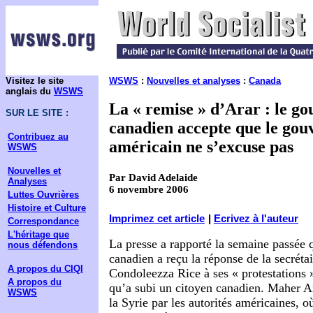
Visitez le site
WSWS
:
Nouvelles et analyses
:
Canada
anglais du
WSWS
La « remise » d’Arar : le g
SUR LE SITE :
canadien accepte que le go
Contribuez au
américain ne s’excuse pas
WSWS
Nouvelles et
Par David Adelaide
Analyses
6 novembre 2006
Luttes Ouvrières
Histoire et Culture
Imprimez cet article
|
Ecrivez à l'auteur
Correspondance
L'héritage que
La presse a rapporté la semaine passée
nous défendons
canadien a reçu la réponse de la secréta
A propos du CIQI
Condoleezza Rice à ses « protestations »
A propos du
qu’a subi un citoyen canadien. Maher Ar
WSWS
la Syrie par les autorités américaines, où 