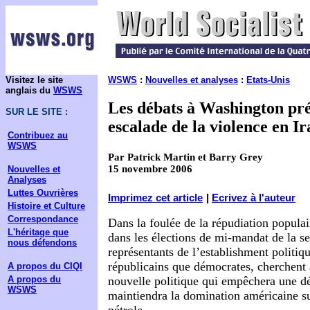
Visitez le site
WSWS
:
Nouvelles et analyses
:
Etats-Unis
anglais du
WSWS
Les débats à Washington pr
SUR LE SITE :
escalade de la violence en Ir
Contribuez au
WSWS
Par Patrick Martin et Barry Grey
15 novembre 2006
Nouvelles et
Analyses
Luttes Ouvrières
Imprimez cet article
|
Ecrivez à l'auteur
Histoire et Culture
Correspondance
Dans la foulée de la répudiation populai
L'héritage que
dans les élections de mi-mandat de la s
nous défendons
représentants de l’establishment politiq
républicains que démocrates, cherchent 
A propos du CIQI
A propos du
nouvelle politique qui empêchera une dé
WSWS
maintiendra la domination américaine su