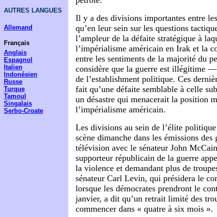
pétrole.
AUTRES LANGUES
Il y a des divisions importantes entre les
qu’en leur sein sur les questions tactique
Allemand
l’ampleur de la défaite stratégique à laqu
Français
l’impérialisme américain en Irak et la c
Anglais
entre les sentiments de la majorité du 
Espagnol
Italien
considère que la guerre est illégitime — 
Indonésien
de l’establishment politique. Ces derniè
Russe
fait qu’une défaite semblable à celle su
Turque
Tamoul
un désastre qui menacerait la position 
Singalais
l’impérialisme américain.
Serbo-Croate
Les divisions au sein de l’élite politique
scène dimanche dans les émissions des 
télévision avec le sénateur John McCain
supporteur républicain de la guerre appe
la violence et demandant plus de troupes
sénateur Carl Levin, qui présidera le co
lorsque les démocrates prendront le con
janvier, a dit qu’un retrait limité des tr
commencer dans « quatre à six mois ».