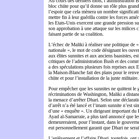
Au cours des derniers mois, l’administration Bu
bloc chiite pour qu’il donne un rôle plus gran
l’espoir que cela mènera un nombre significati
mettre fin à leur guérilla contre les forces a
les Etats-Unis exercent une grande pression s
son approbation à une attaque sur les milices ch
faisant partie de sa coalition.
L’échec de Maliki à réaliser une politique de «
nationale », le mot de code désignant les ouver
aux élites sunnites et aux anciens baasistes, es
critiques de l’administration Bush et des comm
a des spéculations plusieurs fois reprises aux 
la Maison-Blanche fait des plans pour le renve
chiite et pour l’installation de la junte militaire.
Pour empêcher que les sunnites ne quittent le 
récriminations de Washington, Maliki a dista
la menace d’arrêter Dhari. Selon une déclarat
d’arrêt n’a été lancé et l’imam sunnite n’est s
d’une « enquête ». Un dirigeant important du F
Ayad al-Samarraie, a plus tard annoncé que les
demeureraient, pour l’instant, dans le gouver
eut personnellement garanti que Dhari ne serai
L’enlèvement et l’affaire Dhari, toutefois, ont 