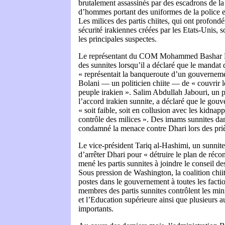
brutalement assassinés par des escadrons de l
d’hommes portant des uniformes de la police e
Les milices des partis chiites, qui ont profondé
sécurité irakiennes créées par les Etats-Unis,
les principales suspectes.
Le représentant du COM Mohammed Bashar Fa
des sunnites lorsqu’il a déclaré que le mandat 
« représentait la banqueroute d’un gouvernemen
Bolani — un politicien chiite — de « couvrir le
peuple irakien ». Salim Abdullah Jabouri, un p
l’accord irakien sunnite, a déclaré que le gouv
« soit faible, soit en collusion avec les kidnapp
contrôle des milices ». Des imams sunnites dan
condamné la menace contre Dhari lors des priè
Le vice-président Tariq al-Hashimi, un sunnit
d’arrêter Dhari pour « détruire le plan de récon
mené les partis sunnites à joindre le conseil de
Sous pression de Washington, la coalition chii
postes dans le gouvernement à toutes les facti
membres des partis sunnites contrôlent les mi
et l’Education supérieure ainsi que plusieurs a
importants.