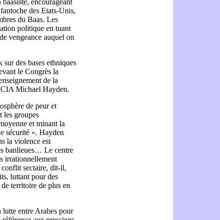
n baasiste, encourageant
t fantoche des Etats-Unis,
embres du Baas. Les
ation politique en tuant
ux de vengeance auquel on
k sur des bases ethniques
evant le Congrès la
renseignement de la
la CIA Michael Hayden.
osphère de peur et
t les groupes
 moyenne et minant la
de sécurité ». Hayden
s la violence est
les banlieues… Le centre
s irrationnellement
onflit sectaire, dit-il,
ts, luttant pour des
de territoire de plus en
a lutte entre Arabes pour
t référence aux pressions