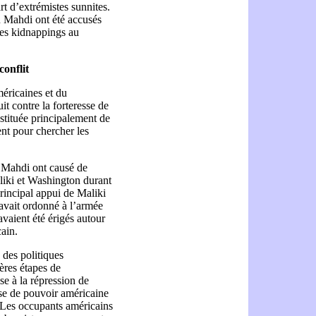
t d’extrémistes sunnites.
u Mahdi ont été accusés
 des kidnappings au
conflit
éricaines et du
t contre la forteresse de
tituée principalement de
ent pour chercher les
 Mahdi ont causé de
liki et Washington durant
principal appui de Maliki
l avait ordonné à l’armée
avaient été érigés autour
cain.
 des politiques
ères étapes de
se à la répression de
ise de pouvoir américaine
. Les occupants américains