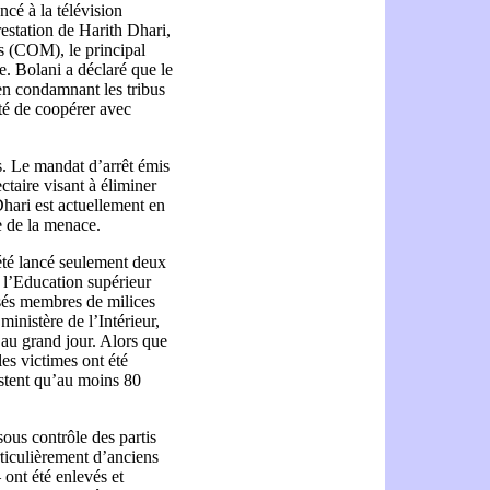
ncé à la télévision
restation de Harith Dhari,
s (COM), le principal
. Bolani a déclaré que le
 en condamnant les tribus
pté de coopérer avec
s. Le mandat d’arrêt émis
taire visant à éliminer
Dhari est actuellement en
se de la menace.
 été lancé seulement deux
e l’Education supérieur
osés membres de milices
ministère de l’Intérieur,
au grand jour. Alors que
es victimes ont été
sistent qu’au moins 80
sous contrôle des partis
rticulièrement d’anciens
nt été enlevés et