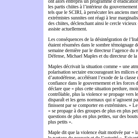
ont alors entrepris un programme d’éradicatio
les partis chiites à l’intérieur du gouvernemen
tels que le SCIRI, à persécuter les anciens m
extrémistes sunnites ont réagi à leur marginalis
des chiites, déclenchant ainsi le cercle vicie
assiste actuellement.
Les conséquences de la désintégration de l’Ira
étaient résumées dans le sombre témoignage d
semaine dernière par le directeur l’agence du 
Défense, Michael Maples et du directeur de 
Maples décrivait la situation comme « une atm
polarisation sectaire encourageant les milices e
d’autodéfense, accélérant l’exode de la classe
confiance dans le gouvernement et les forces 
déclare que « plus cette situation perdure, moin
contrôlable, plus la violence se propage vers 
disparaît et les gens normaux qui n’agissent pa
finissent par se comporter en extrémistes. » Le c
« se propage à des groupes de plus en plus peti
questions de plus en plus petites, sur des bouts 
plus petits ».
Maple dit que la violence était motivée par « l
le partage du pouvoir et de l’autorité ». Faisan