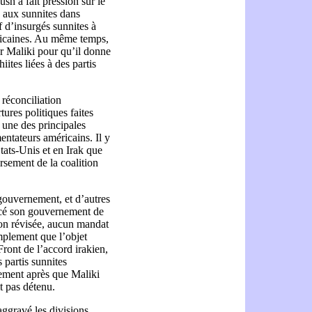
sh a fait pression sur le
d aux sunnites dans
f d’insurgés sunnites à
méricaines. Au même temps,
ur Maliki pour qu’il donne
iites liées à des partis
 réconciliation
tures politiques faites
t une des principales
entateurs américains. Il y
Etats-Unis et en Irak que
rsement de la coalition
gouvernement, et d’autres
ncé son gouvernement de
ion révisée, aucun mandat
implement que l’objet
ront de l’accord irakien,
 partis sunnites
nement après que Maliki
t pas détenu.
aggravé les divisions