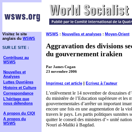
Visitez le site
WSWS
:
Nouvelles et analyses
:
Moyen-Orient
anglais du
WSWS
Aggravation des divisions se
SUR LE SITE :
du gouvernement irakien
Contribuez au
WSWS
Par James Cogan
23 novembre 2006
Nouvelles et
Analyses
Luttes Ouvrières
Imprimez cet article
|
Ecrivez à l'auteur
Histoire et Culture
L’enlèvement le 14 novembre de douzaines d’
Correspondance
du ministère de l’Education supérieure et les 
L'héritage que
nous défendons
gouvernementales d’arrêter un important imam 
encore une fois en une augmentation de la viol
A propos du CIQI
travers le pays. Les partis politiques sunnites 
A propos du
quitter le conseil des ministres d’« unité natio
WSWS
Nouri al-Maliki à Bagdad.