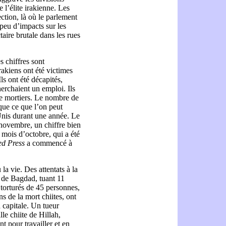
e l’élite irakienne. Les
ction, là où le parlement
 peu d’impacts sur les
taire brutale dans les rues
s chiffres sont
rakiens ont été victimes
ls ont été décapités,
herchaient un emploi. Ils
 de mortiers. Le nombre de
 que ce que l’on peut
Unis durant une année. Le
 novembre, un chiffre bien
 mois d’octobre, qui a été
ed Press
a commencé à
a vie. Des attentats à la
ct de Bagdad, tuant 11
 torturés de 45 personnes,
s de la mort chiites, ont
a capitale. Un tueur
le chiite de Hillah,
nt pour travailler et en