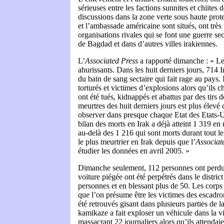
sérieuses entre les factions sunnites et chiites d
discussions dans la zone verte sous haute prote
et l’ambassade américaine sont situés, ont très
organisations rivales qui se font une guerre sec
de Bagdad et dans d’autres villes irakiennes.
L’
Associated Press
a rapporté dimanche : « Le
ahurissants. Dans les huit derniers jours, 714 I
du bain de sang sectaire qui fait rage au pays. I
torturés et victimes d’explosions alors qu’ils c
ont été tués, kidnappés et abattus par des tirs
meurtres des huit derniers jours est plus élevé
observer dans presque chaque Etat des Etats-
bilan des morts en Irak a déjà atteint 1 319 en
au-delà des 1 216 qui sont morts durant tout le
le plus meurtrier en Irak depuis que l’
Associat
étudier les données en avril 2005. »
Dimanche seulement, 112 personnes ont perdu l
voiture piégée ont été perpétrés dans le distri
personnes et en blessant plus de 50. Les corps
que l’on présume être les victimes des escadron
été retrouvés gisant dans plusieurs parties de l
kamikaze a fait exploser un véhicule dans la vil
massacrant 22 journaliers alors qu’ils attendaie