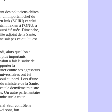
t des politiciens chiites
h, un important chef du
n Irak (SCIRI) et celui
entant irakien à l’ONU, a
aussi été tuée. Dimanche,
te adjoint de la Santé,
e sait pas ce qui lui est
ndi, alors que l’on a
 plus importants
ion a fait la satire de
pporter la
lutter contre ses agresseurs
niversitaires ont été
ssoul au nord. Lors d’une
u ministère de la Santé,
geait le deuxième ministre
ps. Un autre parlementaire
mbe sur la route.
 al-Sadr contrôle le
ci sont, fort