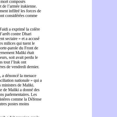
a mort composés
t de l’armée irakienne.
ment infiltré les forces de
 sont considérées comme
idi a exprimé la colère
d’arrêt contre Dhari
t sectaire » et a accusé
s milices qui tuent le
orte-parole du Front de
ernement Maliki était
eurs, soit avait perdu le
s tout l’Irak ont
res de vendredi dernier.
e, a dénoncé la menace
ciliation nationale » qui a
s ministres de Maliki.
te de Maliki a donné des
ons parlementaires. Les
nistères comme la Défense
utres postes moins