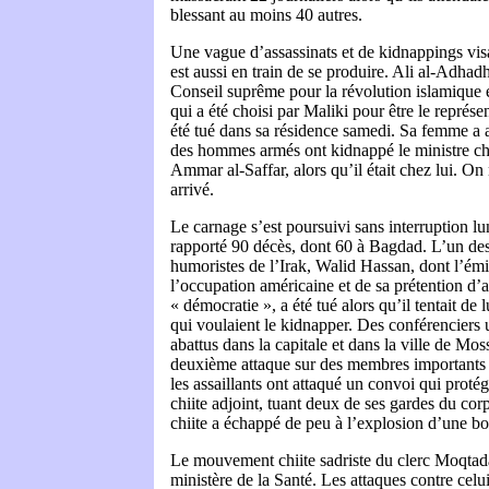
blessant au moins 40 autres.
Une vague d’assassinats et de kidnappings visan
est aussi en train de se produire. Ali al-Adhad
Conseil suprême pour la révolution islamique e
qui a été choisi par Maliki pour être le représ
été tué dans sa résidence samedi. Sa femme a 
des hommes armés ont kidnappé le ministre chii
Ammar al-Saffar, alors qu’il était chez lui. On n
arrivé.
Le carnage s’est poursuivi sans interruption lu
rapporté 90 décès, dont 60 à Bagdad. L’un des
humoristes de l’Irak, Walid Hassan, dont l’émiss
l’occupation américaine et de sa prétention d’a
« démocratie », a été tué alors qu’il tentait de 
qui voulaient le kidnapper. Des conférenciers u
abattus dans la capitale et dans la ville de Mo
deuxième attaque sur des membres importants d
les assaillants ont attaqué un convoi qui proté
chiite adjoint, tuant deux de ses gardes du cor
chiite a échappé de peu à l’explosion d’une bo
Le mouvement chiite sadriste du clerc Moqtada
ministère de la Santé. Les attaques contre celui-