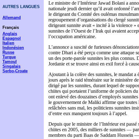
Le ministre de l’Intérieur Jawad Bolani a anno
AUTRES LANGUES
nationale jeudi dernier qu’il avait ordonné l’ar
le dirigeant du Comité des oulémas musulman
Allemand
regroupement d’organisations du clergé sunnite
dirigeant sunnite avait « incité à la violence »
Français
sunnites de l’Ouest de l’Irak qui avaient acce
Anglais
l’occupation américaine.
Espagnol
Italien
L’annonce a suscité de furieuses dénonciation
Indonésien
Russe
contre Dhari a été perçu comme une attaque sec
Turque
un des porte-parole sunnites les plus connus. 
Tamoul
Jordanie et se trouve ainsi en exil forcé à cau
Singalais
Serbo-Croate
Ajoutant à la colère des sunnites, le mandat a
jours après le raid téméraire sur le ministère d
dirigé par les sunnites, durant lequel de supp
chiites qui portaient l’uniforme de policiers du 
ont enlevé des douzaines d’employés sunnites 
le gouvernement de Maliki affirme que toutes l
relâchées sans mal, les politiciens sunnites in
d’entre eux manquent toujours à l’appel.
Depuis que le ministre de l’Intérieur est passé 
chiites en 2005, des milliers de sunnites — pa
membres du parti Baas de Saddam Hussein — o