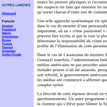
toutes les preuves physiques et circonsta
AUTRES LANGUES
des suspects est faite qui énumère les m
qu’aurait chacun d’entre eux de commett
Allemand
Une telle approche systématique est spé
Français
dans le cas du meurtre d’une personnalit
Anglais
Espagnol
importante, où un « crime passionnel » 
Italien
peuvent être exclus et que la voie la plu
Indonésien
déterminer la responsabilité du crime est
Russe
Turque
profite de l’élimination de cette personn
Tamoul
Singalais
Dans le cas de l’assassinat du ministre l
Serbo-Croate
Gemayel toutefois, l’administration bush 
médias américains ne pas procéder ainsi
moindre preuve n’ait été amassée, presq
soit refroidi, le gouvernement américain
les médias ont commencé à affirmer que 
complot syrien.
La férocité de cette réponse devrait en 
questionnements. Un autre programme es
la clameur qui s’élève pour blâmer la Sy