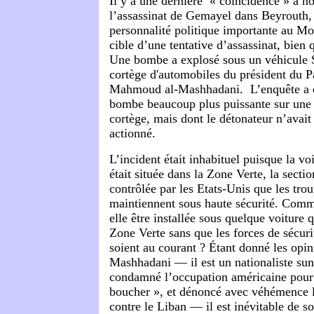
Il y a une dernière « coïncidence » à no
l’assassinat de Gemayel dans Beyrouth,
personnalité politique importante au Mo
cible d’une tentative d’assassinat, bien
Une bombe a explosé sous un véhicule 
cortège d'automobiles du président du P
Mahmoud al-Mashhadani. L’enquête a d
bombe beaucoup plus puissante sur une 
cortège, mais dont le détonateur n’avait
actionné.
L’incident était inhabituel puisque la v
était située dans la Zone Verte, la sect
contrôlée par les Etats-Unis que les tro
maintiennent sous haute sécurité. Com
elle être installée sous quelque voiture q
Zone Verte sans que les forces de sécur
soient au courant ? Étant donné les opin
Mashhadani — il est un nationaliste sunn
condamné l’occupation américaine pour ê
boucher », et dénoncé avec véhémence l
contre le Liban — il est inévitable de s