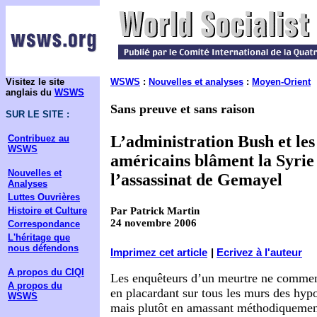
Visitez le site
WSWS
:
Nouvelles et analyses
:
Moyen-Orient
anglais du
WSWS
Sans preuve et sans raison
SUR LE SITE :
L’administration Bush et le
Contribuez au
WSWS
américains blâment la Syrie
Nouvelles et
l’assassinat de Gemayel
Analyses
Luttes Ouvrières
Par Patrick Martin
Histoire et Culture
24 novembre 2006
Correspondance
L'héritage que
nous défendons
Imprimez cet article
|
Ecrivez à l'auteur
A propos du CIQI
Les enquêteurs d’un meurtre ne commenc
A propos du
en placardant sur tous les murs des hyp
WSWS
mais plutôt en amassant méthodiquemen