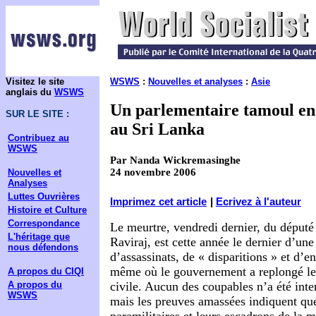
Visitez le site
WSWS
:
Nouvelles et analyses
:
Asie
anglais du
WSWS
Un parlementaire tamoul en 
SUR LE SITE :
au Sri Lanka
Contribuez au
WSWS
Par Nanda Wickremasinghe
24 novembre 2006
Nouvelles et
Analyses
Luttes Ouvrières
Imprimez cet article
|
Ecrivez à l'auteur
Histoire et Culture
Correspondance
Le meurtre, vendredi dernier, du déput
L'héritage que
Raviraj, est cette année le dernier d’une
nous défendons
d’assassinats, de « disparitions » et d
même où le gouvernement a replongé le 
A propos du CIQI
A propos du
civile. Aucun des coupables n’a été inte
WSWS
mais les preuves amassées indiquent que