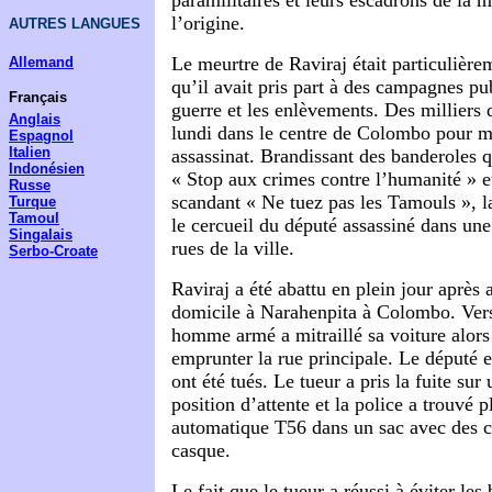
paramilitaires et leurs escadrons de la m
l’origine.
AUTRES LANGUES
Le meurtre de Raviraj était particulièr
Allemand
qu’il avait pris part à des campagnes pu
Français
guerre et les enlèvements. Des milliers 
Anglais
lundi dans le centre de Colombo pour m
Espagnol
Italien
assassinat. Brandissant des banderoles 
Indonésien
« Stop aux crimes contre l’humanité » e
Russe
scandant « Ne tuez pas les Tamouls », 
Turque
Tamoul
le cercueil du député assassiné dans un
Singalais
rues de la ville.
Serbo-Croate
Raviraj a été abattu en plein jour après 
domicile à Narahenpita à Colombo. Ver
homme armé a mitraillé sa voiture alors 
emprunter la rue principale. Le député 
ont été tués. Le tueur a pris la fuite sur
position d’attente et la police a trouvé p
automatique T56 dans un sac avec des c
casque.
Le fait que le tueur a réussi à éviter les 