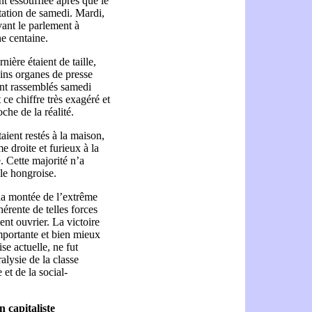
t essoufflée après que le
station de samedi. Mardi,
vant le parlement à
ne centaine.
ière étaient de taille,
ins organes de presse
ient rassemblés samedi
ce chiffre très exagéré et
he de la réalité.
ient restés à la maison,
e droite et furieux à la
e. Cette majorité n’a
lle hongroise.
la montée de l’extrême
hérente de telles forces
ent ouvrier. La victoire
mportante et bien mieux
se actuelle, ne fut
alysie de la classe
 et de la social-
 capitaliste