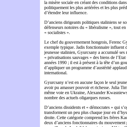
la misère sociale en créant des conditions dans
politiquement les plus arriérées et les plus pré
d’étendre leur influence.
D’anciens dirigeants politiques staliniens se s
défenseurs notoires du « libéralisme », tout en s
« socialistes ».
Le chef du gouvernement hongrois, Ferenc Gy
exemple typique. Jadis fonctionnaire influent
jeunesse stalinien, Gyurcsany a accumulé ses 
« privatisations sauvages » des biens de l’Etat
années 1990 ; il est à présent à la tête d’un 
d’appliquer un programme d’austérité applaudi 
international.
Gyurcsany n’est en aucune façon le seul jeune 
avoir pu amasser pouvoir et richesse. Julia Ti
même voie en Ukraine, Alexander Kwasniewsk
nombre des actuels oligarques russes.
D’anciens dissidents et « démocrates » qui s’
transforment un peu plus chaque jour en d’hyst
droite. Cette catégorie comprend les frères Ka
deux d’anciens fonctionnaires du mouvement p