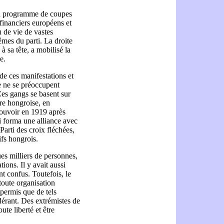
 un programme de coupes
 financiers européens et
u de vie de vastes
êmes du parti. La droite
 sa tête, a mobilisé la
e.
 de ces manifestations et
ce ne se préoccupent
es gangs se basent sur
ire hongroise, en
 pouvoir en 1919 après
i forma une alliance avec
Parti des croix fléchées,
ifs hongrois.
es milliers de personnes,
ions. Il y avait aussi
t confus. Toutefois, le
toute organisation
 permis que de tels
dérant. Des extrémistes de
ute liberté et être