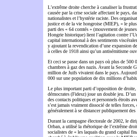
L’extrême droite cherche à canaliser la frustr
causée par la crise sociale affectant le pays, da
nationalistes et l’hystérie raciste. Des organisat
justice et de la vie hongroise (MIEP), « le plus 
parti des « 64 comtés » (mouvement de jeunes
Hongrie historique) lient l’agitation contre l’
capital international à des sentiments viscéra
y ajoutant la revendication d’une expansion de
à celles de 1918 ainsi qu’un antisémitisme ouv
Et ceci se passe dans un pays où plus de 500 0
chambres à gaz des nazis. Avant la Seconde G
million de Juifs vivaient dans le pays. Aujourd
000 sur une population de dix millions d’habit
Le plus important parti d’opposition de droite,
démocrates (Fidesz) joue un double jeu. D’un c
des contacts politiques et personnels étroits av
s’est jamais vraiment dissocié de telles forces, 
généralement à se distancer publiquement des f
Durant la campagne électorale de 2002, le diri
Orban, a utilisé la rhétorique de l’extrême droit
socialistes de « les laquais du grand capital fi