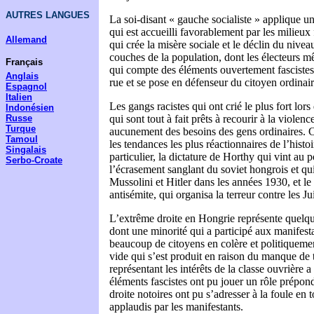
AUTRES LANGUES
La soi-disant « gauche socialiste » applique
qui est accueilli favorablement par les milieux
Allemand
qui crée la misère sociale et le déclin du nivea
couches de la population, dont les électeurs m
Français
qui compte des éléments ouvertement fascistes à
Anglais
rue et se pose en défenseur du citoyen ordinair
Espagnol
Italien
Les gangs racistes qui ont crié le plus fort lors
Indonésien
Russe
qui sont tout à fait prêts à recourir à la violen
Turque
aucunement des besoins des gens ordinaires. C
Tamoul
les tendances les plus réactionnaires de l’histo
Singalais
particulier, la dictature de Horthy qui vint au
Serbo-Croate
l’écrasement sanglant du soviet hongrois et qu
Mussolini et Hitler dans les années 1930, et le 
antisémite, qui organisa la terreur contre les Ju
L’extrême droite en Hongrie représente quelqu
dont une minorité qui a participé aux manifestat
beaucoup de citoyens en colère et politiquemen
vide qui s’est produit en raison du manque de 
représentant les intérêts de la classe ouvrière a
éléments fascistes ont pu jouer un rôle prépon
droite notoires ont pu s’adresser à la foule en to
applaudis par les manifestants.