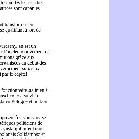
 lesquelles les couches
datrices sont capables
ont transformés en
e qualifiant à tort de
urcsany, en est un
 de l’ancien mouvement de
millions grâce aux
 organisées au début des
gouvernement soucieux
par le capital
fonctionnaire stalinien à
moschenko a suivi la
i en Pologne et un bon
opposent à Gyurcsany se
ériques politiciens de
czynski qui furent tous
olonais Solidarnosc et