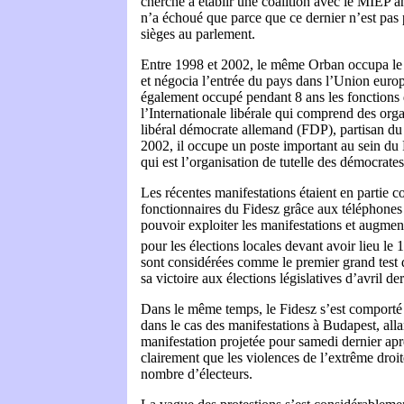
cherché à établir une coalition avec le MIEP an
n’a échoué que parce que ce dernier n’est pas
sièges au parlement.
Entre 1998 et 2002, le même Orban occupa le 
et négocia l’entrée du pays dans l’Union europ
également occupé pendant 8 ans les fonctions 
l’Internationale libérale qui comprend des organ
libéral démocrate allemand (FDP), partisan du
2002, il occupe un poste important au sein du 
qui est l’organisation de tutelle des démocrate
Les récentes manifestations étaient en partie co
fonctionnaires du Fidesz grâce aux téléphones 
pouvoir exploiter les manifestations et augmen
pour les élections locales devant avoir lieu le 1
sont considérées comme le premier grand test d
sa victoire aux élections législatives d’avril der
Dans le même temps, le Fidesz s’est comporté
dans le cas des manifestations à Budapest, all
manifestation projetée pour samedi dernier apr
clairement que les violences de l’extrême droi
nombre d’électeurs.