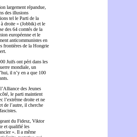
ation largement répandue,
ns des illusions
ions tel le Parti de la
à droite » (Jobbik) et le
se des 64 comtés de la
Union européenne et le
lement anticommunistes en
s frontières de la Hongrie
ert.
00 Juifs ont péri dans les
uerre mondiale, un
’hui, il n’y en a que 100
ants.
 l’Alliance des Jeunes
ôté, le parti maintient
ec l’extrême droite et ne
et de l’autre, il cherche
ascistes.
geant du Fidesz, Viktor
e et qualifié les
nancier ». Il a même