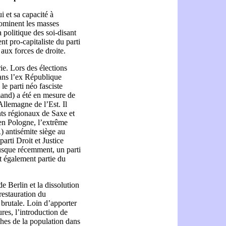
 et sa capacité à
dominent les masses
a politique des soi-disant
nt pro-capitaliste du parti
 aux forces de droite.
ie. Lors des élections
dans l’ex République
e parti néo fasciste
and) a été en mesure de
llemagne de l’Est. Il
nts régionaux de Saxe et
n Pologne, l’extrême
) antisémite siège au
rti Droit et Justice
Jusque récemment, un parti
t également partie du
 Berlin et la dissolution
restauration du
brutale. Loin d’apporter
ures, l’introduction de
hes de la population dans