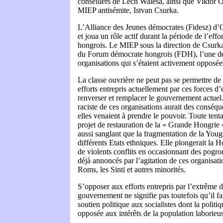
conseillers de Lech Walesa, ainsi que Viktor O
MIEP antisémite, Istvan Csurka.
L’Alliance des Jeunes démocrates (Fidesz) d’
et joua un rôle actif durant la période de l’ef
hongrois. Le MIEP sous la direction de Csurka,
du Forum démocrate hongrois (FDH), l’une de
organisations qui s’étaient activement opposée
La classe ouvrière ne peut pas se permettre de 
efforts entrepris actuellement par ces forces d
renverser et remplacer le gouvernement actuel.
raciste de ces organisations aurait des conséqu
elles venaient à prendre le pouvoir. Toute tenta
projet de restauration de la « Grande Hongrie » 
aussi sanglant que la fragmentation de la You
différents Etats ethniques. Elle plongerait la H
de violents conflits en occasionnant des pogro
déjà annoncés par l’agitation de ces organisatio
Roms, les Sinti et autres minorités.
S’opposer aux efforts entrepris par l’extrême d
gouvernement ne signifie pas toutefois qu’il fa
soutien politique aux socialistes dont la politi
opposée aux intérêts de la population laborieu