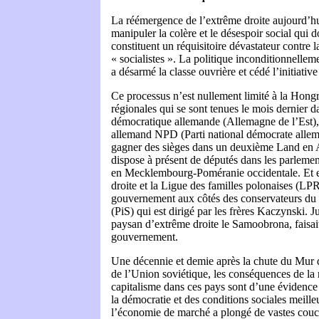
La réémergence de l’extrême droite aujourd’hui
manipuler la colère et le désespoir social qui 
constituent un réquisitoire dévastateur contre l
« socialistes ». La politique inconditionnelleme
a désarmé la classe ouvrière et cédé l’initiative
Ce processus n’est nullement limité à la Hongr
régionales qui se sont tenues le mois dernier 
démocratique allemande (Allemagne de l’Est), l
allemand NPD (Parti national démocrate allem
gagner des sièges dans un deuxième Land en A
dispose à présent de députés dans les parleme
en Mecklembourg-Poméranie occidentale. Et e
droite et la Ligue des familles polonaises (LPR
gouvernement aux côtés des conservateurs du pa
(PiS) qui est dirigé par les frères Kaczynski. 
paysan d’extrême droite le Samoobrona, faisai
gouvernement.
Une décennie et demie après la chute du Mur de
de l’Union soviétique, les conséquences de la 
capitalisme dans ces pays sont d’une évidence 
la démocratie et des conditions sociales meille
l’économie de marché a plongé de vastes couc