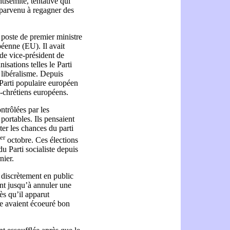
tisémite, tentative qui
 parvenu à regagner des
poste de premier ministre
éenne (EU). Il avait
de vice-président de
isations telles le Parti
 libéralisme. Depuis
Parti populaire européen
s-chrétiens européens.
ntrôlées par les
portables. Ils pensaient
ter les chances du parti
er
octobre. Ces élections
u Parti socialiste depuis
nier.
 discrètement en public
ant jusqu’à annuler une
ès qu’il apparut
te avaient écoeuré bon