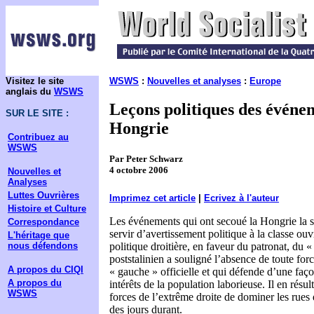
Visitez le site
WSWS
:
Nouvelles et analyses
:
Europe
anglais du
WSWS
Leçons politiques des événe
SUR LE SITE :
Hongrie
Contribuez au
WSWS
Par Peter Schwarz
4 octobre 2006
Nouvelles et
Analyses
Luttes Ouvrières
Imprimez cet article
|
Ecrivez à l'auteur
Histoire et Culture
Les événements qui ont secoué la Hongrie la 
Correspondance
servir d’avertissement politique à la classe ou
L'héritage que
nous défendons
politique droitière, en faveur du patronat, du « 
poststalinien a souligné l’absence de toute forc
A propos du CIQI
« gauche » officielle et qui défende d’une faço
A propos du
intérêts de la population laborieuse. Il en résu
WSWS
forces de l’extrême droite de dominer les rues 
des jours durant.