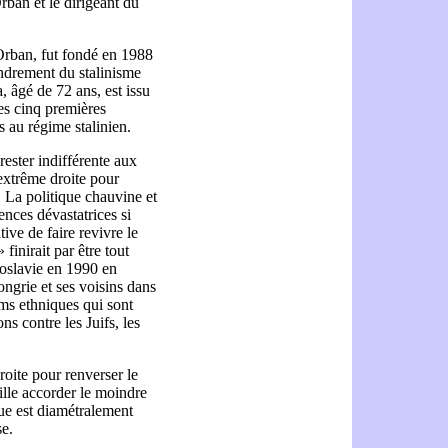
rban et le dirigeant du
Orban, fut fondé en 1988
fondrement du stalinisme
 âgé de 72 ans, est issu
s cinq premières
s au régime stalinien.
rester indifférente aux
’extrême droite pour
 La politique chauvine et
ences dévastatrices si
tive de faire revivre le
finirait par être tout
goslavie en 1990 en
ongrie et ses voisins dans
ms ethniques qui sont
ns contre les Juifs, les
roite pour renverser le
ille accorder le moindre
que est diamétralement
se.