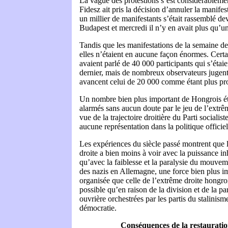
La vague des protestions s’est considérablemen
Fidesz ait pris la décision d’annuler la manife
un millier de manifestants s’était rassemblé de
Budapest et mercredi il n’y en avait plus qu’u
Tandis que les manifestations de la semaine dern
elles n’étaient en aucune façon énormes. Certa
avaient parlé de 40 000 participants qui s’éta
dernier, mais de nombreux observateurs jugent 
avancent celui de 20 000 comme étant plus proc
Un nombre bien plus important de Hongrois éta
alarmés sans aucun doute par le jeu de l’extrêm
vue de la trajectoire droitière du Parti socialist
aucune représentation dans la politique officie
Les expériences du siècle passé montrent que 
droite a bien moins à voir avec la puissance in
qu’avec la faiblesse et la paralysie du mouvem
des nazis en Allemagne, une force bien plus i
organisée que celle de l’extrême droite hongroi
possible qu’en raison de la division et de la par
ouvrière orchestrées par les partis du stalinisme
démocratie.
Conséquences de la restauration