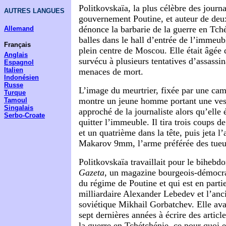
Politkovskaïa, la plus célèbre des journal
AUTRES LANGUES
gouvernement Poutine, et auteur de deux
dénonce la barbarie de la guerre en Tché
Allemand
balles dans le hall d’entrée de l’immeub
Français
plein centre de Moscou. Elle était âgée 
Anglais
survécu à plusieurs tentatives d’assassin
Espagnol
Italien
menaces de mort.
Indonésien
Russe
L’image du meurtrier, fixée par une c
Turque
montre un jeune homme portant une vest
Tamoul
Singalais
approché de la journaliste alors qu’elle é
Serbo-Croate
quitter l’immeuble. Il tira trois coups de
et un quatrième dans la tête, puis jeta l’
Makarov 9mm, l’arme préférée des tueur
Politkovskaïa travaillait pour le biheb
Gazeta
, un magazine bourgeois-démocrat
du régime de Poutine et qui est en partie
milliardaire Alexander Lebedev et l’anc
soviétique Mikhail Gorbatchev. Elle avai
sept dernières années à écrire des articl
la guerre en Tchétchénie, ce pour quoi el