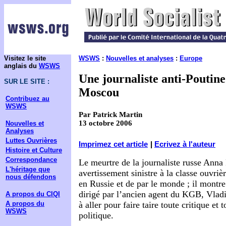
Visitez le site
WSWS
:
Nouvelles et analyses
:
Europe
anglais du
WSWS
Une journaliste anti-Poutine
SUR LE SITE :
Moscou
Contribuez au
WSWS
Par Patrick Martin
13 octobre 2006
Nouvelles et
Analyses
Luttes Ouvrières
Imprimez cet article
|
Ecrivez à l'auteur
Histoire et Culture
Correspondance
Le meurtre de la journaliste russe Anna 
L'héritage que
avertissement sinistre à la classe ouvrièr
nous défendons
en Russie et de par le monde ; il montr
dirigé par l’ancien agent du KGB, Vladi
A propos du CIQI
A propos du
à aller pour faire taire toute critique et 
WSWS
politique.