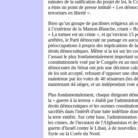
minutes de la ratification du projet de loi, le 
a émis un point de presse intitulé « Les démocra
terroristes en liberté ».
Bien qu’un groupe de pacifistes religieux ait 
à l’extérieur de la Maison-Blanche, criant « Bush
« La torture est un crime », et qu’environ 15 p
arrêtées, le Parti démocrate ne partage en aucu
préoccupations à propos des implications de la
droits démocratiques. Même si la loi sur les co
l’assaut le plus fondamentalement important sur
constitutionnels voté par le Congrès en au moin
démocrates du Sénat ont pris une décision calc
de loi soit accepté, refusant d’opposer une obst
maintenue par les votes de 40 sénateurs (les d
maintenant 44 sièges, et un indépendant vote 
Plus fondamentalement, chaque dirigeant démo
la « guerre à la terreur » établi par l'administr
droits démocratiques et les normes constitution
sacrifiés dans l'intérêt d'une lutte indéfinie do
la terre entière. Sur cette base, l'administration
les crimes, de l'invasion de l'Afghanistan et de 
guerre d'Israël contre le Liban, à de nouvelles g
Syrie ou la Corée du Nord.