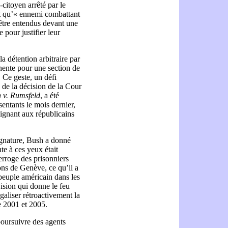
citoyen arrêté par le
t qu’« ennemi combattant
à être entendus devant une
 pour justifier leur
la détention arbitraire par
anente pour une section de
 Ce geste, un défi
e de la décision de la Cour
v. Rumsfeld
, a été
entants le mois dernier,
ignant aux républicains
ignature, Bush a donné
te à ces yeux était
erroge des prisonniers
ons de Genève, ce qu’il a
 peuple américain dans les
vision qui donne le feu
égaliser rétroactivement la
e 2001 et 2005.
poursuivre des agents