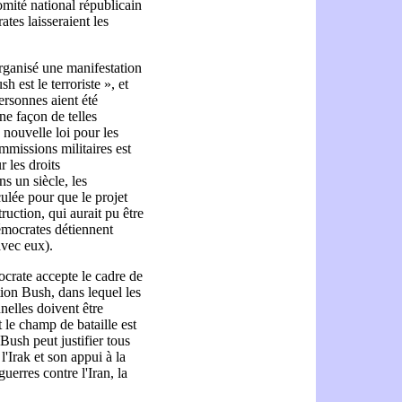
Comité national républicain
tes laisseraient les
organisé une manifestation
 est le terroriste », et
ersonnes aient été
ne façon de telles
 nouvelle loi pour les
mmissions militaires est
 les droits
s un siècle, les
ulée pour que le projet
ruction, qui aurait pu être
émocrates détiennent
avec eux).
crate accepte le cadre de
ation Bush, dans lequel les
nelles doivent être
nt le champ de bataille est
 Bush peut justifier tous
l'Irak et son appui à la
uerres contre l'Iran, la