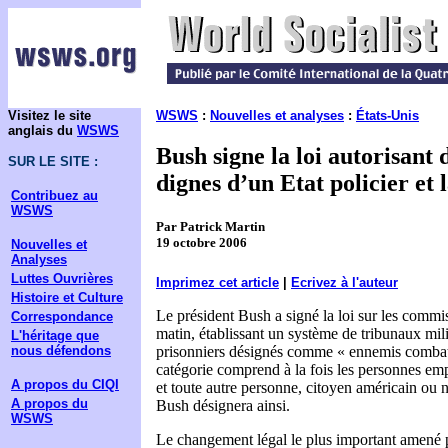
Visitez le site
WSWS
:
Nouvelles et analyses
:
États-Unis
anglais du
WSWS
Bush signe la loi autorisant
SUR LE SITE :
dignes d’un Etat policier et 
Contribuez au
WSWS
Par Patrick Martin
19 octobre 2006
Nouvelles et
Analyses
Luttes Ouvrières
Imprimez cet article
|
Ecrivez à l'auteur
Histoire et Culture
Le président Bush a signé la loi sur les commis
Correspondance
matin, établissant un système de tribunaux mili
L'héritage que
nous défendons
prisonniers désignés comme « ennemis combatt
catégorie comprend à la fois les personnes e
A propos du CIQI
et toute autre personne, citoyen américain ou 
A propos du
Bush désignera ainsi.
WSWS
Le changement légal le plus important amené pa