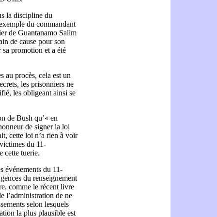
us la discipline du
 l’exemple du commandant
nnier de Guantanamo Salim
in de cause pour son
r sa promotion et a été
s au procès, cela est un
crets, les prisonniers ne
ié, les obligeant ainsi se
ion de Bush qu’« en
onneur de signer la loi
, cette loi n’a rien à voir
victimes du 11-
cette tuerie.
les événements du 11-
s agences du renseignement
re, comme le récent livre
e l’administration de ne
ssements selon lesquels
ation la plus plausible est