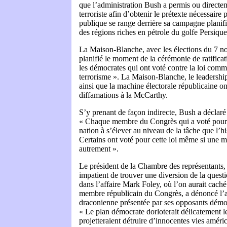
que l’administration Bush a permis ou directem
terroriste afin d’obtenir le prétexte nécessaire
publique se range derrière sa campagne planifi
des régions riches en pétrole du golfe Persique 
La Maison-Blanche, avec les élections du 7 no
planifié le moment de la cérémonie de ratificat
les démocrates qui ont voté contre la loi comme
terrorisme ». La Maison-Blanche, le leadershi
ainsi que la machine électorale républicaine on
diffamations à la McCarthy.
S’y prenant de façon indirecte, Bush a déclaré
« Chaque membre du Congrès qui a voté pour c
nation à s’élever au niveau de la tâche que l’h
Certains ont voté pour cette loi même si une ma
autrement ».
Le président de la Chambre des représentants,
impatient de trouver une diversion de la quest
dans l’affaire Mark Foley, où l’on aurait cac
membre républicain du Congrès, a dénoncé l’a
draconienne présentée par ses opposants démoc
« Le plan démocrate dorloterait délicatement le
projetteraient détruire d’innocentes vies amér