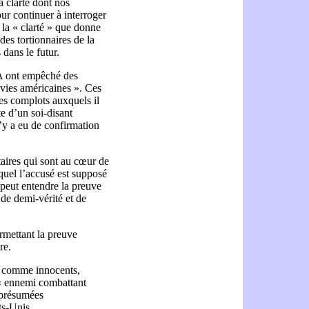
a clarté dont nos
ur continuer à interroger
, la « clarté » que donne
des tortionnaires de la
dans le futur.
IA ont empêché des
s vies américaines ». Ces
es complots auxquels il
te d’un soi-disant
n’y a eu de confirmation
aires qui sont au cœur de
equel l’accusé est supposé
 peut entendre la preuve
 de demi-vérité et de
rmettant la preuve
re.
s comme innocents,
’« ennemi combattant
t présumées
ts-Unis.