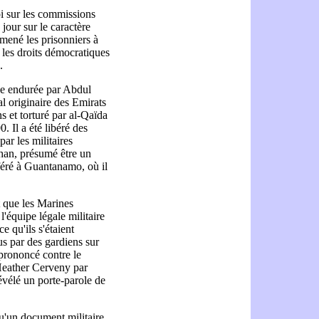
oi sur les commissions
 jour sur le caractère
t mené les prisonniers à
 les droits démocratiques
.
nce endurée par Abdul
l originaire des Emirats
s et torturé par al-Qaïda
0. Il a été libéré des
par les militaires
fghan, présumé être un
sféré à Guantanamo, où il
t que les Marines
'équipe légale militaire
 qu'ils s'étaient
s par des gardiens sur
 prononcé contre le
Heather Cerveny par
évélé un porte-parole de
u'un document militaire