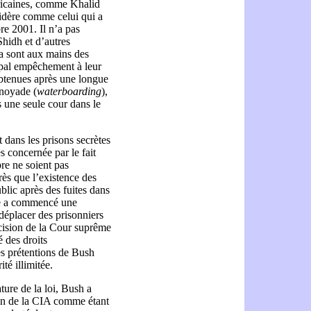
ricaines, comme Khalid
dère comme celui qui a
bre 2001. Il n’a pas
hidh et d’autres
a sont aux mains des
ipal empêchement à leur
 obtenues après une longue
 noyade (
waterboarding
),
 une seule cour dans le
 dans les prisons secrètes
s concernée par le fait
re ne soient pas
ès que l’existence des
blic après des fuites dans
e a commencé une
déplacer des prisonniers
écision de la Cour suprême
é des droits
es prétentions de Bush
té illimitée.
ature de la loi, Bush a
ion de la CIA comme étant