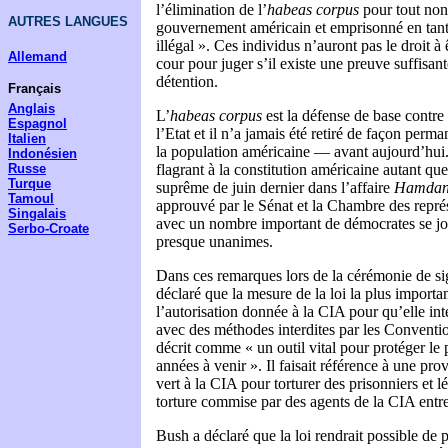
l’élimination de l’
habeas corpus
pour tout non-
AUTRES LANGUES
gouvernement américain et emprisonné en tan
illégal ». Ces individus n’auront pas le droit 
Allemand
cour pour juger s’il existe une preuve suffisante
détention.
Français
Anglais
L’
habeas corpus
est la défense de base contre 
Espagnol
l’Etat et il n’a jamais été retiré de façon perm
Italien
la population américaine — avant aujourd’hui.
Indonésien
Russe
flagrant à la constitution américaine autant qu
Turque
suprême de juin dernier dans l’affaire
Hamdan 
Tamoul
approuvé par le Sénat et la Chambre des représ
Singalais
avec un nombre important de démocrates se jo
Serbo-Croate
presque unanimes.
Dans ces remarques lors de la cérémonie de s
déclaré que la mesure de la loi la plus importan
l’autorisation donnée à la CIA pour qu’elle int
avec des méthodes interdites par les Conventi
décrit comme « un outil vital pour protéger le
années à venir ». Il faisait référence à une pro
vert à la CIA pour torturer des prisonniers et l
torture commise par des agents de la CIA entr
Bush a déclaré que la loi rendrait possible de 