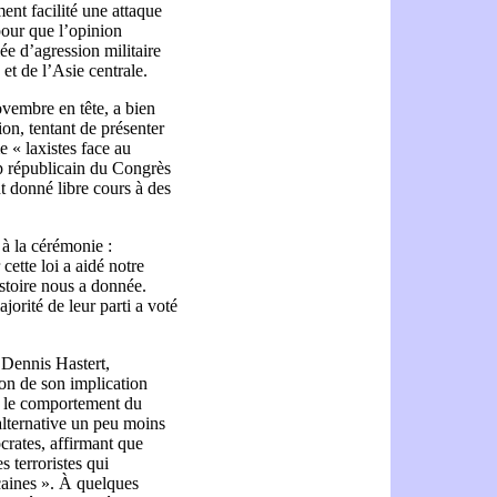
ent facilité une attaque
 pour que l’opinion
ée d’agression militaire
et de l’Asie centrale.
vembre en tête, a bien
ion, tentant de présenter
 « laxistes face au
p républicain du Congrès
t donné libre cours à des
 à la cérémonie :
ette loi a aidé notre
istoire nous a donnée.
jorité de leur parti a voté
 Dennis Hastert,
ion de son implication
hé le comportement du
lternative un peu moins
rates, affirmant que
s terroristes qui
icaines ». À quelques