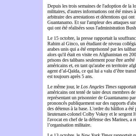
Depuis les trois semaines de l'adoption de la l
militaires, d'autres informations ont été mises à
arbitraire des arrestations et détentions qui on
Guantanamo. Et sur l'ampleur des attaques sur
qui ont été réalisées sous l'administration Bush
Le 15 octobre, la presse rapportait la souffra
Rahim al Ginco, un étudiant de niveau collégia
arabes unis qui a été emprisonné par les taliban
alors qu'il était en visite en Afghanistan en 200
prisons des talibans seulement pour être arrêté 
américains et, en tant qu'arabe en territoire a
agent d’al-Qaïda, ce qui lui a valu d’être tran
est toujours après 5 ans.
Le même jour, le
Los Angeles Times
rapportai
américains ont tenté de taire deux membres de l
représentant un prisonnier de Guantanamo parce
prononcés publiquement sur des rapports d'abu
des détenus à la base. L'ordre du bâillon a été
lieutenant-colonel Colby Vokey et le sergent 
l'avocat en chef de la défense des Marines, a r
l’organisation militaire.
Le 13 octobre, le
New York Times
rapportait q