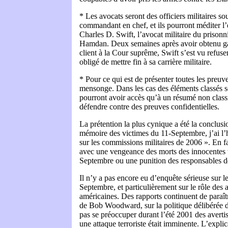
* Les avocats seront des officiers militaires so
commandant en chef, et ils pourront méditer
Charles D. Swift, l’avocat militaire du priso
Hamdan. Deux semaines après avoir obtenu ga
client à la Cour suprême, Swift s’est vu refuse
obligé de mettre fin à sa carrière militaire.
* Pour ce qui est de présenter toutes les preuve
mensonge. Dans les cas des éléments classés se
pourront avoir accès qu’à un résumé non classif
défendre contre des preuves confidentielles.
La prétention la plus cynique a été la conclus
mémoire des victimes du 11-Septembre, j’ai l’h
sur les commissions militaires de 2006 ». En fait
avec une vengeance des morts des innocentes 
Septembre ou une punition des responsables de 
Il n’y a pas encore eu d’enquête sérieuse sur 
Septembre, et particulièrement sur le rôle de
américaines. Des rapports continuent de paraît
de Bob Woodward, sur la politique délibérée d
pas se préoccuper durant l’été 2001 des averti
une attaque terroriste était imminente. L’explic