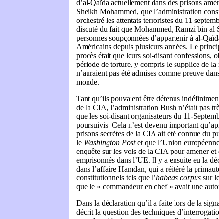
d’al-Qaïda actuellement dans des prisons amé
Sheikh Mohammed, que l’administration consi
orchestré les attentats terroristes du 11 septem
discuté du fait que Mohammed, Ramzi bin al S
personnes soupçonnées d’appartenir à al-Qaïd
Américains depuis plusieurs années. Le princ
procès était que leurs soi-disant confessions,
période de torture, y compris le supplice de la
n’auraient pas été admises comme preuve dans
monde.
Tant qu’ils pouvaient être détenus indéfiniment
de la CIA, l’administration Bush n’était pas trè
que les soi-disant organisateurs du 11-Septemb
poursuivis. Cela n’est devenu important qu’apr
prisons secrètes de la CIA ait été connue du pu
le
Washington Post
et que l’Union européenn
enquête sur les vols de la CIA pour amener et 
emprisonnés dans l’UE. Il y a ensuite eu la d
dans l’affaire Hamdan, qui a réitéré la primaut
constitutionnels tels que l’
habeas corpus
sur l
que le « commandeur en chef » avait une autori
Dans la déclaration qu’il a faite lors de la sign
décrit la question des techniques d’interrogat