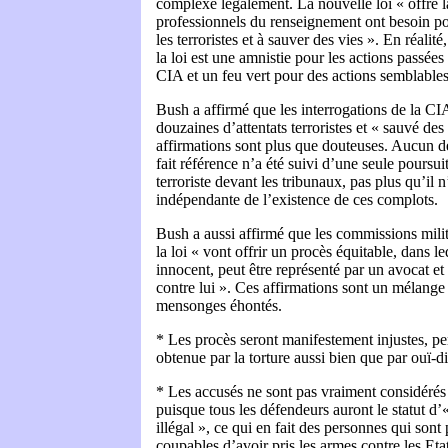
complexe légalement. La nouvelle loi « offre l
professionnels du renseignement ont besoin po
les terroristes et à sauver des vies ». En réalité
la loi est une amnistie pour les actions passées 
CIA et un feu vert pour des actions semblables 
Bush a affirmé que les interrogations de la C
douzaines d’attentats terroristes et « sauvé de
affirmations sont plus que douteuses. Aucun d
fait référence n’a été suivi d’une seule poursui
terroriste devant les tribunaux, pas plus qu’il 
indépendante de l’existence de ces complots.
Bush a aussi affirmé que les commissions milit
la loi « vont offrir un procès équitable, dans l
innocent, peut être représenté par un avocat et
contre lui ». Ces affirmations sont un mélange
mensonges éhontés.
* Les procès seront manifestement injustes, pe
obtenue par la torture aussi bien que par ouï-di
* Les accusés ne sont pas vraiment considéré
puisque tous les défendeurs auront le statut d
illégal », ce qui en fait des personnes qui son
coupables d’avoir pris les armes contre les Eta