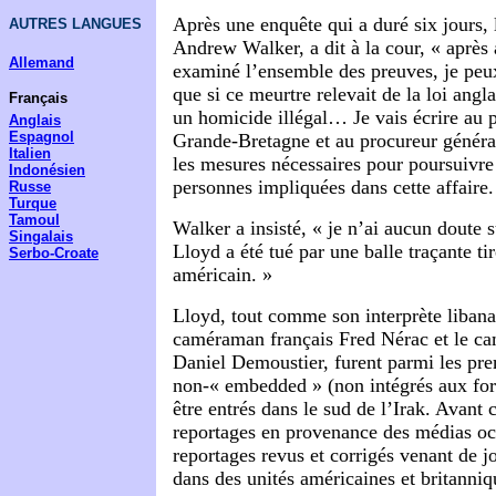
Après une enquête qui a duré six jours, 
AUTRES LANGUES
Andrew Walker, a dit à la cour, « après
Allemand
examiné l’ensemble des preuves, je peux
que si ce meurtre relevait de la loi anglai
Français
un homicide illégal… Je vais écrire au p
Anglais
Espagnol
Grande-Bretagne et au procureur généra
Italien
les mesures nécessaires pour poursuivre 
Indonésien
personnes impliquées dans cette affaire.
Russe
Turque
Tamoul
Walker a insisté, « je n’ai aucun doute s
Singalais
Lloyd a été tué par une balle traçante tir
Serbo-Croate
américain. »
Lloyd, tout comme son interprète liban
caméraman français Fred Nérac et le c
Daniel Demoustier, furent parmi les pre
non-« embedded » (non intégrés aux for
être entrés dans le sud de l’Irak. Avant 
reportages en provenance des médias oc
reportages revus et corrigés venant de j
dans des unités américaines et britanniq