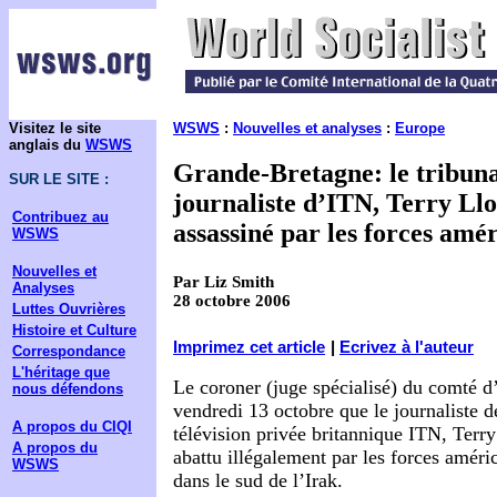
Visitez le site
WSWS
:
Nouvelles et analyses
:
Europe
anglais du
WSWS
Grande-Bretagne: le tribuna
SUR LE SITE :
journaliste d’ITN, Terry Llo
Contribuez au
assassiné par les forces amé
WSWS
Nouvelles et
Par Liz Smith
Analyses
28 octobre 2006
Luttes Ouvrières
Histoire et Culture
Imprimez cet article
|
Ecrivez à l'auteur
Correspondance
L'héritage que
Le coroner (juge spécialisé) du comté d
nous défendons
vendredi 13 octobre que le journaliste d
A propos du CIQI
télévision privée britannique ITN, Terry
A propos du
abattu illégalement par les forces amér
WSWS
dans le sud de l’Irak.