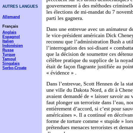
gouvernement à des méthodes criminelle
AUTRES LANGUES
les élections de mi-mandat du 7 novemb
Allemand
parti les gagnera.
Français
Dans une entrevue avec un animateur de 
Anglais
le vice-président américain Dick Chene
Espagnol
reconnu que l’administration Bush a utili
Italien
Indonésien
l’interrogation des soi-disant « combatt
Russe
que la décision de soumettre ces détenus
Turque
Tamoul
célèbre pratique du
supplice de la noyad
Singalais
était de façon flagrante justifiée au poin
Serbo-Croate
« évidence » .
Dans l’entrevue, Scott Hennen de la s
une ville du Dakota Nord, a dit à Cheney
avaient demandé de « laisser savoir au v
faut plonger un terroriste dans l’eau, 
entièrement d’accord, si c’est pour sauv
américaines ». Il a continué en décrivant
forme de torture comme « stupide » lors
prétendues menaces terroristes et deman