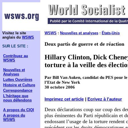
Visitez le site
WSWS
:
Nouvelles et analyses
:
États-Unis
anglais du
WSWS
Deux partis de guerre et de réaction
SUR LE SITE :
Hillary Clinton, Dick Chene
Contribuez au
WSWS
torture à la veille des électi
Nouvelles et
Analyses
Par Bill Van Auken, candidat du PES pour le
Luttes Ouvrières
l’Etat de New York
Histoire et Culture
30 octobre 2006
Correspondance
L'héritage que
Imprimez cet article
|
Ecrivez à l'auteur
nous défendons
Deux déclarations coup sur coup des deu
A propos du CIQI
plus éminentes du Parti républicain et d
A propos du
WSWS
endossant l’usage de la torture rendent c
précédent sur les droits démocratiques et