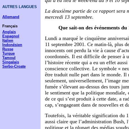
qui a eu lieu le week-end du 9 et 10 sep
AUTRES LANGUES
La deuxième partie de ce rapport sera m
mercredi 13 septembre.
Allemand
Français
Que sait-on des événements du 
Anglais
Espagnol
Lundi a marqué le cinquième anniversa
Italien
11 septembre 2001. Ce matin-là, plus de
Indonésien
Russe
innocents ont perdu la vie à cause d’acte
Turque
coordonnés. Il est difficile de penser à
Tamoul
l’histoire récente qui a eu un effet aussi 
Singalais
Serbo-Croate
conscience collective. Le symbole « neuf
être traduit nulle part dans le monde. I
seulement, universellement, l’image me
fumée s’élevant au-dessus des tours jum
le sentiment que la politique mondiale
de ce qui s’est produit à cette date, a 
cap, s’engageant dans de nouvelles et d
Toutefois, la véritable signification du 
aussi claire que l’administration Bush, 
politique et la plupart des médias voudra