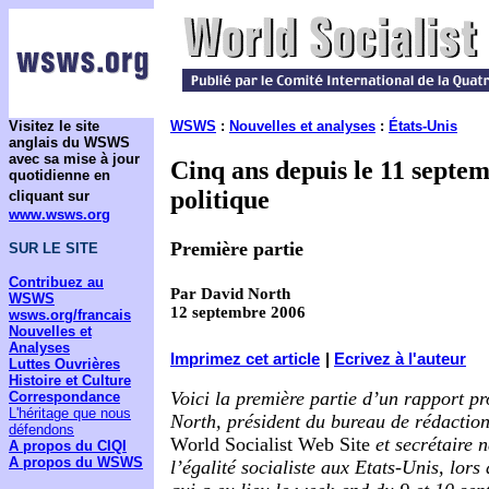
Visitez le site
WSWS
:
Nouvelles et analyses
:
États-Unis
anglais du WSWS
avec sa mise à jour
Cinq ans depuis le 11 septem
quotidienne en
politique
cliquant sur
www.wsws.org
Première partie
SUR LE SITE
Contribuez au
Par David North
WSWS
12 septembre 2006
wsws.org/francais
Nouvelles et
Analyses
Imprimez cet article
|
Ecrivez à l'auteur
Luttes Ouvrières
Histoire et Culture
Voici la première partie d’un rapport 
Correspondance
L'héritage que nous
North, président du bureau de rédaction
défendons
World Socialist Web Site
et secrétaire n
A propos du CIQI
A propos du WSWS
l’égalité socialiste aux Etats-Unis, lor