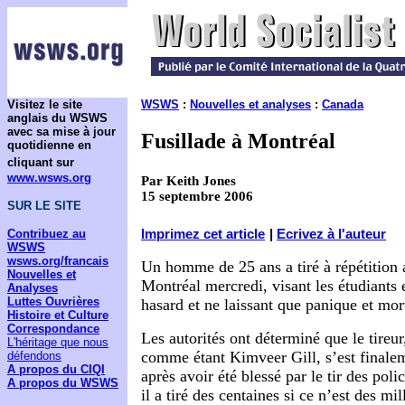
Visitez le site
WSWS
:
Nouvelles et analyses
:
Canada
anglais du WSWS
avec sa mise à jour
Fusillade à Montréal
quotidienne en
cliquant sur
www.wsws.org
Par Keith Jones
15 septembre 2006
SUR LE SITE
Contribuez au
Imprimez cet article
|
Ecrivez à l'auteur
WSWS
wsws.org/francais
Un homme de 25 ans a tiré à répétition
Nouvelles et
Montréal mercredi, visant les étudiants 
Analyses
Luttes Ouvrières
hasard et ne laissant que panique et mor
Histoire et Culture
Correspondance
Les autorités ont déterminé que le tireur,
L'héritage que nous
comme étant Kimveer Gill, s’est finalem
défendons
A propos du CIQI
après avoir été blessé par le tir des poli
A propos du WSWS
il a tiré des centaines si ce n’est des mi