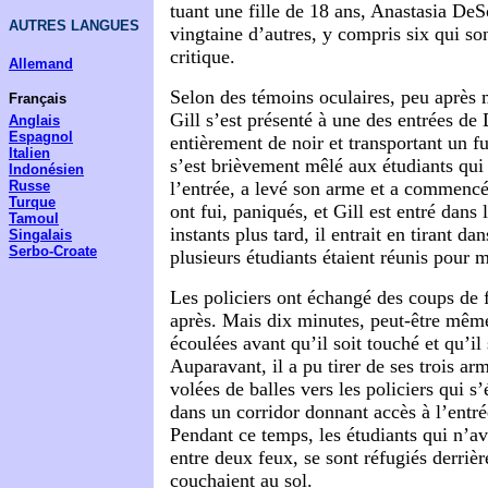
tuant une fille de 18 ans, Anastasia DeS
AUTRES LANGUES
vingtaine d’autres, y compris six qui so
critique.
Allemand
Selon des témoins oculaires, peu après 
Français
Gill s’est présenté à une des entrées de
Anglais
Espagnol
entièrement de noir et transportant un fu
Italien
s’est brièvement mêlé aux étudiants qui 
Indonésien
Russe
l’entrée, a levé son arme et a commencé 
Turque
ont fui, paniqués, et Gill est entré dans
Tamoul
instants plus tard, il entrait en tirant d
Singalais
Serbo-Croate
plusieurs étudiants étaient réunis pour m
Les policiers ont échangé des coups de 
après. Mais dix minutes, peut-être mêm
écoulées avant qu’il soit touché et qu’il 
Auparavant, il a pu tirer de ses trois ar
volées de balles vers les policiers qui s’
dans un corridor donnant accès à l’entré
Pendant ce temps, les étudiants qui n’ava
entre deux feux, se sont réfugiés derrièr
couchaient au sol.