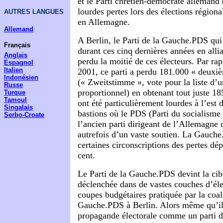
et le Parti chrétien-démocrate allemand
lourdes pertes lors des élections région
AUTRES LANGUES
en Allemagne.
Allemand
A Berlin, le Parti de la Gauche.PDS qui 
Français
durant ces cinq dernières années en alli
Anglais
perdu la moitié de ces électeurs. Par ra
Espagnol
Italien
2001, ce parti a perdu 181.000 « deuxi
Indonésien
(« Zweitstimme », vote pour la liste d’u
Russe
proportionnel) en obtenant tout juste 18
Turque
Tamoul
ont été particulièrement lourdes à l’est d
Singalais
bastions où le PDS (Parti du socialisme
Serbo-Croate
l’ancien parti dirigeant de l’Allemagne d
autrefois d’un vaste soutien. La Gauche
certaines circonscriptions des pertes dé
cent.
Le Parti de la Gauche.PDS devint la cibl
déclenchée dans de vastes couches d’élec
coupes budgétaires pratiquée par la coal
Gauche.PDS à Berlin. Alors même qu’il 
propagande électorale comme un parti 