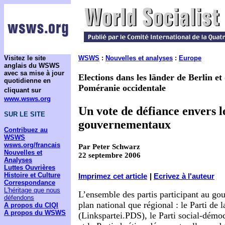
Visitez le site
WSWS
:
Nouvelles et analyses
:
Europe
anglais du WSWS
avec sa mise à jour
Elections dans les länder de Berlin 
quotidienne en
Poméranie occidentale
cliquant sur
www.wsws.org
Un vote de défiance envers l
SUR LE SITE
gouvernementaux
Contribuez au
WSWS
wsws.org/francais
Par Peter Schwarz
Nouvelles et
22 septembre 2006
Analyses
Luttes Ouvrières
Histoire et Culture
Imprimez cet article
|
Ecrivez à l'auteur
Correspondance
L'héritage que nous
L’ensemble des partis participant au go
défendons
plan national que régional : le Parti de
A propos du CIQI
A propos du WSWS
(Linkspartei.PDS), le Parti social-dém