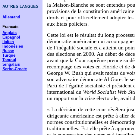
la Maison-Blanche se sont entendus pour
AUTRES LANGUES
provisions de la constitution américaine
droits et pour officiellement adopter le
Allemand
aux Etats policiers.
Français
Anglais
Cette loi est le résultat du long processu
Espagnol
démocratie américaine qui accompagne 
Italien
Indonésien
de l’inégalité sociale et a atteint un poi
Russe
des élections en 2000. Au début de déc
Turque
avant que la Cour suprême prenne sa déc
Tamoul
Singalais
recomptage des votes en Floride et de d
Serbo-Croate
George W. Bush qui avait moins de voi
son adversaire démocrate Al Gore, le sec
Parti de l’égalité socialiste et président
international du
World Socialist Web Sit
un rapport sur la crise électorale, avait d
« La décision de cette cour révélera jus
dirigeante américaine est prête à aller 
normes constitutionnelles et démocrati
traditionnelles. Est-elle prête à approuve
et la suppression des votes et à install