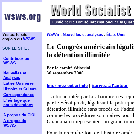
Visitez le site
WSWS
:
Nouvelles et analyses
:
États-Unis
anglais du
WSWS
Le Congrès américain légalis
SUR LE SITE :
la détention illimitée
Contribuez au
WSWS
Par le comité éditorial
30 septembre 2006
Nouvelles et
Analyses
Luttes Ouvrières
Imprimez cet article
|
Ecrivez à l'auteur
Histoire et Culture
Correspondance
La loi adoptée par la Chambre des repr
L'héritage que
par le Sénat jeudi, légalisant la politiqu
nous défendons
détention illimitée sans procès de l’adm
comme les procédures sommaires pour l
A propos du CIQI
A propos du
Guantanamo représentent un grand tourn
WSWS
Pour la première fois de l’histoire amér