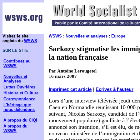
Visitez le site
WSWS
:
Nouvelles et analyses
:
Europe
anglais du
WSWS
Sarkozy stigmatise les immig
SUR LE SITE :
la nation française
Contribuez au
WSWS
Par Antoine Lerougetel
16 mars 2007
Nouvelles et
Analyses
Luttes Ouvrières
Imprimez cet article
|
Ecrivez à l'auteur
Histoire et Culture
Correspondance
Lors d’une interview télévisée jeudi der
L'héritage que
Caen en Normandie réunissant 10 000 pa
nous défendons
suivant, Nicolas Sarkozy, candidat de 
mouvement populaire) gaulliste à l’élect
A propos du CIQI
A propos du
annoncé son intention, s’il est élu, de m
WSWS
nouveau ministère de l’immigration et de