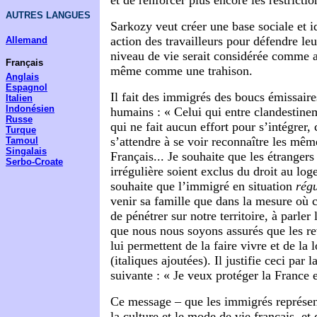
et de renforcer plus encore les restricti
AUTRES LANGUES
Sarkozy veut créer une base sociale et 
action des travailleurs pour défendre leur
Allemand
niveau de vie serait considérée comme an
Français
même comme une trahison.
Anglais
Espagnol
Il fait des immigrés des boucs émissaires
Italien
Indonésien
humains : « Celui qui entre clandestine
Russe
qui ne fait aucun effort pour s’intégrer, 
Turque
s’attendre à se voir reconnaître les mêm
Tamoul
Singalais
Français... Je souhaite que les étrangers
Serbo-Croate
irrégulière soient exclus du droit au lo
souhaite que l’immigré en situation
rég
venir sa famille que dans la mesure où c
de pénétrer sur notre territoire, à parler 
que nous nous soyons assurés que les re
lui permettent de la faire vivre et de l
(italiques ajoutées). Il justifie ceci par l
suivante : « Je veux protéger la France e
Ce message – que les immigrés représen
la culture et le mode de vie français, et 