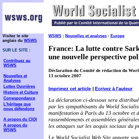
Visitez le site
WSWS
:
Nouvelles et analyses
:
Europe
anglais du
WSWS
France: La lutte contre Sark
SUR LE SITE :
une nouvelle perspective pol
Contribuez au
WSWS
Déclaration du Comité de rédaction du World
13 octobre 2007
Nouvelles et
Analyses
Luttes Ouvrières
Imprimez cet article
|
Ecrivez à l'auteur
Histoire et Culture
Correspondance
La déclaration ci-dessous sera distribu
L'héritage que
par les sympathisants du World Socialist
nous défendons
manifestation à Paris du 13 octobre et d
rassemblements et assemblées générales
A propos du CIQI
A propos du
les attaques sur les acquis sociaux du p
WSWS
Le
World Socialist Web Site
apporte son