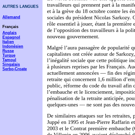
travailleurs qui prennent part à la mani
AUTRES LANGUES
et à la grève du 18 octobre contre les é
sociales du président Nicolas Sarkozy.
Allemand
rôle essentiel à jouer, étant la première
Français
de l’opposition des travailleurs à la pol
Anglais
nouveau gouvernement.
Espagnol
Italien
Indonésien
Malgré l’aura passagère de popularité q
Russe
capitalistes ont créée autour de Sarkozy
Turque
l’inégalité sociale que cette politique in
Tamoul
Singalais
à plusieurs reprises par les Français. A
Serbo-Croate
actuellement annoncées — fin des régi
retraite qui concernent 1,6 million d’em
public, réforme du code du travail afin d
l’embauche et le licenciement, impositio
pénalisation de la retraite anticipée, pou
quelques-unes — ne sont pas des nouve
De similaires attaques sur les retraites,
Juppé en 1995 et Jean-Pierre Raffarin et
2003 et le Contrat première embauche
de Villepin en 2006 avaient déclenché d