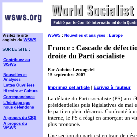
Visitez le site
WSWS
:
Nouvelles et analyses
:
Europe
anglais du
WSWS
France : Cascade de défectio
SUR LE SITE :
droite du Parti socialiste
Contribuez au
WSWS
Par Antoine Lerougetel
15 septembre 2007
Nouvelles et
Analyses
Luttes Ouvrières
Imprimez cet article
|
Ecrivez à l'auteur
Histoire et Culture
Correspondance
La défaite du Parti socialiste (PS) aux é
L'héritage que
présidentielles puis législatives de mai 
nous défendons
le parti en plein désarroi. Confronté à u
interne, le PS a réagi en amorçant un vi
A propos du CIQI
A propos du
plus prononcé.
WSWS
Une section du parti est en train de déser