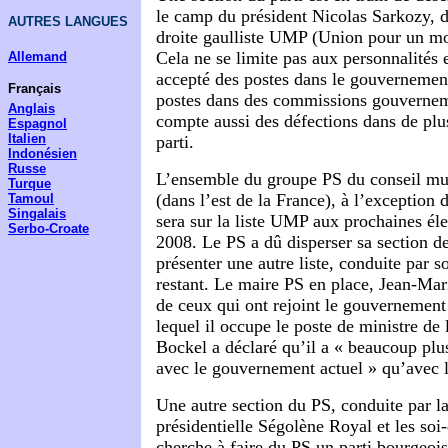
le camp du président Nicolas Sarkozy, d
AUTRES LANGUES
droite gaulliste UMP (Union pour un m
Cela ne se limite pas aux personnalités
Allemand
accepté des postes dans le gouvernemen
Français
postes dans des commissions gouvernem
Anglais
compte aussi des défections dans de plu
Espagnol
Italien
parti.
Indonésien
Russe
L’ensemble du groupe PS du conseil mu
Turque
(dans l’est de la France), à l’exception d
Tamoul
Singalais
sera sur la liste UMP aux prochaines él
Serbo-Croate
2008. Le PS a dû disperser sa section d
présenter une autre liste, conduite par s
restant. Le maire PS en place, Jean-Mari
de ceux qui ont rejoint le gouvernemen
lequel il occupe le poste de ministre de 
Bockel a déclaré qu’il a « beaucoup plu
avec le gouvernement actuel » qu’avec le
Une autre section du PS, conduite par l
présidentielle Ségolène Royal et les soi
cherche à faire du PS un parti bourgeois