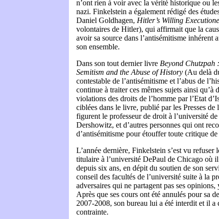
n’ont rien à voir avec la vérité historique ou 
nazi. Finkelstein a également rédigé des études 
Daniel Goldhagen,
Hitler’s Willing Execution
volontaires de Hitler), qui affirmait que la cau
avoir sa source dans l’antisémitisme inhérent
son ensemble.
Dans son tout dernier livre
Beyond Chutzpah : 
Semitism and the Abuse of History
(Au delà d
contestable de l’antisémitisme et l’abus de l’his
continue à traiter ces mêmes sujets ainsi qu’à 
violations des droits de l’homme par l’Etat d’I
ciblées dans le livre, publié par les Presses de 
figurent le professeur de droit à l’université d
Dershowitz, et d’autres personnes qui ont reco
d’antisémitisme pour étouffer toute critique de 
L’année dernière, Finkelstein s’est vu refuser 
titulaire à l’université DePaul de Chicago où il
depuis six ans, en dépit du soutien de son servi
conseil des facultés de l’université suite à la p
adversaires qui ne partagent pas ses opinions
Après que ses cours ont été annulés pour sa de
2007-2008, son bureau lui a été interdit et il 
contrainte.