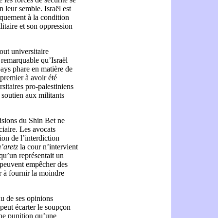
n leur semble. Israël est
niquement à la condition
itaire et son oppression
out universitaire
us remarquable qu’Israël
ays phare en matière de
 premier à avoir été
rsitaires pro-palestiniens
 soutien aux militants
cisions du Shin Bet ne
iaire. Les avocats
ion de l’interdiction
’aretz
la cour n’intervient
qu’un représentait un
n peuvent empêcher des
r à fournir la moindre
u de ses opinions
 peut écarter le soupçon
 une punition qu’une