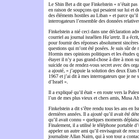
Le Shin Bet a dit que Finkelstein « n’était pas 
en raison de soupçons qui pesaient sur lui et d
des éléments hostiles au Liban » et parce qu’i
interrogateurs l’ensemble des données relative
Finkelstein a nié ceci dans une déclaration a
courriel au journal israélien
Ha’aretz
. Il a écr
pour fournir des réponses absolument sincères e
questions qui m’ont été posées. Je suis sûr de n
Hormis mes opinions politiques et les études q
étayer il n’y a pas grand-chose à dire à mon su
suicide ou de rendez-vous secret avec des organi
a ajouté, « j’appuie la solution des deux Etats 
1967 et j’ai dit à mes interrogateurs que je ne
d’Israël ».
Il a expliqué qu’il était « en route vers la Pale
l’un de mes plus vieux et chers amis, Musa A
Finkelstein a dit s’être rendu tous les ans en I
dernières années. Il a ajouté qu’il avait été dét
qu’il avait connu « quelques moments déplaisa
Finalement, il a utilisé le téléphone portable 
appeler un autre ami qu’il envisageait de rencon
journaliste Allan Nairn, qui à son tour a conta