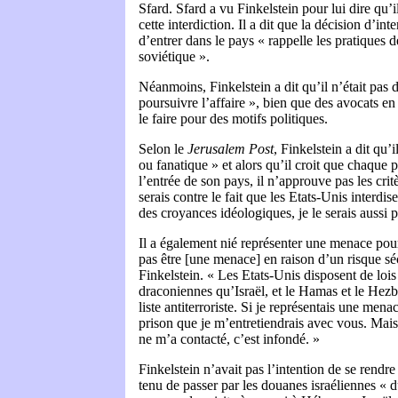
Sfard. Sfard a vu Finkelstein pour lui dire qu’i
cette interdiction. Il a dit que la décision d’int
d’entrer dans le pays « rappelle les pratiques 
soviétique ».
Néanmoins, Finkelstein a dit qu’il n’était pas 
poursuivre l’affaire », bien que des avocats en
le faire pour des motifs politiques.
Selon le
Jerusalem Post
, Finkelstein a dit qu’
ou fanatique » et alors qu’il croit que chaque p
l’entrée de son pays, il n’approuve pas les cri
serais contre le fait que les Etats-Unis interdi
des croyances idéologiques, je le serais aussi pou
Il a également nié représenter une menace pour 
pas être [une menace] en raison d’un risque sécu
Finkelstein. « Les Etats-Unis disposent de lois a
draconiennes qu’Israël, et le Hamas et le Hezbo
liste antiterroriste. Si je représentais une mena
prison que je m’entretiendrais avec vous. Ma
ne m’a contacté, c’est infondé. »
Finkelstein n’avait pas l’intention de se rendre e
tenu de passer par les douanes israéliennes « du