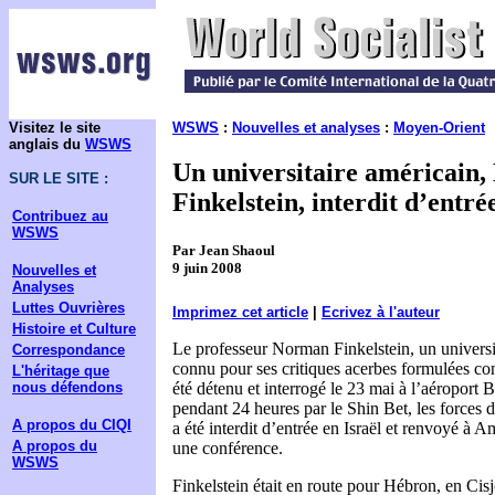
Visitez le site
WSWS
:
Nouvelles et analyses
:
Moyen-Orient
anglais du
WSWS
Un universitaire américain
SUR LE SITE :
Finkelstein, interdit d’entré
Contribuez au
WSWS
Par Jean Shaoul
9 juin 2008
Nouvelles et
Analyses
Luttes Ouvrières
Imprimez cet article
|
Ecrivez à l'auteur
Histoire et Culture
Le professeur Norman Finkelstein, un universit
Correspondance
connu pour ses critiques acerbes formulées cont
L'héritage que
nous défendons
été détenu et interrogé le 23 mai à l’aéroport
pendant 24 heures par le Shin Bet, les forces de
A propos du CIQI
a été interdit d’entrée en Israël et renvoyé à A
A propos du
une conférence.
WSWS
Finkelstein était en route pour Hébron, en Cis