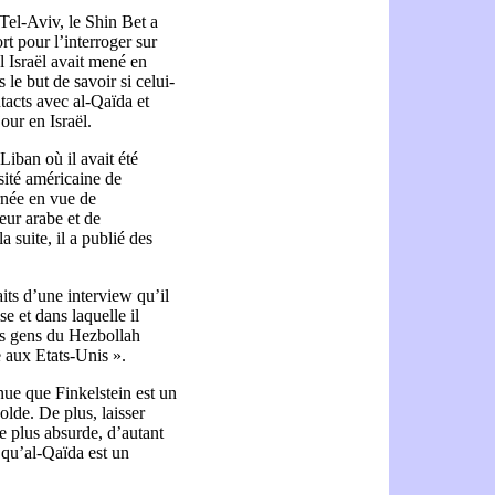
Tel-Aviv, le Shin Bet a
rt pour l’interroger sur
 Israël avait mené en
le but de savoir si celui-
ntacts avec al-Qaïda et
our en Israël.
Liban où il avait été
rsité américaine de
rnée en vue de
eur arabe et de
 suite, il a publié des
aits d’une interview qu’il
se et dans laquelle il
les gens du Hezbollah
 aux Etats-Unis ».
nue que Finkelstein est un
olde. De plus, laisser
re plus absurde, d’autant
s qu’al-Qaïda est un