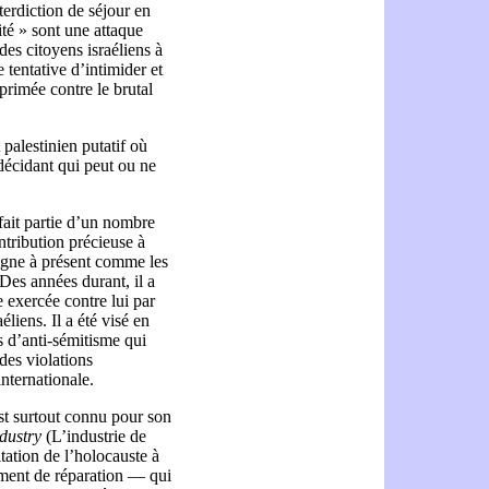
terdiction de séjour en
ité » sont une attaque
 des citoyens israéliens à
 tentative d’intimider et
xprimée contre le brutal
palestinien putatif où
 décidant qui peut ou ne
 fait partie d’un nombre
ntribution précieuse à
ésigne à présent comme les
Des années durant, il a
 exercée contre lui par
liens. Il a été visé en
s d’anti-sémitisme qui
 des violations
internationale.
st surtout connu pour son
dustry
(L’industrie de
itation de l’holocauste à
iement de réparation — qui