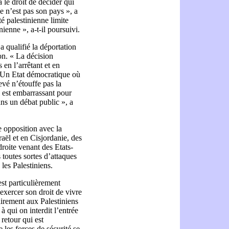
 le droit de décider qui
e n’est pas son pays », a
té palestinienne limite
nienne », a-t-il poursuivi.
 a qualifié la déportation
ion. « La décision
en l’arrêtant et en
e. Un Etat démocratique où
levé n’étouffe pas la
il est embarrassant pour
ans un débat public », a
e opposition avec la
sraël et en Cisjordanie, des
droite venant des Etats-
 toutes sortes d’attaques
 les Palestiniens.
est particulièrement
exercer son droit de vivre
airement aux Palestiniens
à qui on interdit l’entrée
retour qui est
 les forces de sécurité se