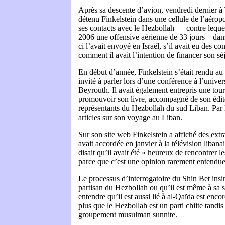
Après sa descente d’avion, vendredi dernier à 
détenu Finkelstein dans une cellule de l’aéropo
ses contacts avec le Hezbollah — contre lequel
2006 une offensive aérienne de 33 jours – dans 
ci l’avait envoyé en Israël, s’il avait eu des co
comment il avait l’intention de financer son séj
En début d’année, Finkelstein s’était rendu au 
invité à parler lors d’une conférence à l’unive
Beyrouth. Il avait également entrepris une tou
promouvoir son livre, accompagné de son édit
représentants du Hezbollah du sud Liban. Par la
articles sur son voyage au Liban.
Sur son site web Finkelstein a affiché des extr
avait accordée en janvier à la télévision libanai
disait qu’il avait été « heureux de rencontrer 
parce que c’est une opinion rarement entendue
Le processus d’interrogatoire du Shin Bet insi
partisan du Hezbollah ou qu’il est même à sa s
entendre qu’il est aussi lié à al-Qaïda est enco
plus que le Hezbollah est un parti chiite tandi
groupement musulman sunnite.