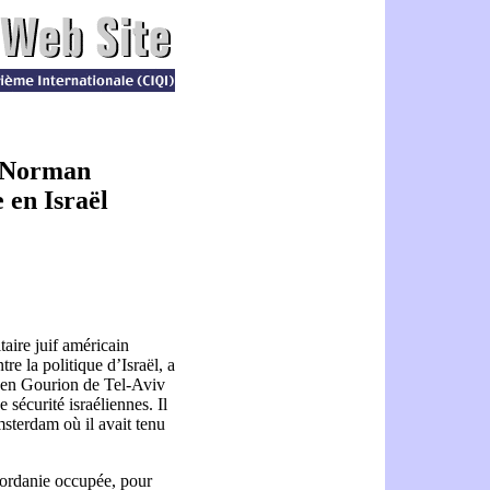
, Norman
e en Israël
aire juif américain
re la politique d’Israël, a
 Ben Gourion de Tel-Aviv
 sécurité israéliennes. Il
msterdam où il avait tenu
jordanie occupée, pour