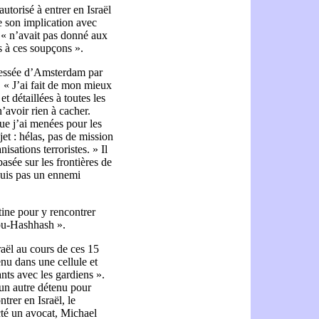
autorisé à entrer en Israël
e son implication avec
l « n’avait pas donné aux
s à ces soupçons ».
dressée d’Amsterdam par
it, « J’ai fait de mon mieux
t détaillées à toutes les
’avoir rien à cacher.
ue j’ai menées pour les
jet : hélas, pas de mission
sations terroristes. » Il
basée sur les frontières de
 suis pas un ennemi
stine pour y rencontrer
bu-Hashhash ».
sraël au cours de ces 15
enu dans une cellule et
nts avec les gardiens ».
d’un autre détenu pour
trer en Israël, le
cté un avocat, Michael