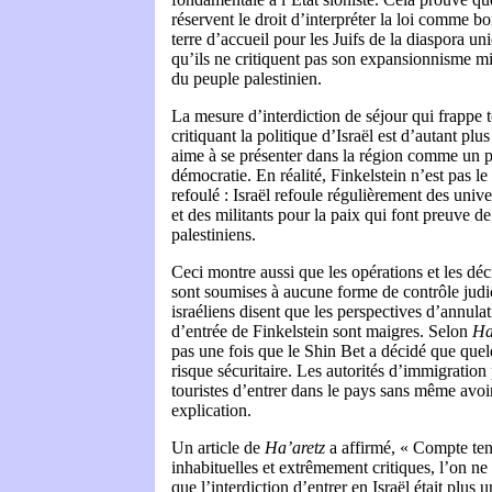
réservent le droit d’interpréter la loi comme bo
terre d’accueil pour les Juifs de la diaspora u
qu’ils ne critiquent pas son expansionnisme mil
du peuple palestinien.
La mesure d’interdiction de séjour qui frappe t
critiquant la politique d’Israël est d’autant pl
aime à se présenter dans la région comme un p
démocratie. En réalité, Finkelstein n’est pas le
refoulé : Israël refoule régulièrement des unive
et des militants pour la paix qui font preuve de
palestiniens.
Ceci montre aussi que les opérations et les dé
sont soumises à aucune forme de contrôle judic
israéliens disent que les perspectives d’annulat
d’entrée de Finkelstein sont maigres. Selon
Ha
pas une fois que le Shin Bet a décidé que quel
risque sécuritaire. Les autorités d’immigratio
touristes d’entrer dans le pays sans même avoi
explication.
Un article de
Ha’aretz
a affirmé, « Compte ten
inhabituelles et extrêmement critiques, l’on ne
que l’interdiction d’entrer en Israël était plus