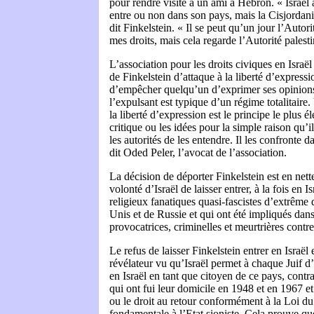
pour rendre visite à un ami à Hébron. « Israël a
entre ou non dans son pays, mais la Cisjordani
dit Finkelstein. « Il se peut qu’un jour l’Autori
mes droits, mais cela regarde l’Autorité palesti
L’association pour les droits civiques en Israël
de Finkelstein d’attaque à la liberté d’express
d’empêcher quelqu’un d’exprimer ses opinions 
l’expulsant est typique d’un régime totalitair
la liberté d’expression est le principe le plus é
critique ou les idées pour la simple raison qu’
les autorités de les entendre. Il les confronte d
dit Oded Peler, l’avocat de l’association.
La décision de déporter Finkelstein est en nett
volonté d’Israël de laisser entrer, à la fois en I
religieux fanatiques quasi-fascistes d’extrême 
Unis et de Russie et qui ont été impliqués dans
provocatrices, criminelles et meurtrières contre
Le refus de laisser Finkelstein entrer en Israël 
révélateur vu qu’Israël permet à chaque Juif d’
en Israël en tant que citoyen de ce pays, contr
qui ont fui leur domicile en 1948 et en 1967 et 
ou le droit au retour conformément à la Loi du 
fondamentale à l’Etat sioniste. Cela prouve que