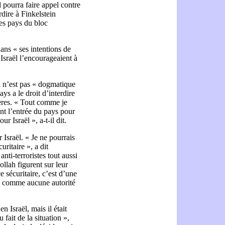
l pourra faire appel contre
erdire à Finkelstein
des pays du bloc
dans « ses intentions de
 Israël l’encourageaient à
il n’est pas « dogmatique
ays a le droit d’interdire
tères. « Tout comme je
sent l’entrée du pays pour
r Israël », a-t-il dit.
Israël. « Je ne pourrais
ritaire », a dit
nti-terroristes tout aussi
llah figurent sur leur
ce sécuritaire, c’est d’une
is comme aucune autorité
n Israël, mais il était
 fait de la situation »,