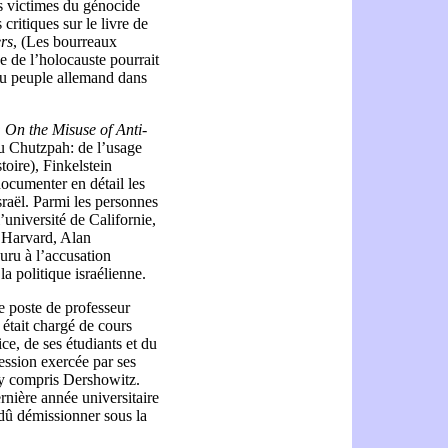
les victimes du génocide
critiques sur le livre de
ers
, (Les bourreaux
se de l’holocauste pourrait
 au peuple allemand dans
On the Misuse of Anti-
u Chutzpah: de l’usage
toire), Finkelstein
documenter en détail les
sraël. Parmi les personnes
l’université de Californie,
e Harvard, Alan
uru à l’accusation
la politique israélienne.
le poste de professeur
 était chargé de cours
ce, de ses étudiants et du
ression exercée par ses
, y compris Dershowitz.
rnière année universitaire
a dû démissionner sous la