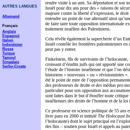
rendre visite à un ami. Sa déportation et son in
AUTRES LANGUES
Israël pour dix ans pour des « raisons de sécur
majeure contre la liberté d’expression, le droit
Allemand
entendre un point de vue alternatif ainsi qu’une
de faire taire toute opposition internationale e
Français
traitement israélien des Palestiniens.
Anglais
Espagnol
Cela révèle également la supercherie d’un Etat 
Italien
Israël contrôle les frontières palestiniennes en
Indonésien
Russe
peut pas y entrer.
Turque
Tamoul
Finkelstein, fils de survivants de l’holocauste,
Singalais
croissant d’érudits juifs qui ont apporté une co
Serbo-Croate
l’étude de l’histoire israélienne et que l’on d
historiens « nouveaux » ou « révisionnistes ». 
été le point de mire de l’opposition permanente
des professeurs de droite et des médias pro-israé
particulier pour son opposition aux accusation
sont faites dans le but d’étouffer toute critique
israéliennes des droits de l’homme et de la loi 
Ce professeur en science politique de 55 ans e
livre paru en 2000 et intitulé
The Holocaust In
l’holocauste) dont le sujet principal est l’explo
des fins – soutien pour Israël et appels au pa