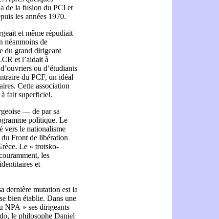
 de la fusion du PCI et
epuis les années 1970.
geait et même répudiait
in néanmoins de
e du grand dirigeant
LCR et l’aidait à
 d’ouvriers ou d’étudiants
ontraire du PCF, un idéal
res. Cette association
 fait superficiel.
rgeoise — de par sa
rogramme politique. Le
é vers le nationalisme
 du Front de libération
rèce. Le « trotsko-
couramment, les
identitaires et
 dernière mutation est la
se bien établie. Dans une
u NPA » ses dirigeants
do, le philosophe Daniel