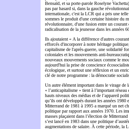
Bensaïd, et sa porte-parole Roselyne Vachetta) 
pas par hasard si, dans la gauche révolutionna
internationale, c'est la LCR qui a pris une telle
sommes le produit d'une certaine histoire du
révolutionnaire, d'une fusion entre un courant 
radicalisation de la jeunesse dans les années 6
Ils ajoutaient « A la différence d'autres cour
efforcés d'incorporer à notre héritage politiqu
capitalisme de l'après-guerre, une solidarité fo
coloniales et les mouvements anti-bureaucratiqu
nouveaux mouvements sociaux comme le mou
aujourd'hui la prise de conscience écosocialiste
écologique, et surtout une réflexion et un enri
clé de notre programme : la démocratie sociali
Un autre élément important dans le virage de 
« l’anticapitalisme » tient à l’important réseau
hauts niveaux des médias et de l’appareil poli
qu’ils ont développés durant les années 1980 
Mitterrand de 1981 à 1995 a marqué un net c
politique par rapport aux années 1970. Les im
masses plaçaient dans l’élection de Mitterrand o
s’est lancé en 1983 dans une politique d’austéri
augmentations de salaire. À cette période, l