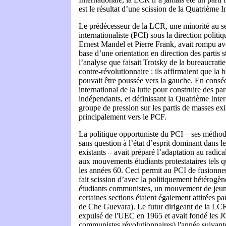
est le résultat d’une scission de la Quatrième 
Le prédécesseur de la LCR, une minorité au s
internationaliste (PCI) sous la direction polit
Ernest Mandel et Pierre Frank, avait rompu ave
base d’une orientation en direction des partis sta
l’analyse que faisait Trotsky de la bureaucrat
contre-révolutionnaire : ils affirmaient que la 
pouvait être poussée vers la gauche. En cons
international de la lutte pour construire des par
indépendants, et définissant la Quatrième Int
groupe de pression sur les partis de masses exi
principalement vers le PCF.
La politique opportuniste du PCI – ses méthode
sans question à l’état d’esprit dominant dans
existants – avait préparé l’adaptation au radica
aux mouvements étudiants protestataires tels q
les années 60. Ceci permit au PCI de fusionne
fait scission d’avec la politiquement hétérog
étudiants communistes, un mouvement de jeune
certaines sections étaient également attirées p
de Che Guevara). Le futur dirigeant de la LCR
expulsé de l'UEC en 1965 et avait fondé les 
communistes révolutionnaires) l'année suivant