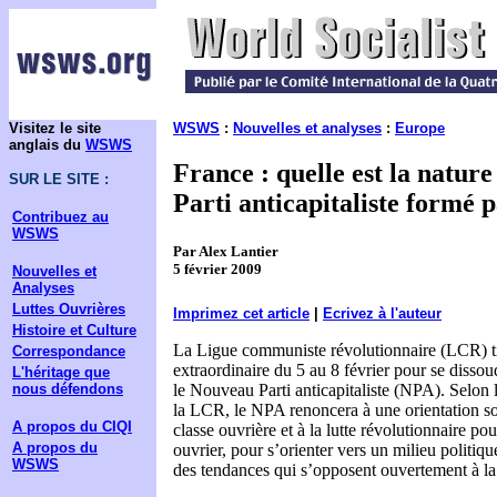
Visitez le site
WSWS
:
Nouvelles et analyses
:
Europe
anglais du
WSWS
France : quelle est la natur
SUR LE SITE :
Parti anticapitaliste formé 
Contribuez au
WSWS
Par Alex Lantier
5 février 2009
Nouvelles et
Analyses
Luttes Ouvrières
Imprimez cet article
|
Ecrivez à l'auteur
Histoire et Culture
La Ligue communiste révolutionnaire (LCR) t
Correspondance
extraordinaire du 5 au 8 février pour se dissoud
L'héritage que
nous défendons
le Nouveau Parti anticapitaliste (NPA). Selon
la LCR, le NPA renoncera à une orientation soc
A propos du CIQI
classe ouvrière et à la lutte révolutionnaire 
A propos du
ouvrier, pour s’orienter vers un milieu politiq
WSWS
des tendances qui s’opposent ouvertement à la