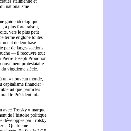
raties stalinienne et
 du nationalisme
me guide idéologique
t, à plus forte raison,
oite, vers le plus petit
e terme englobe toutes
amment de leur base
té par de larges sections
gauche — il recouvre tout
ar Pierre-Joseph Proudhon
 mouvement protestataire
 du vingtième siècle.
y à un « nouveau monde,
u capitalisme financier »
emblerait que parmi les
urait le Président lui-
on avec Trotsky » marque
ent de l’histoire politique
es développés par Trotsky
der la Quatrième
trotskyste. En fait, la LCR