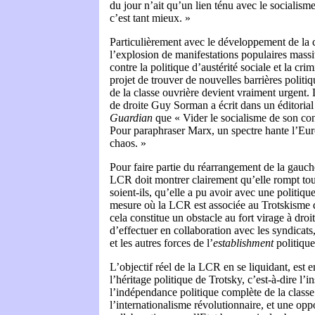
du jour n’ait qu’un lien ténu avec le socialisme 
c’est tant mieux. »
Particulièrement avec le développement de la 
l’explosion de manifestations populaires massi
contre la politique d’austérité sociale et la crim
projet de trouver de nouvelles barrières politiq
de la classe ouvrière devient vraiment urgent.
de droite Guy Sorman a écrit dans un éditorial
Guardian
que « Vider le socialisme de son co
Pour paraphraser Marx, un spectre hante l’Eur
chaos. »
Pour faire partie du réarrangement de la gauche
LCR doit montrer clairement qu’elle rompt tous
soient-ils, qu’elle a pu avoir avec une politiqu
mesure où la LCR est associée au Trotskisme d
cela constitue un obstacle au fort virage à droi
d’effectuer en collaboration avec les syndicats, 
et les autres forces de l’
establishment
politique
L’objectif réel de la LCR en se liquidant, est en
l’héritage politique de Trotsky, c’est-à-dire l’i
l’indépendance politique complète de la classe
l’internationalisme révolutionnaire, et une oppo