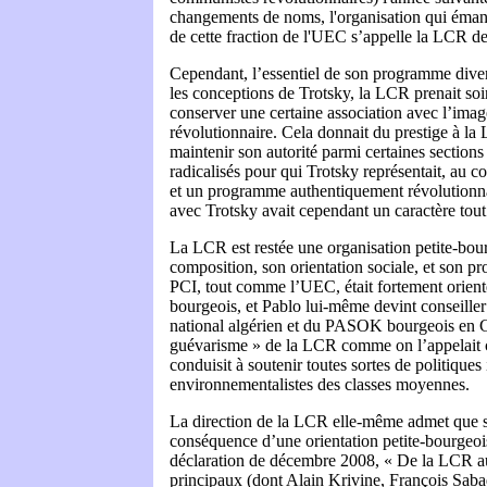
changements de noms, l'organisation qui émana
de cette fraction de l'UEC s’appelle la LCR d
Cependant, l’essentiel de son programme diver
les conceptions de Trotsky, la LCR prenait so
conserver une certaine association avec l’imag
révolutionnaire. Cela donnait du prestige à la 
maintenir son autorité parmi certaines sections
radicalisés pour qui Trotsky représentait, au c
et un programme authentiquement révolutionnai
avec Trotsky avait cependant un caractère tout à
La LCR est restée une organisation petite-bou
composition, son orientation sociale, et son p
PCI, tout comme l’UEC, était fortement orient
bourgeois, et Pablo lui-même devint conseiller
national algérien et du PASOK bourgeois en G
guévarisme » de la LCR comme on l’appelait 
conduisit à soutenir toutes sortes de politiques 
environnementalistes des classes moyennes.
La direction de la LCR elle-même admet que sa
conséquence d’une orientation petite-bourgeoi
déclaration de décembre 2008, « De la LCR a
principaux (dont Alain Krivine, François Saba