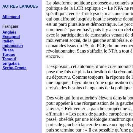
La plateforme politique proposée au congrès p
AUTRES LANGUES
politique de la LCR explique : « Le NPA ne re
spécifique avec le Trotskysme, mais une contin
Allemand
qui ont affronté jusqu'au bout le système dep
est un parti pluraliste et démocratique. Le proc
Français
commencé
"
par en bas
"
, puis il y a eu un réel
Anglais
avec la participation de camarades venant de 
Espagnol
mouvement social, de la gauche antilibérale, de
Italien
camarades issus du PS, du PCF, du mouvement 
Indonésien
Russe
révolutionnaire. Sans s'affadir, le NPA a tout 
Turque
encore. »
Tamoul
Singalais
L’explosion, cet automne, d’une crise mondial
Serbo-Croate
pose une fois de plus la question de la révolut
au dépourvu. Comme toujours, la réponse de 
une logique : l’évolution d’une organisation no
croisée des besoins changeants de la politique
Des voix qui font autorité s’élèvent dans la b
pour appeler à une réorganisation de la gauche
janvier, « Réinventer la gauche européenne »,
affirmait : « Les partis de gauche européens re
passé, obsédés par une idéologie anachronique
partis de gauche à lancer de nouveaux appels p
puis se termine par : « Il est possible qu’une p