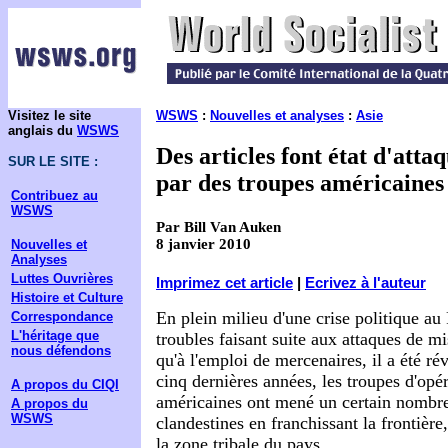
Visitez le site
WSWS
:
Nouvelles et analyses
:
Asie
anglais du
WSWS
Des articles font état d'atta
SUR LE SITE :
par des troupes américaines 
Contribuez au
WSWS
Par Bill Van Auken
8 janvier 2010
Nouvelles et
Analyses
Luttes Ouvrières
Imprimez cet article
|
Ecrivez à l'auteur
Histoire et Culture
En plein milieu d'une crise politique au 
Correspondance
L'héritage que
troubles faisant suite aux attaques de mi
nous défendons
qu'à l'emploi de mercenaires, il a été ré
cinq dernières années, les troupes d'opé
A propos du CIQI
américaines ont mené un certain nombre
A propos du
WSWS
clandestines en franchissant la frontière
la zone tribale du pays.