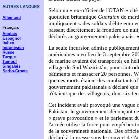
AUTRES LANGUES
Selon un « ex-officier de l'OTAN » cité 
quotidien britannique
Guardian
de mardi
Allemand
impliquaient « des soldats d'élite emmen
Français
passant discrètement la frontière de nuit,
Anglais
déclarés au gouvernement pakistanais. 
Espagnol
Italien
La seule incursion admise publiquement 
Indonésien
Russe
américaines a eu lieu le 3 septembre 
Turque
de marine avaient été transportés en hél
Tamoul
Singalais
village du Sud Waziristân, pour s'introdu
Serbo-Croate
bâtiments et massacrer 20 personnes. W
que ces morts étaient des combattants d
gouvernement pakistanais a déclaré que 
n'étaient que des villageois, dont six f
Cet incident avait provoqué une vague d
Pakistan, le gouvernement dénonçant c
« grave provocation » et le parlement d
l'armée utilise la force pour empêcher to
de la souveraineté nationale. Des offici
déclaré à la presse sous le couvert de l