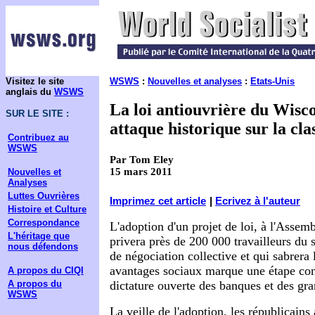
Visitez le site
WSWS
:
Nouvelles et analyses
:
Etats-Unis
anglais du
WSWS
La loi antiouvrière du Wisco
SUR LE SITE :
attaque historique sur la cla
Contribuez au
WSWS
Par Tom Eley
15 mars 2011
Nouvelles et
Analyses
Luttes Ouvrières
Imprimez cet article
|
Ecrivez à l'auteur
Histoire et Culture
Correspondance
L'adoption d'un projet de loi, à l'Assem
L'héritage que
privera près de 200 000 travailleurs du 
nous défendons
de négociation collective et qui sabrera l
avantages sociaux marque une étape con
A propos du CIQI
A propos du
dictature ouverte des banques et des gra
WSWS
La veille de l'adoption, les républicains 