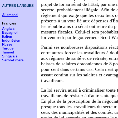
projet de loi au sénat de l'État, par une
AUTRES LANGUES
secrète, probablement illégale. Afin de 
règlement qui exige que les deux tiers 
Allemand
présents à un vote lié aux dépenses d'Ét
Français
les républicains du sénat ont retiré du pr
Anglais
mesures fiscales. Celui-ci sera probab
Espagnol
Italien
loi vendredi par le gouverneur Scott Wa
Indonésien
Russe
Parmi ses nombreuses dispositions réacti
Turque
entre autres forcer les travailleurs à dou
Tamoul
Singalais
aux régimes de santé et de retraite, entr
Serbo-Croate
baisses de salaires draconiennes de 8 p
pour cent dans certains cas. Cela n'est q
assaut continu sur les salaires et avanta
travailleurs.
La loi servira aussi à criminaliser toute 
travailleurs de résister à d'autres attaque
En plus de la proscription de la négocia
presque tous les
travailleurs du secteur
ceux des municipalités et des comtés, u
projet de loi accorde au gouverneur la p