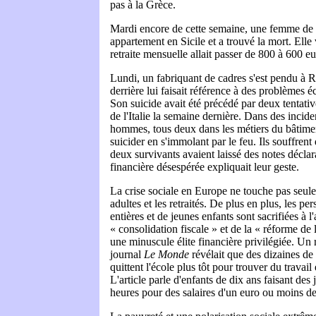
pas à la Grèce.
Mardi encore de cette semaine, une femme de 7
appartement en Sicile et a trouvé la mort. Elle
retraite mensuelle allait passer de 800 à 600 eur
Lundi, un fabriquant de cadres s'est pendu à 
derrière lui faisait référence à des problèmes 
Son suicide avait été précédé par deux tentativ
de l'Italie la semaine dernière. Dans des incide
hommes, tous deux dans les métiers du bâtimen
suicider en s'immolant par le feu. Ils souffrent
deux survivants avaient laissé des notes déclar
financière désespérée expliquait leur geste.
La crise sociale en Europe ne touche pas seule
adultes et les retraités. De plus en plus, les pe
entières et de jeunes enfants sont sacrifiées à l'
« consolidation fiscale » et de la « réforme de 
une minuscule élite financière privilégiée. Un 
journal
Le Monde
révélait que des dizaines de m
quittent l'école plus tôt pour trouver du travail 
L'article parle d'enfants de dix ans faisant des
heures pour des salaires d'un euro ou moins de