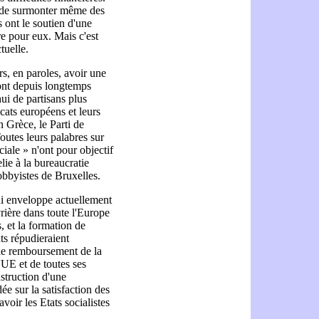
es de surmonter même des
s ont le soutien d'une
tre pour eux. Mais c'est
tuelle.
s, en paroles, avoir une
sont depuis longtemps
hui de partisans plus
icats européens et leurs
 Grèce, le Parti de
utes leurs palabres sur
ciale » n'ont pour objectif
lie à la bureaucratie
lobbyistes de Bruxelles.
qui enveloppe actuellement
vrière dans toute l'Europe
s, et la formation de
s répudieraient
de remboursement de la
l'UE et de toutes ses
nstruction d'une
e sur la satisfaction des
voir les Etats socialistes