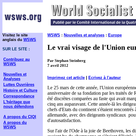
Visitez le site
WSWS
:
Nouvelles et analyses
:
Europe
anglais du
WSWS
Le vrai visage de l'Union e
SUR LE SITE :
Contribuez au
Par Stephan Steinberg
WSWS
7 avril 2012
Nouvelles et
Imprimez cet article
|
Ecrivez à l'auteur
Analyses
Luttes Ouvrières
Le 25 mars de cette année, l'Union européenne
Histoire et Culture
anniversaire de sa fondation par les traités de 
Correspondance
été discrètes comparées au faste qui avait marq
L'héritage que
cinq ans auparavant. Cette année-là les dirigean
nous défendons
chefs d'Etats du continent s'étaient rencontrés 
allemande, avec des dirigeants syndicaux pour
A propos du CIQI
d'autosatisfaction.
A propos du
WSWS
Sur l'air de l'Ode à la joie de Beethoven, les d