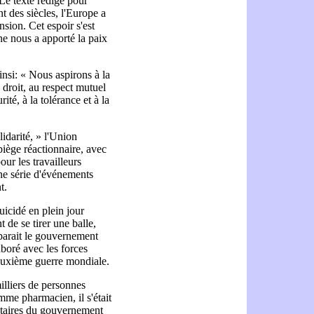
 Le texte rédigé pour
 des siècles, l'Europe a
sion. Cet espoir s'est
ne nous a apporté la paix
insi: « Nous aspirons à la
de droit, au respect mutuel
rité, à la tolérance et à la
lidarité, » l'Union
ège réactionnaire, avec
ur les travailleurs
ne série d'événements
t.
suicidé en plein jour
 de se tirer une balle,
mparait le gouvernement
aboré avec les forces
Deuxième guerre mondiale.
milliers de personnes
mme pharmacien, il s'était
gétaires du gouvernement