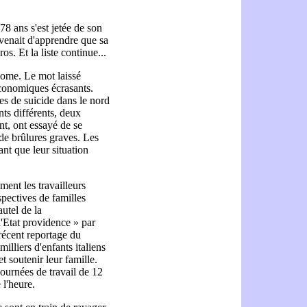
8 ans s'est jetée de son
 venait d'apprendre que sa
os. Et la liste continue...
Rome. Le mot laissé
économiques écrasants.
es de suicide dans le nord
nts différents, deux
t, ont essayé de se
 de brûlures graves. Les
ant que leur situation
ment les travailleurs
rspectives de familles
autel de la
l'Etat providence » par
récent reportage du
illiers d'enfants italiens
et soutenir leur famille.
 journées de travail de 12
 l'heure.