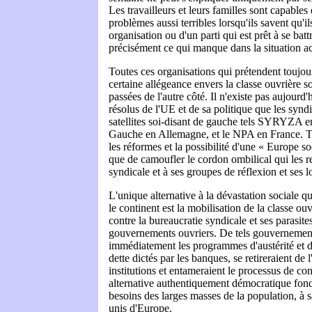
Les travailleurs et leurs familles sont capabl
problèmes aussi terribles lorsqu'ils savent qu'il
organisation ou d'un parti qui est prêt à se bat
précisément ce qui manque dans la situation ac
Toutes ces organisations qui prétendent toujour
certaine allégeance envers la classe ouvrière 
passées de l'autre côté. Il n'existe pas aujourd'
résolus de l'UE et de sa politique que les synd
satellites soi-disant de gauche tels SYRYZA en
Gauche en Allemagne, et le NPA en France. To
les réformes et la possibilité d'une « Europe so
que de camoufler le cordon ombilical qui les re
syndicale et à ses groupes de réflexion et ses 
L'unique alternative à la dévastation sociale 
le continent est la mobilisation de la classe ou
contre la bureaucratie syndicale et ses parasite
gouvernements ouvriers. De tels gouvernement
immédiatement les programmes d'austérité et 
dette dictés par les banques, se retireraient de 
institutions et entameraient le processus de co
alternative authentiquement démocratique fondé
besoins des larges masses de la population, à sa
unis d'Europe.