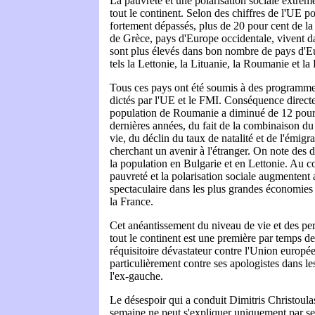
La pauvreté et une polarisation sociale extrême
tout le continent. Selon des chiffres de l'UE p
fortement dépassés, plus de 20 pour cent de la
de Grèce, pays d'Europe occidentale, vivent d
sont plus élevés dans bon nombre de pays d'Eu
tels la Lettonie, la Lituanie, la Roumanie et la
Tous ces pays ont été soumis à des programmes
dictés par l'UE et le FMI. Conséquence directe 
population de Roumanie a diminué de 12 pour 
dernières années, du fait de la combinaison du
vie, du déclin du taux de natalité et de l'émig
cherchant un avenir à l'étranger. On note des d
la population en Bulgarie et en Lettonie. Au co
pauvreté et la polarisation sociale augmentent 
spectaculaire dans les plus grandes économies
la France.
Cet anéantissement du niveau de vie et des per
tout le continent est une première par temps de
réquisitoire dévastateur contre l'Union europé
particulièrement contre ses apologistes dans les
l'ex-gauche.
Le désespoir qui a conduit Dimitris Christoulas
semaine ne peut s'expliquer uniquement par ses 