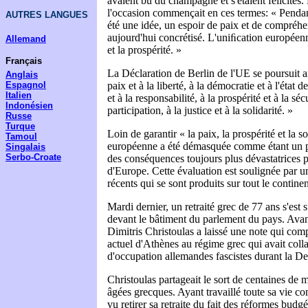
avaient bu du champagne et s'étaient félicités.
l'occasion commençait en ces termes: « Pendant
AUTRES LANGUES
été une idée, un espoir de paix et de compréhen
aujourd'hui concrétisé. L'uniﬁcation européen
Allemand
et la prospérité. »
Français
La Déclaration de Berlin de l'UE se poursuit a
Anglais
Espagnol
paix et à la liberté, à la démocratie et à l'état 
Italien
et à la responsabilité, à la prospérité et à la sécu
Indonésien
participation, à la justice et à la solidarité. »
Russe
Turque
Loin de garantir « la paix, la prospérité et la so
Tamoul
européenne a été démasquée comme étant un pi
Singalais
Serbo-Croate
des conséquences toujours plus dévastatrices po
d'Europe. Cette évaluation est soulignée par u
récents qui se sont produits sur tout le continen
Mardi dernier, un retraité grec de 77 ans s'est 
devant le bâtiment du parlement du pays. Avant
Dimitris Christoulas a laissé une note qui co
actuel d'Athènes au régime grec qui avait coll
d'occupation allemandes fascistes durant la 
Christoulas partageait le sort de centaines de 
âgées grecques. Ayant travaillé toute sa vie co
vu retirer sa retraite du fait des réformes bud