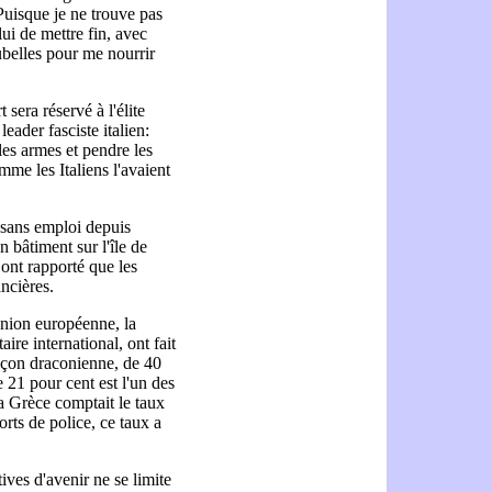
. Puisque je ne trouve pas
lui de mettre fin, avec
ubelles pour me nourrir
 sera réservé à l'élite
eader fasciste italien:
les armes et pendre les
mme les Italiens l'avaient
 sans emploi depuis
 bâtiment sur l'île de
 ont rapporté que les
ancières.
Union européenne, la
re international, ont fait
façon draconienne, de 40
21 pour cent est l'un des
la Grèce comptait le taux
orts de police, ce taux a
ives d'avenir ne se limite