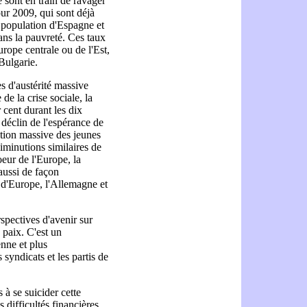
 sont en train de ravager
our 2009, qui sont déjà
 population d'Espagne et
ans la pauvreté. Ces taux
rope centrale ou de l'Est,
 Bulgarie.
 d'austérité massive
de la crise sociale, la
cent durant les dix
 déclin de l'espérance de
ration massive des jeunes
iminutions similaires de
eur de l'Europe, la
aussi de façon
 d'Europe, l'Allemagne et
spectives d'avenir sur
 paix. C'est un
enne et plus
 syndicats et les partis de
 à se suicider cette
difficultés financières.