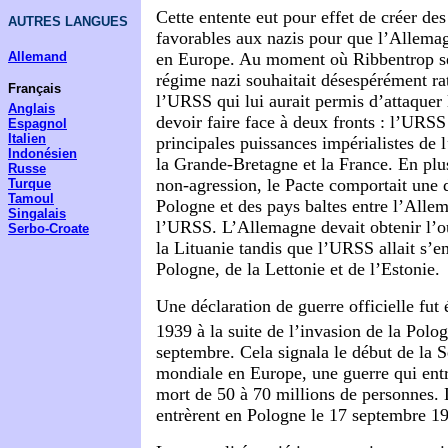
Cette entente eut pour effet de créer des
AUTRES LANGUES
favorables aux nazis pour que l’Allema
Allemand
en Europe. Au moment où Ribbentrop se
régime nazi souhaitait désespérément ra
Français
l’URSS qui lui aurait permis d’attaquer
Anglais
devoir faire face à deux fronts : l’URSS
Espagnol
Italien
principales puissances impérialistes de 
Indonésien
la Grande-Bretagne et la France. En pl
Russe
non-agression, le Pacte comportait une d
Turque
Tamoul
Pologne et des pays baltes entre l’Alle
Singalais
l’URSS. L’Allemagne devait obtenir l’ou
Serbo-Croate
la Lituanie tandis que l’URSS allait s’em
Pologne, de la Lettonie et de l’Estonie.
Une déclaration de guerre officielle fut
1939 à la suite de l’invasion de la Polog
septembre. Cela signala le début de la
mondiale en Europe, une guerre qui ent
mort de 50 à 70 millions de personnes. 
entrèrent en Pologne le 17 septembre 1