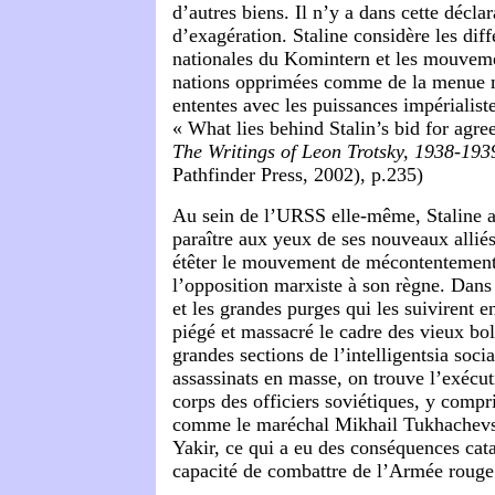
d’autres biens. Il n’y a dans cette déclar
d’exagération. Staline considère les diff
nationales du Komintern et les mouveme
nations opprimées comme de la menue 
ententes avec les puissances impérialist
« What lies behind Stalin’s bid for agre
The Writings of Leon Trotsky, 1938-193
Pathfinder Press, 2002), p.235)
Au sein de l’URSS elle-même, Staline a
paraître aux yeux de ses nouveaux alliés
étêter le mouvement de mécontentement
l’opposition marxiste à son règne. Dan
et les grandes purges qui les suivirent e
piégé et massacré le cadre des vieux bo
grandes sections de l’intelligentsia socia
assassinats en masse, on trouve l’exécut
corps des officiers soviétiques, y compr
comme le maréchal Mikhail Tukhachevsk
Yakir, ce qui a eu des conséquences cata
capacité de combattre de l’Armée rouge