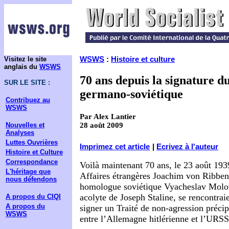
Visitez le site
WSWS
:
Histoire et culture
anglais du
WSWS
70 ans depuis la signature d
SUR LE SITE :
germano-soviétique
Contribuez au
WSWS
Par Alex Lantier
Nouvelles et
28 août 2009
Analyses
Luttes Ouvrières
Imprimez cet article
|
Ecrivez à l'auteur
Histoire et Culture
Correspondance
Voilà maintenant 70 ans, le 23 août 1939
L'héritage que
Affaires étrangères Joachim von Ribben
nous défendons
homologue soviétique Vyacheslav Molot
acolyte de Joseph Staline, se rencontra
A propos du CIQI
A propos du
signer un Traité de non-agression préc
WSWS
entre l’Allemagne hitlérienne et l’URSS