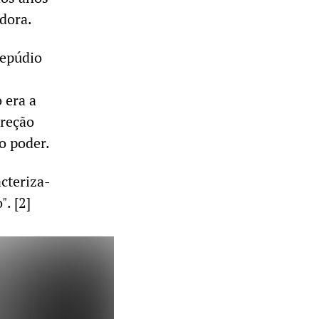
adora.
repúdio
 era a
ireção
o poder.
acteriza-
". [2]