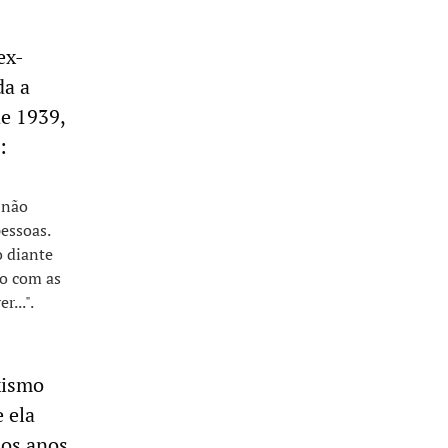
ex-
da a
de 1939,
:
 não
essoas.
o diante
do com as
...".
xismo
 ela
dos anos