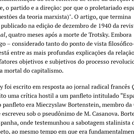
se, o partido e a direção: por que o proletariado es
estões da teoria marxista)". O artigo, que termina
 publicado na edição de dezembro de 1940 da revis
nal
, quatro meses após a morte de Trotsky. Embora
go – considerado tanto do ponto de vista filosófico
está entre as mais profundas explicações da relaçã
 fatores objetivos e subjetivos do processo revoluci
a mortal do capitalismo.
y foi escrito em resposta ao jornal radical francês
eito uma crítica hostil a um panfleto intitulado “Es
do panfleto era Mieczyslaw Bortenstein, membro da
e escreveu sob o pseudônimo de M. Casanova. Bort
spanha, onde testemunhou a sabotagem stalinista 
fleto, ao mesmo tempo em que era fundamentalmen