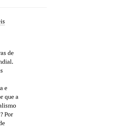
is
vas de
dial.
os
a e
or que a
alismo
a? Por
de