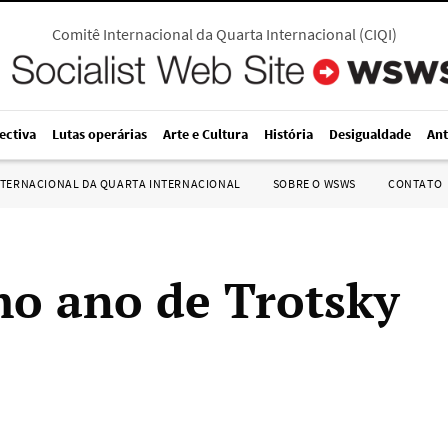
Comitê Internacional da Quarta Internacional
(
CIQI
)
ectiva
Lutas operárias
Arte e Cultura
História
Desigualdade
Ant
NTERNACIONAL DA QUARTA INTERNACIONAL
SOBRE O WSWS
CONTATO
mo ano de Trotsky