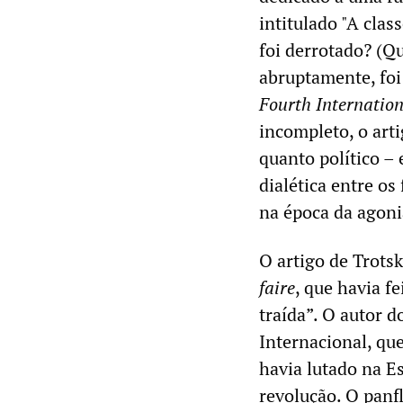
intitulado "A clas
foi derrotado? (Qu
abruptamente, foi
Fourth Internatio
incompleto, o arti
quanto político – 
dialética entre os
na época da agoni
O artigo de Trotsk
faire
, que havia f
traída”. O autor 
Internacional, qu
havia lutado na E
revolução. O pan