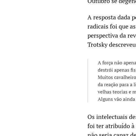
Outubro se degen
A resposta dada p
radicais foi que a
perspectiva da re
Trotsky descreveu 
A força não apena
destrói apenas f
Muitos cavalheiro
da reação para a l
velhas teorias e m
Alguns vão ainda 
Os intelectuais d
foi ter atribuído 
não seria capaz d