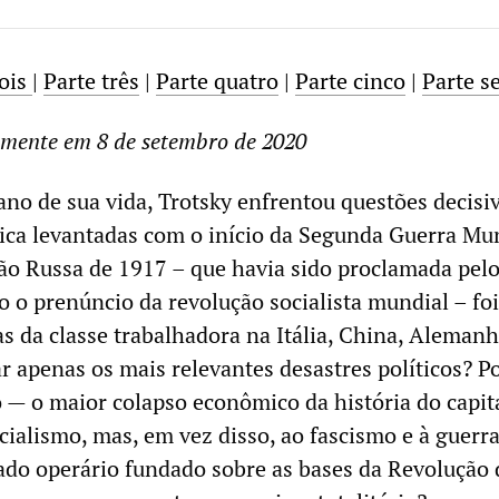
dois
|
Parte três
|
Parte quatro
|
Parte cinco
|
Parte se
lmente em 8 de setembro de 2020
ano de sua vida, Trotsky enfrentou questões decisi
rica levantadas com o início da Segunda Guerra Mun
ão Russa de 1917 – que havia sido proclamada pel
 o prenúncio da revolução socialista mundial – foi
as da classe trabalhadora na Itália, China, Alemanh
r apenas os mais relevantes desastres políticos? P
— o maior colapso econômico da história do capit
cialismo, mas, em vez disso, ao fascismo e à guerr
tado operário fundado sobre as bases da Revolução 