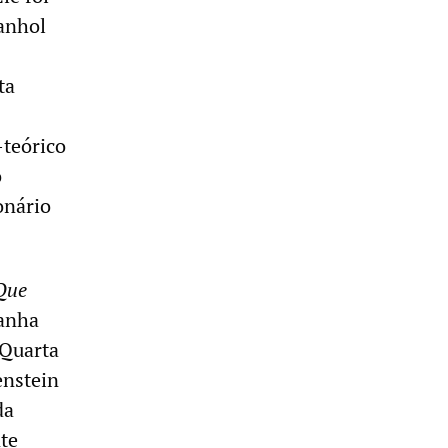
panhol
ta
-teórico
o
onário
Que
panha
 Quarta
enstein
da
te