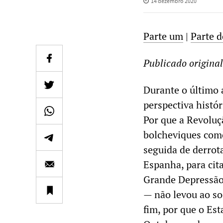
14 dezembro 2020
Parte um
|
Parte 
Publicado origina
Durante o último 
perspectiva histó
Por que a Revoluç
bolcheviques como
seguida de derrot
Espanha, para cita
Grande Depressão 
— não levou ao so
fim, por que o Es