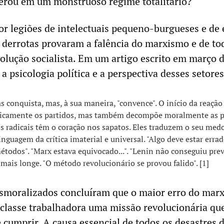
erou em um monstruoso regime totalitário?
or legiões de intelectuais pequeno-burgueses e de 
s derrotas provaram a falência do marxismo e de to
volução socialista. Em um artigo escrito em março 
a psicologia política e a perspectiva desses setores
s conquista, mas, à sua maneira, "convence". O início da reação
isicamente os partidos, mas também decompõe moralmente as p
s radicais têm o coração nos sapatos. Eles traduzem o seu med
inguagem da crítica imaterial e universal. "Algo deve estar erra
étodos". "Marx estava equivocado...". "Lenin não conseguiu prever
mais longe. "O método revolucionário se provou falido". [1]
esmoralizados concluíram que o maior erro do mar
à classe trabalhadora uma missão revolucionária que
e cumprir. A causa essencial de todos os desastres 