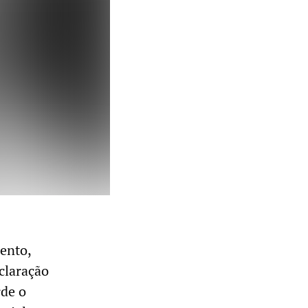
ento,
claração
rde o