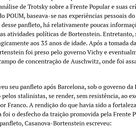
análise de Trotsky sobre a Frente Popular e suas crí
a do POUM, baseava-se nas experiências pessoais do
desse panfleto, há relativamente poucas informaç
as atividades políticas de Bortenstein. Entretanto,
agicamente aos 35 anos de idade. Após a tomada d
ortenstein foi preso pelo governo Vichy e eventual
campo de concentração de Auschwitz, onde foi ass
veu seu panfleto após Barcelona, sob o governo da 
elos stalinistas, se render, sem resistência, ao ex
por Franco. A rendição do que havia sido a fortalez
a foi o desfecho da traição promovida pela Frente P
panfleto, Casanova-Bortenstein escreveu: