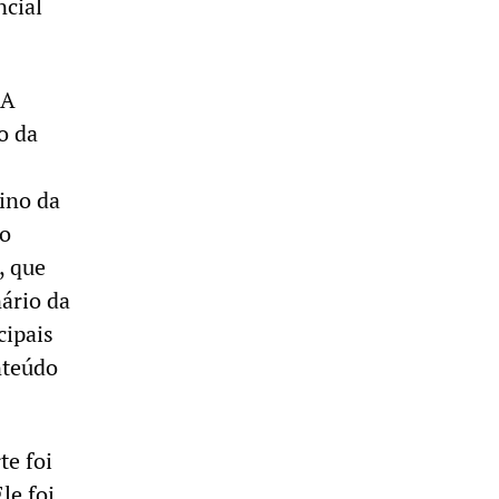
ncial
"A
o da
ino da
do
, que
nário da
cipais
nteúdo
te foi
le foi