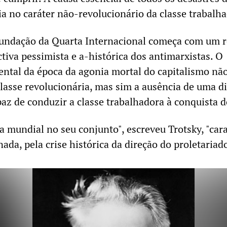
ia no caráter não-revolucionário da classe trabalh
undação da Quarta Internacional começa com um 
ctiva pessimista e a-histórica dos antimarxistas. O
tal da época da agonia mortal do capitalismo não
lasse revolucionária, mas sim a ausência de uma d
paz de conduzir a classe trabalhadora à conquista d
ca mundial no seu conjunto", escreveu Trotsky, "car
nada, pela crise histórica da direção do proletariado