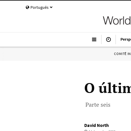
Português
Persp
COMITÊ I
O últi
Parte seis
David North