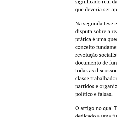
significado real d
que deveria ser a
Na segunda tese
disputa sobre a r
prática é uma que
conceito fundamen
revolução sociali
documento de fund
todas as discussõ
classe trabalhado
partidos e organi
político e falsas.
O artigo no qual 
dedicado a uma fu