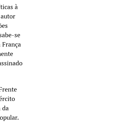
ticas à
 autor
ões
 sabe-se
a França
mente
assinado
Frente
ército
a da
opular.