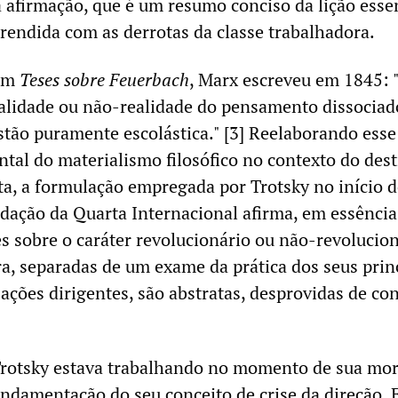
a afirmação, que é um resumo conciso da lição esse
prendida com as derrotas da classe trabalhadora.
 em
Teses sobre Feuerbach
, Marx escreveu em 1845: 
ealidade ou não-realidade do pensamento dissociad
stão puramente escolástica." [3] Reelaborando esse
tal do materialismo filosófico no contexto do dest
sta, a formulação empregada por Trotsky no início 
ação da Quarta Internacional afirma, em essência
es sobre o caráter revolucionário ou não-revolucio
ra, separadas de um exame da prática dos seus prin
zações dirigentes, são abstratas, desprovidas de co
Trotsky estava trabalhando no momento de sua mor
ndamentação do seu conceito de crise da direção. E