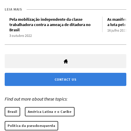
LEIA MAIS
Pela mobilização independente da classe
As manifesta
trabalhadora contra a ameaça de ditadura no
a luta pelo s
Brasil
16 julho 2021
3 outubro 2022
CONTACT US
Find out more about these topics:
Brasil
América Latina e o Caribe
Política da pseudoesquerda