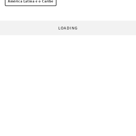
América Latina e o Caribe
LOADING