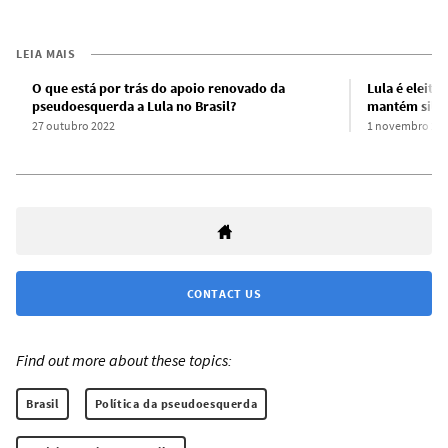
LEIA MAIS
O que está por trás do apoio renovado da
Lula é eleito
pseudoesquerda a Lula no Brasil?
mantém silên
27 outubro 2022
1 novembro 20
CONTACT US
Find out more about these topics:
Brasil
Política da pseudoesquerda