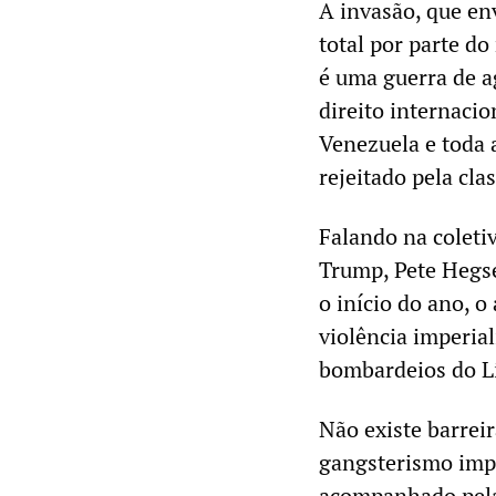
A invasão, que en
total por parte d
é uma guerra de a
direito internacio
Venezuela e toda 
rejeitado pela cl
Falando na coletiv
Trump, Pete Hegse
o início do ano, o
violência imperia
bombardeios do Líb
Não existe barreir
gangsterismo impe
acompanhado pela