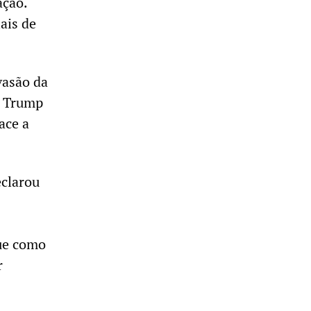
ação.
ais de
vasão da
o Trump
ace a
eclarou
que como
r