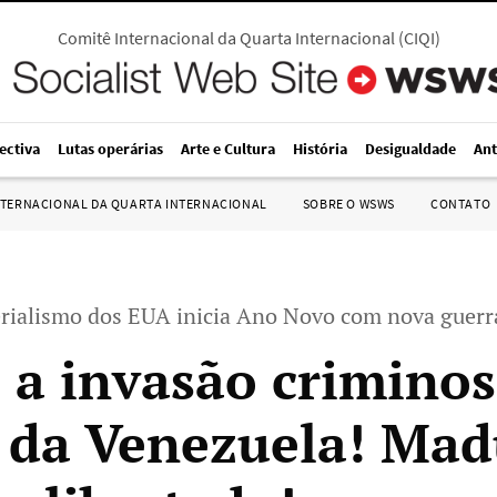
Comitê Internacional da Quarta Internacional
(
CIQI
)
ectiva
Lutas operárias
Arte e Cultura
História
Desigualdade
Ant
NTERNACIONAL DA QUARTA INTERNACIONAL
SOBRE O WSWS
CONTATO
rialismo dos EUA inicia Ano Novo com nova guerr
 a invasão criminos
da Venezuela! Mad