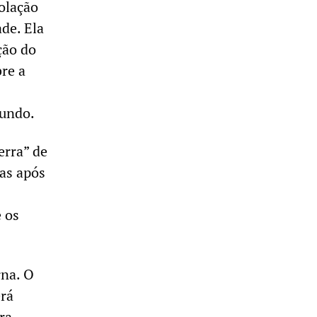
olação
de. Ela
ção do
bre a
mundo.
erra” de
as após
 os
rna. O
erá
ra