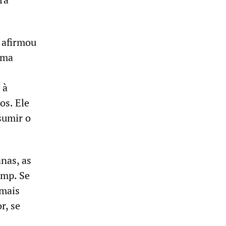
 afirmou
uma
 à
os. Ele
sumir o
nas, as
ump. Se
 mais
r, se