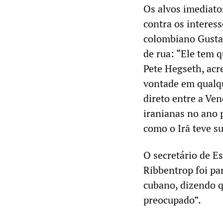
Os alvos imediato
contra os interes
colombiano Gusta
de rua: “Ele tem q
Pete Hegseth, acr
vontade em qualqu
direto entre a Ve
iranianas no ano 
como o Irã teve s
O secretário de E
Ribbentrop foi pa
cubano, dizendo qu
preocupado”.