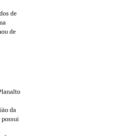
dos de
uma
mou de
Planalto
ião da
 possui