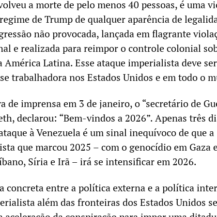
volveu a morte de pelo menos 40 pessoas, é uma vi
o regime de Trump de qualquer aparência de legalida
gressão não provocada, lançada em flagrante viola
nal e realizada para reimpor o controle colonial so
a América Latina. Esse ataque imperialista deve ser
asse trabalhadora nos Estados Unidos e em todo o 
a de imprensa em 3 de janeiro, o “secretário de Gu
th, declarou: “Bem-vindos a 2026”. Apenas três di
 ataque à Venezuela é um sinal inequívoco de que a
lista que marcou 2025 – com o genocídio em Gaza e
ano, Síria e Irã – irá se intensificar em 2026.
a concreta entre a política externa e a política inte
rialista além das fronteiras dos Estados Unidos s
 aceleração da conspiração para impor uma ditadu