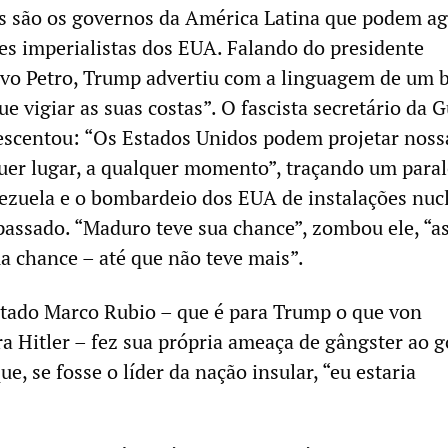
s são os governos da América Latina que podem ag
ses imperialistas dos EUA. Falando do presidente
vo Petro, Trump advertiu com a linguagem de um 
ue vigiar as suas costas”. O fascista secretário da G
escentou: “Os Estados Unidos podem projetar noss
er lugar, a qualquer momento”, traçando um paral
nezuela e o bombardeio dos EUA de instalações nuc
passado. “Maduro teve sua chance”, zombou ele, “a
ua chance – até que não teve mais”.
stado Marco Rubio – que é para Trump o que von
ra Hitler – fez sua própria ameaça de gângster ao 
e, se fosse o líder da nação insular, “eu estaria