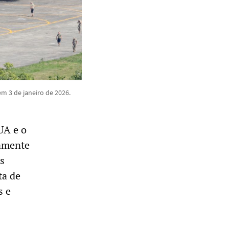
em 3 de janeiro de 2026.
UA e o
camente
s
ta de
s e