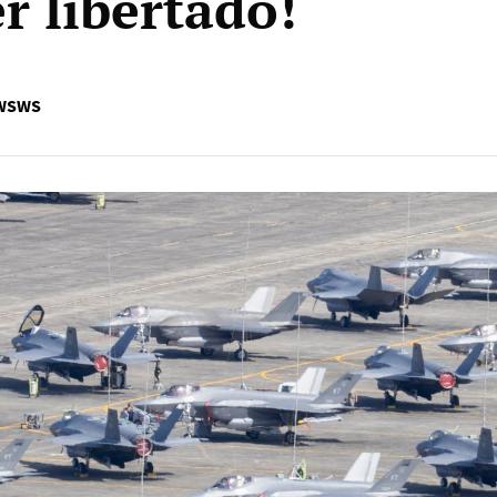
r libertado!
 WSWS