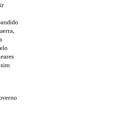
ir
bandido
uerra,
a
elo
leares
ssim
governo