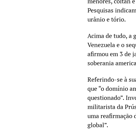
menores, coltan e 
Pesquisas indicam
urânio e tório.
Acima de tudo, a g
Venezuela e o seq
afirmou em 3 de j
soberania americ
Referindo-se à su
que “o domínio a
questionado”. Inv
militarista da Pr
uma reafirmação d
global”.