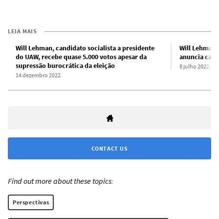
LEIA MAIS
Will Lehman, candidato socialista a presidente
Will Lehman,
do UAW, recebe quase 5.000 votos apesar da
anuncia cam
supressão burocrática da eleição
8 julho 2022
14 dezembro 2022
CONTACT US
Find out more about these topics:
Perspectivas