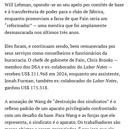
Will Lehman, opondo-se ao seu apelo por comitês de base
e à transferência de poder para o chão de fábrica,
enquanto promoviam a farsa de que Fain seria um
“reformador” — uma mentira que foi amplamente
desmascarada nos últimos três anos.
Eles foram, e continuam sendo, bem remunerados por
seus serviços como conselheiros e funcionários da
burocracia. O chefe de gabinete de Fain, Chris Brooks —
membro dos DSA e ex-colaborador do
Labor Notes
—
recebeu US$ 211.968 em 2024, enquanto seu assistente,
Jonah Furman, também ex-colaborador do
Labor Notes
,
ganhou US$ 175.318.
A acusação de Wang de “destruição dos sindicatos” é o
reflexo padrão de um aparato privilegiado confrontado
com um desafio da base. Para Wang e as forças que ele
representa, o sindicato é o aparato. Os trabalhadores são
meros objetos a serem gerenciados. É por isso que ele