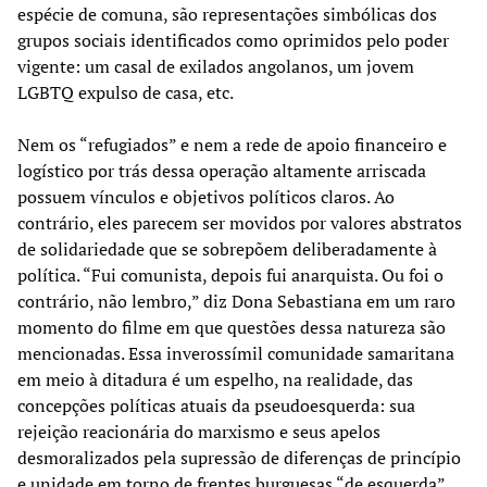
espécie de comuna, são representações simbólicas dos
grupos sociais identificados como oprimidos pelo poder
vigente: um casal de exilados angolanos, um jovem
LGBTQ expulso de casa, etc.
Nem os “refugiados” e nem a rede de apoio financeiro e
logístico por trás dessa operação altamente arriscada
possuem vínculos e objetivos políticos claros. Ao
contrário, eles parecem ser movidos por valores abstratos
de solidariedade que se sobrepõem deliberadamente à
política. “Fui comunista, depois fui anarquista. Ou foi o
contrário, não lembro,” diz Dona Sebastiana em um raro
momento do filme em que questões dessa natureza são
mencionadas. Essa inverossímil comunidade samaritana
em meio à ditadura é um espelho, na realidade, das
concepções políticas atuais da pseudoesquerda: sua
rejeição reacionária do marxismo e seus apelos
desmoralizados pela supressão de diferenças de princípio
e unidade em torno de frentes burguesas “de esquerda”