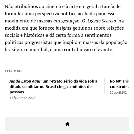
Não atribuímos ao cinema e à arte em geral a tarefa de
formular uma perspectiva política acabada para esse
movimento de massas em gestação.
O Agente Secreto
, na
medida em que fornece
insights
genuínos sobre relações
sociais e históricas e dá certa forma a sentimentos
políticos progressistas que inspiram massas da população
brasileira e mundial, é uma contribuição relevante.
LEIA MAIS
Ainda Estou Aqui
: um retrato sério da vida sob a
No 60º aniver
ditadura militar no Brasil chega a milhões de
construir a s
pessoas
10 abril 2024
17 fevereiro 2025