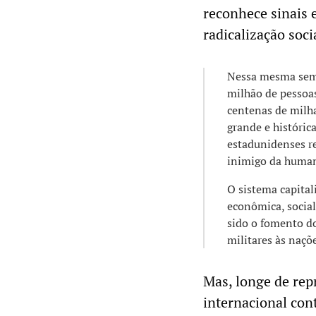
reconhece sinais 
radicalização soci
Nessa mesma sema
milhão de pessoas
centenas de milha
grande e históric
estadunidenses r
inimigo da huma
O sistema capital
econômica, social
sido o fomento do
militares às naçõe
Mas, longe de re
internacional cont