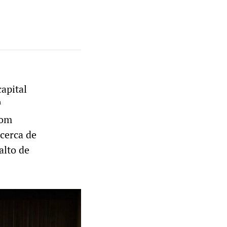
apital
ª
Com
cerca de
alto de