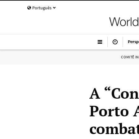
Português
Persp
COMITÊ I
A “Con
Porto 
combat