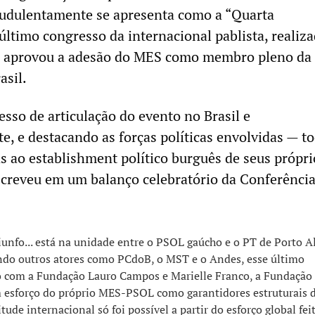
audulentamente se apresenta como a “Quarta
 último congresso da internacional pablista, realiz
5, aprovou a adesão do MES como membro pleno da
asil.
esso de articulação do evento no Brasil e
e, e destacando as forças políticas envolvidas — t
s ao establishment político burguês de seus própri
creveu em um balanço celebratório da Conferênci
iunfo... está na unidade entre o PSOL gaúcho e o PT de Porto A
ndo outros atores como PCdoB, o MST e o Andes, esse último
o com a Fundação Lauro Campos e Marielle Franco, a Fundação
esforço do próprio MES-PSOL como garantidores estruturais 
ude internacional só foi possível a partir do esforço global fei