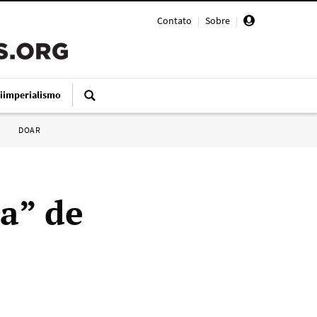
Contato
|
Sobre
|
iimperialismo
DOAR
ta” de