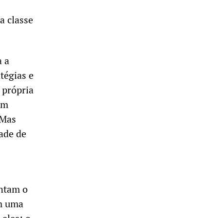
a classe
a a
tégias e
 própria
um
 Mas
ade de
entam o
em uma