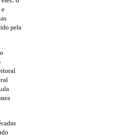
 eles: o
 e
sas
ido pela
lo
o
itoral
ral
Lula
para
écadas
ado