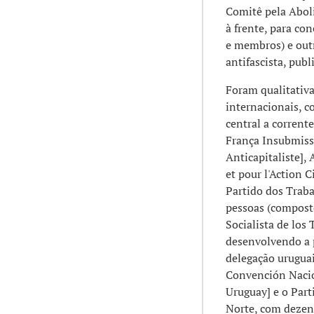
Comitê pela Abol
à frente, para co
e membros) e out
antifascista, publ
Foram qualitativa
internacionais, c
central a corrent
França Insubmiss
Anticapitaliste],
et pour l'Action 
Partido dos Traba
pessoas (compost
Socialista de los
desenvolvendo a p
delegação urugua
Convención Nacio
Uruguay] e o Part
Norte, com dezena