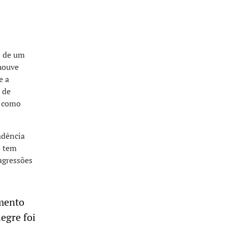
s de um
 houve
e a
 de
p como
adência
o tem
agressões
imento
egre foi