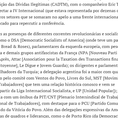
ição das Dívidas Ilegítimas (CADTM), com o companheiro Eric 
nectar a IV Internacional (que estava representada por dezenas 
ros setores que se somaram no apelo a uma frente internaciona
icado para repercutir a conferência.
s as presenças de diferentes correntes revolucionárias e sociali
omo o DSA [Democratic Socialists of America] (onde teve um pa
e Bread & Roses), parlamentares da esquerda europeia, com pes
a e demais grupos antifascistas da França (NPA [Nouveau Parti
 Après, Attac [Association pour la Taxation des Transactions fin
Citoyenne], Le Digue e Jovem Guarda); os dirigentes e parlament
lhadores da Turquia; a delegação argentina foi a maior com qu
o pelo comitê com Ventos do Povo, Livres do Sul, MST [Movim
 Trabajadores] que tem uma relação histórica conosco e vem se
artir da Liga Internacional Socialista, e UP [Unidad Popular]);
ia com um ônibus da PIT/CNT [Plenario Intersindical de Trabaj
nal de Trabajadores], com destaque para o PCU [Partido Comu
ido da Vitória do Povo. Além das delegações expressivas da Am
s de quadros e lideranças, como o de Porto Rico (da Democrac