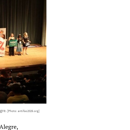
egre.
[Photo: antifas2026.org]
Alegre,