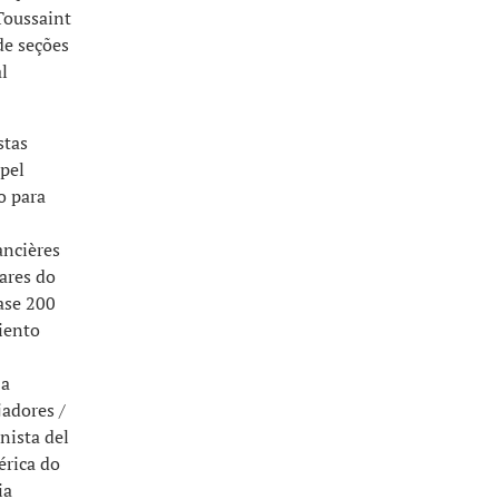
Toussaint
de seções
l
stas
pel
o para
ancières
ares do
ase 200
iento
 a
adores /
nista del
érica do
ia