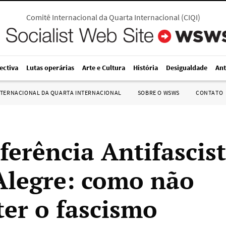
Comitê Internacional da Quarta Internacional
(
CIQI
)
ectiva
Lutas operárias
Arte e Cultura
História
Desigualdade
Ant
NTERNACIONAL DA QUARTA INTERNACIONAL
SOBRE O WSWS
CONTATO
ferência Antifascis
Alegre: como não
er o fascismo