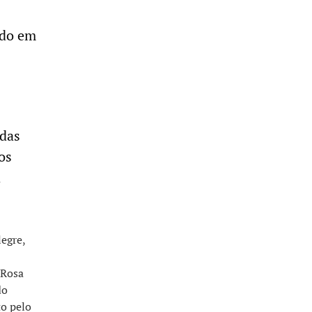
ado em
odas
os
a
legre,
 Rosa
do
to pelo