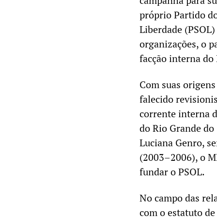
campanha para sua 
próprio Partido d
Liberdade (PSOL) 
organizações, o p
facção interna do
Com suas origens 
falecido revision
corrente interna d
do Rio Grande do S
Luciana Genro, se
(2003–2006), o ME
fundar o PSOL.
No campo das rela
com o estatuto de