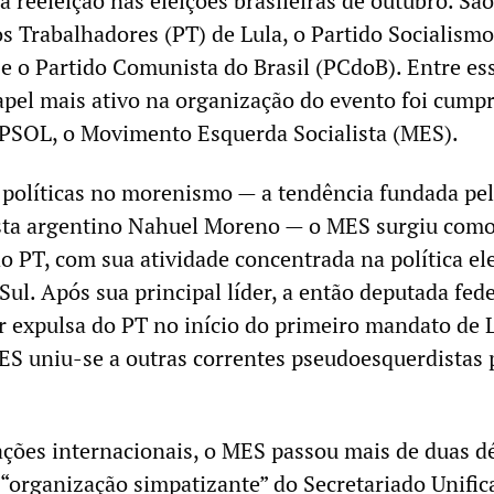
reeleição nas eleições brasileiras de outubro. São
os Trabalhadores (PT) de Lula, o Partido Socialismo
e o Partido Comunista do Brasil (PCdoB). Entre es
apel mais ativo na organização do evento foi cumpr
 PSOL, o Movimento Esquerda Socialista (MES).
políticas no morenismo — a tendência fundada pe
ista argentino Nahuel Moreno — o MES surgiu com
o PT, com sua atividade concentrada na política ele
ul. Após sua principal líder, a então deputada fede
r expulsa do PT no início do primeiro mandato de 
S uniu-se a outras correntes pseudoesquerdistas 
ções internacionais, o MES passou mais de duas d
 “organização simpatizante” do Secretariado Unific