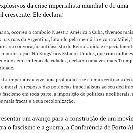
explosivos da crise imperialista mundial e de uma
al crescente. Ele declara:
na, ocorreu o comboio Nuestra América a Cuba, tivemos mai
 nas ruas da Argentina, lutando pela memória e contra Milei;
res na convocação antifascista do Reino Unido e especialment
a manifestação 'No Kings' nos Estados Unidos, que com milhões
eunidos em centenas de cidades, declarou uma vez mais Trum
nidade.
ista-imperialista vive uma profunda crise e uma acentuada dec
 e moral. A resposta das potências imperialistas ao seu declíni
 fascismo em toda parte, a imposição de políticas neoliberais, 
s mais fracas e a sua recolonização.
presentar um avanço para a construção de um mov
ra o fascismo e a guerra, a Conferência de Porto Al