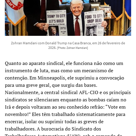
Zohran Mamdani com Donald Trump na Casa Branca, em 26 de fevereiro de
2026.
[Photo: Zohran Mamdani]
Quanto ao aparato sindical, ele funciona não como um
instrumento de luta, mas como um mecanismo de
contenção. Em Minneapolis, ele suprimiu a convocação
para uma greve geral, que surgiu das bases.
Nacionalmente, a central sindical AFL-CIO e os principais
sindicatos se silenciaram enquanto as bombas caíam no
Irã e depois voltaram ao seu conhecido refrão: “Vote em
novembro!” Eles têm trabalhado sistematicamente para
encerrar, isolar ou suprimir todas as greves de
trabalhadores. A burocracia do Sindicato dos
Trabalhadores Automotivos (UAW), sob o comando do